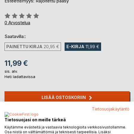
Esteettömyys: Rajoitettu pääsy
Arvostelu::
0%
0
Arvostelua
Saatavilla::
PAINETTU KIRJA
20,95 €
E-KIRJA
11,99 €
11,99 €
sis. alv.
Heti ladattavissa
LISÄÄ OSTOSKORIIN
Tietosuojakäytäntö
Lisää muistilistalle
Tietosuojasi on meille tärkeä
Arvostele tuote
Käytämme evästeitä ja vastaavia teknologioita verkkosivustollamme.
Osa niistä on välttämättömiä ja teknisesti tarpeellisia. Lisäksi