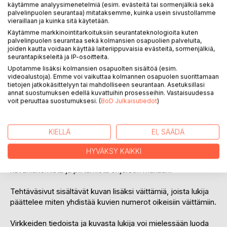
käytämme analyysimenetelmiä (esim. evästeitä tai sormenjälkiä sekä
palvelinpuolen seurantaa) mitataksemme, kuinka usein sivustollamme
vieraillaan ja kuinka sitä käytetään.
Käytämme markkinointitarkoituksiin seurantateknologioita kuten
palvelinpuolen seurantaa sekä kolmansien osapuolien palveluita,
joiden kautta voidaan käyttää laiteriippuvaisia evästeitä, sormenjälkiä,
KUVAUS
seurantapikseleitä ja IP-osoitteita.
Upotamme lisäksi kolmansien osapuolten sisältöä (esim.
videoalustoja). Emme voi vaikuttaa kolmannen osapuolen suorittamaan
Viipula Vaapula on harjoituskirja luetunymmärtämisen
tietojen jatkokäsittelyyn tai mahdolliseen seurantaan. Asetuksillasi
annat suostumuksen edellä kuvattuihin prosesseihin. Vastaisuudessa
alkuharjoitteluun.
voit peruuttaa suostumuksesi. (
BoD Julkaisutiedot
)
Kirja sisältää motivoivaa harjoitusmateriaalia koko luokalle,
myös eriyttämiseen niin, että kaikki saavat osaamiselleen
sopivaa luettavaa.
KIELLÄ
EI, SÄÄDÄ
Lasten rakastamat eläinhahmot herättävät uteliaisuuden.
HYVÄKSY KAIKKI
Viipula Vaapula auttaa innostumaan lukemisesta, harjoittaa
kuvanlukemista ja piirtämistä ohjeiden mukaan.
Tehtäväsivut sisältävät kuvan lisäksi väittämiä, joista lukija
päättelee miten yhdistää kuvien numerot oikeisiin väittämiin.
Virkkeiden tiedoista ja kuvasta lukija voi mielessään luoda