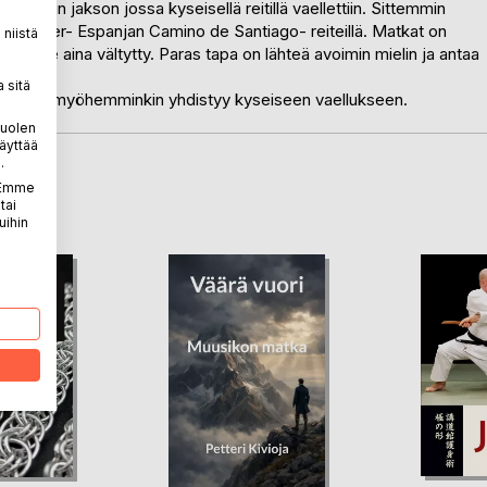
apassin jakson jossa kyseisellä reitillä vaellettiin. Sittemmin
lta Manner- Espanjan Camino de Santiago- reiteillä. Matkat on
niistä
aan ole aina vältytty. Paras tapa on lähteä avoimin mielin ja antaa
 sitä
oka sitten myöhemminkin yhdistyy kyseiseen vaellukseen.
puolen
äyttää
.
. Emme
LA
tai
uihin