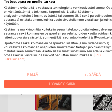
Tietosuojasi on meille tärkeä
Kirjoittaja innostui kovasti Caminosta nähtyään Matk
toistaiseksi on kertrynyt kokemusta viideltä kerra
Käytämme evästeitä ja vastaavia teknologioita verkkosivustollamme. Osa 
on välttämättömiä ja teknisesti tarpeellisia. Lisäksi käytämme
olleet haastavia mutta antoisia eikä kommelluksiltak
analyysimenetelmiä (esim. evästeitä tai sormenjälkiä sekä palvelinpuolen
tien viedä.
seurantaa) mitataksemme, kuinka usein sivustollamme vieraillaan ja kuinka
Joka matkalla on joku tietty biisi soinut päässä j
käytetään.
Käytämme markkinointitarkoituksiin seurantateknologioita kuten palvelin
seurantaa sekä kolmansien osapuolien palveluita, joiden kautta voidaan k
laiteriippuvaisia evästeitä, sormenjälkiä, seurantapikseleitä ja IP-osoitteita
Upotamme lisäksi kolmansien osapuolten sisältöä (esim. videoalustoja)
LISÄÄ KIRJOJA B
o
D:L
voi vaikuttaa kolmannen osapuolen suorittamaan tietojen jatkokäsittelyyn 
mahdolliseen seurantaan. Asetuksillasi annat suostumuksen edellä kuvatt
prosesseihin. Vastaisuudessa voit peruuttaa suostumuksesi. (
BoD
Julkaisutiedot
)
KIELLÄ
EI, SÄÄDÄ
HYVÄKSY KAIKKI