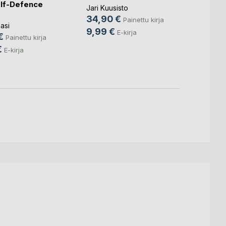
lf-Defence
koulu
Jari Kuusisto
Tuuli 
34,90 €
Painettu kirja
asi
23,9
9,99 €
E-kirja
€
Painettu kirja
9,49
€
E-kirja