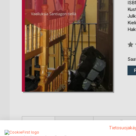
ISB
Kus
Julk
Kiel
Hak
Arvo
0%
Saat
KUVAUS
KIRJAILIJA
LEHDISTÖARV
Tietosuojakä