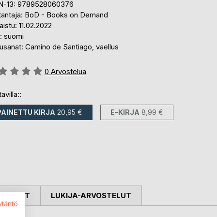
N-13: 9789528060376
tantaja: BoD - Books on Demand
aistu: 11.02.2022
i: suomi
usanat: Camino de Santiago, vaellus
stelu::
0
Arvostelua
avilla::
PAINETTU KIRJA
20,95 €
E-KIRJA
8,99 €
OSTELUT
LUKIJA-ARVOSTELUT
ytäntö