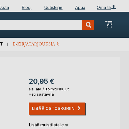
D:sta
Blogi
Uutiskirje
Apua
Oma tili
Ostosko
T
E-KIRJATARJOUKSIA %
20,95 €
sis. alv. /
Toimituskulut
Heti saatavilla
LISÄÄ OSTOSKORIIN
Lisää muistilistalle