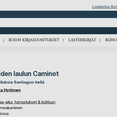
Lisätietoa Bo
BOD:N KIRJASUOSITUKSET
LASTENKIRJAT
RUNO
iden laulun Caminot
lluksia Santiagon tiellä
ta Hytönen
a-aika, harrastukset & kulttuuri
meäkantinen
sivua