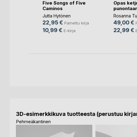
ikirja
Five Songs of Five
Opas ketj
Caminos
punontaa
Jutta Hytönen
Rosanna Tu
nettu kirja
22,95 €
49,00 €
Painettu kirja
irja
10,99 €
22,99 €
E-kirja
3D-esimerkkikuva tuotteesta (perustuu kirjan
Pehmeäkantinen