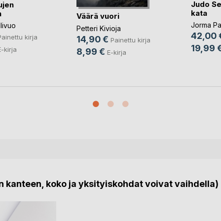
Judo Se
ujen
kata
n
Väärä vuori
Jorma Pa
livuo
Petteri Kivioja
42,00 
Painettu kirja
14,90 €
Painettu kirja
19,99 
E-kirja
8,99 €
E-kirja
 kanteen, koko ja yksityiskohdat voivat vaihdella)