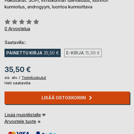
Hakusanat: SciFi, Ihmiskunnan tulevaisuus, luonnon
kunnioitus, androgyyni, luontoa kunnioittava
Arvostelu::
0%
0
Arvostelua
Saatavilla::
PAINETTU KIRJA
35,50 €
E-KIRJA
15,99 €
35,50 €
sis. alv. /
Toimituskulut
Heti saatavilla
LISÄÄ OSTOSKORIIN
Lisää muistilistalle
Arvostele tuote