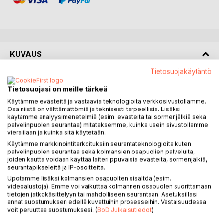
KUVAUS
Tietosuojakäytäntö
Romaanitrilogian 2. osa
Tietosuojasi on meille tärkeä
Käytämme evästeitä ja vastaavia teknologioita verkkosivustollamme.
Seikkailu mustan aukon takana jatkaa Vihreän planeetan
Osa niistä on välttämättömiä ja teknisesti tarpeellisia. Lisäksi
kutsu -scifiseikkailuromaanisarjaa. Paloniksen humanoidit ja
käytämme analyysimenetelmiä (esim. evästeitä tai sormenjälkiä sekä
suomalainen biologi Ram ajautuvat aluksellaan
palvelinpuolen seurantaa) mitataksemme, kuinka usein sivustollamme
monimuotoisiin kokemuksiin toisissa ulottuvuuksissa.
vieraillaan ja kuinka sitä käytetään.
Retkikunta lähtee Palonis-planeetalta pelastamaan viimeisiä
Käytämme markkinointitarkoituksiin seurantateknologioita kuten
palvelinpuolen seurantaa sekä kolmansien osapuolien palveluita,
hetkiään elävän Maan asukkaita, ja samalla turvaamaan
joiden kautta voidaan käyttää laiteriippuvaisia evästeitä, sormenjälkiä,
oman planeettansa tulevaisuutta, mutta he päätyvätkin
seurantapikseleitä ja IP-osoitteita.
mustan aukon kautta toiseen maailmankaikkeuteen.
Upotamme lisäksi kolmansien osapuolten sisältöä (esim.
videoalustoja). Emme voi vaikuttaa kolmannen osapuolen suorittamaan
Matkalla he kohtaavat kehittyneitä elämänmuotoja;
tietojen jatkokäsittelyyn tai mahdolliseen seurantaan. Asetuksillasi
annat suostumuksen edellä kuvattuihin prosesseihin. Vastaisuudessa
korkeimman kehitysasteen saavuttaneita androgyynejä
voit peruuttaa suostumuksesi. (
BoD Julkaisutiedot
)
leijujia sekä kukkaismaailmassa eläviä perhosihmisiä.