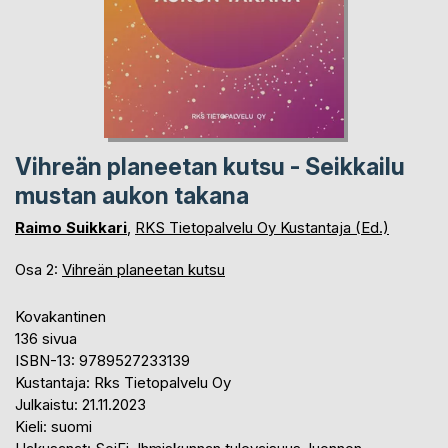
Vihreän planeetan kutsu - Seikkailu
mustan aukon takana
Raimo Suikkari
,
RKS Tietopalvelu Oy Kustantaja (Ed.)
Osa 2:
Vihreän planeetan kutsu
Kovakantinen
136 sivua
ISBN-13: 9789527233139
Kustantaja: Rks Tietopalvelu Oy
Julkaistu: 21.11.2023
Kieli: suomi