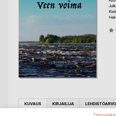
Kus
Julk
Kiel
Haku
Arvo
0%
KUVAUS
KIRJAILIJA
LEHDISTÖARV
Tietosuojakä