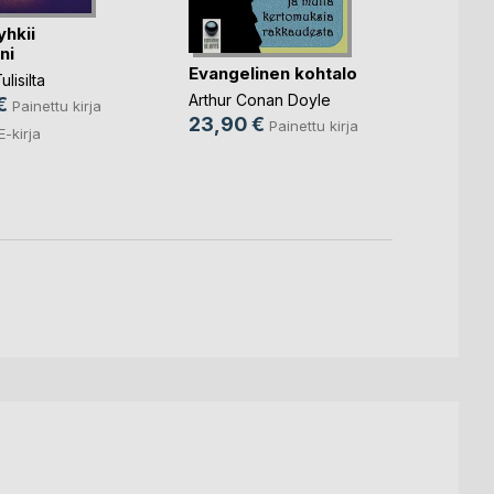
Harry 
yhkii
Mero
, .
ni
19,9
Evangelinen kohtalo
lisilta
10,9
Arthur Conan Doyle
€
Painettu kirja
23,90 €
Painettu kirja
E-kirja