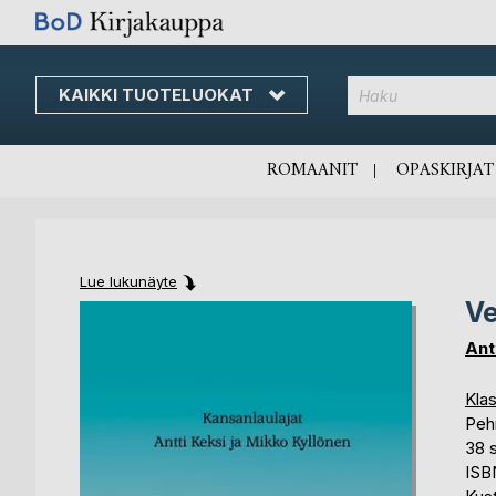
KAIKKI TUOTELUOKAT
Skip
to
Content
ROMAANIT
OPASKIRJAT
Lue lukunäyte
Ve
Skip
Skip
to
to
Ant
the
the
end
beginning
Klas
of
of
Peh
the
the
38 
images
images
ISB
gallery
gallery