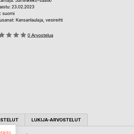
tantaja: Juminkeko-säätiö
aistu: 23.02.2023
i: suomi
sanat: Kansanlaulaja, vesireitti
stelu::
0
Arvostelua
OSTELUT
LUKIJA-ARVOSTELUT
ytäntö