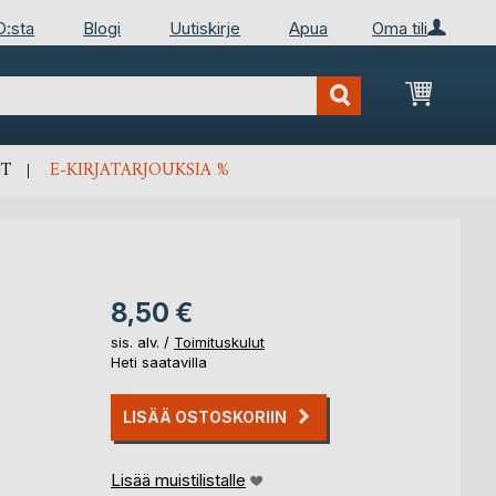
D:sta
Blogi
Uutiskirje
Apua
Oma tili
Ostosko
T
E-KIRJATARJOUKSIA %
8,50 €
sis. alv. /
Toimituskulut
Heti saatavilla
LISÄÄ OSTOSKORIIN
Lisää muistilistalle