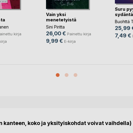
Suru py
Vain yksi
sydäntä
ta
menetetyistä
Buohttá Tu
lanen
Sini Piritta
25,99 
26,00 €
ainettu kirja
Painettu kirja
7,49 €
9,99 €
kirja
E-kirja
 kanteen, koko ja yksityiskohdat voivat vaihdella)