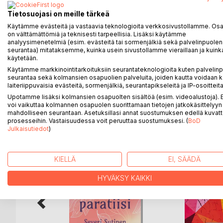
Runolaulu on vanhinta itämerensuomalaisten kansoj
Tässä kirjasessa julkaistaan varhaisin talteen saatu
Tietosuojasi on meille tärkeä
Tornionjoen tulvasta vuodelta 1677.
Käytämme evästeitä ja vastaavia teknologioita verkkosivustollamme. Osa 
on välttämättömiä ja teknisesti tarpeellisia. Lisäksi käytämme
analyysimenetelmiä (esim. evästeitä tai sormenjälkiä sekä palvelinpuolen
Toisena esimerkkinä runolaulumittaa käyttävistä ka
seurantaa) mitataksemme, kuinka usein sivustollamme vieraillaan ja kuinka
on kuhmolainen Mikko Kyllönen. Hänen laulunsa ke
käytetään.
tervansoutumatkasta Kuhmon perukoilta Ouluun ja t
Käytämme markkinointitarkoituksiin seurantateknologioita kuten palvelin
seurantaa sekä kolmansien osapuolien palveluita, joiden kautta voidaan k
laiteriippuvaisia evästeitä, sormenjälkiä, seurantapikseleitä ja IP-osoitteita
Upotamme lisäksi kolmansien osapuolten sisältöä (esim. videoalustoja)
voi vaikuttaa kolmannen osapuolen suorittamaan tietojen jatkokäsittelyyn 
LISÄÄ KIRJOJA B
o
D:L
mahdolliseen seurantaan. Asetuksillasi annat suostumuksen edellä kuvatt
prosesseihin. Vastaisuudessa voit peruuttaa suostumuksesi. (
BoD
Julkaisutiedot
)
KIELLÄ
EI, SÄÄDÄ
HYVÄKSY KAIKKI