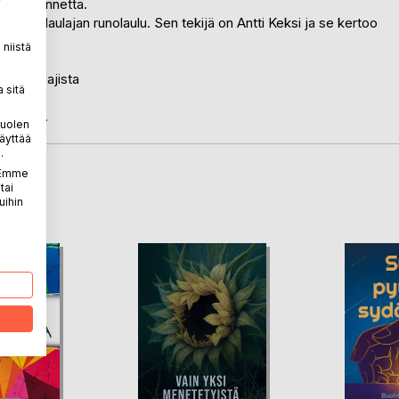
en perinnettä.
 kansanlaulajan runolaulu. Sen tekijä on Antti Keksi ja se kertoo
niistä
nsanlaulajista
 sitä
rtoo
akaisin.
puolen
äyttää
.
. Emme
tai
LA
uihin