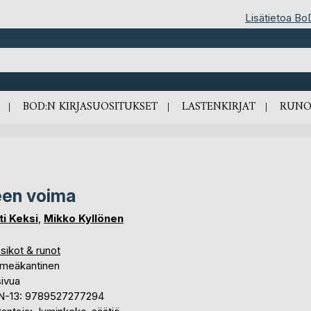
Lisätietoa Bo
BOD:N KIRJASUOSITUKSET
LASTENKIRJAT
RUNO
en voima
ti Keksi
,
Mikko Kyllönen
sikot & runot
meäkantinen
sivua
N-13: 9789527277294