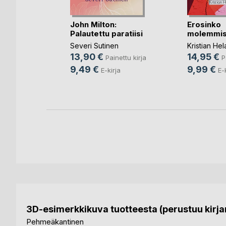
lyä
John Milton:
Erosinko
Palautettu paratiisi
molemmis
aa
Severi Sutinen
Kristian He
nettu kirja
13,90 €
14,95 €
Painettu kirja
P
9,49 €
9,99 €
E-kirja
E-
3D-esimerkkikuva tuotteesta (perustuu kirjan
Pehmeäkantinen