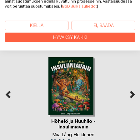
annat suostumuksen edellä kuvattuihin prosesseihin. Vastaisuudessa
LUKIJA-ARVOSTELUT
voit peruuttaa suostumuksesi. (
BoD Julkaisutiedot
)
KIELLÄ
EI, SÄÄDÄ
HYVÄKSY KAIKKI
LISÄÄ KIRJOJA B
o
D:LLA
Höhelö ja Huuhilo -
Insuliiniavain
Miia Lång-Heikkinen