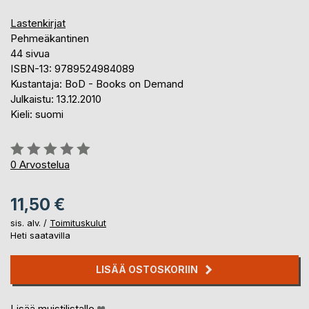
Lastenkirjat
Pehmeäkantinen
44 sivua
ISBN-13: 9789524984089
Kustantaja: BoD - Books on Demand
Julkaistu: 13.12.2010
Kieli: suomi
Arvostelu::
0%
0
Arvostelua
11,50 €
sis. alv. /
Toimituskulut
Heti saatavilla
LISÄÄ OSTOSKORIIN
Lisää muistilistalle