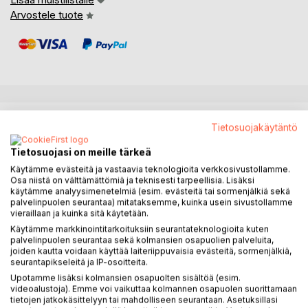
Arvostele tuote
KUVAUS
Tietosuojakäytäntö
Tietosuojasi on meille tärkeä
Perheitä on erilaisia ja lapsia tulee niihin monella tavalla. Silti
Käytämme evästeitä ja vastaavia teknologioita verkkosivustollamme.
kaikki vauvat ovat saaneet alkunsa samalla lailla kahdesta
Osa niistä on välttämättömiä ja teknisesti tarpeellisia. Lisäksi
pienen pienestä vauvasolusta. Vauvapullaa kertoo aiheesta
käytämme analyysimenetelmiä (esim. evästeitä tai sormenjälkiä sekä
pienelle lapselle ymmärrettävästi ja suvaitsevalla otteella.
palvelinpuolen seurantaa) mitataksemme, kuinka usein sivustollamme
vieraillaan ja kuinka sitä käytetään.
Käytämme markkinointitarkoituksiin seurantateknologioita kuten
palvelinpuolen seurantaa sekä kolmansien osapuolien palveluita,
KIRJAILIJA
joiden kautta voidaan käyttää laiteriippuvaisia evästeitä, sormenjälkiä,
seurantapikseleitä ja IP-osoitteita.
LEHDISTÖARVOSTELUT
Upotamme lisäksi kolmansien osapuolten sisältöä (esim.
videoalustoja). Emme voi vaikuttaa kolmannen osapuolen suorittamaan
tietojen jatkokäsittelyyn tai mahdolliseen seurantaan. Asetuksillasi