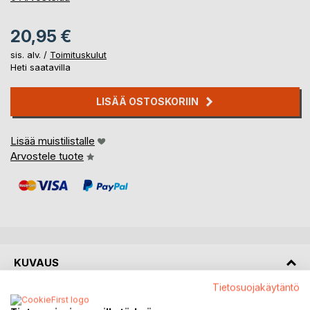
20,95 €
sis. alv. /
Toimituskulut
Heti saatavilla
LISÄÄ OSTOSKORIIN
Lisää muistilistalle
Arvostele tuote
KUVAUS
Tietosuojakäytäntö
Porista on tullut muitakin bändejä kuin Dingo ja Yö. Juri