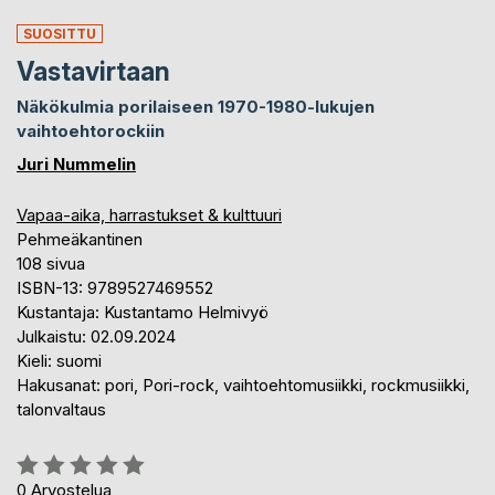
SUOSITTU
Vastavirtaan
Näkökulmia porilaiseen 1970-1980-lukujen
vaihtoehtorockiin
Juri Nummelin
Vapaa-aika, harrastukset & kulttuuri
Pehmeäkantinen
108 sivua
ISBN-13: 9789527469552
Kustantaja: Kustantamo Helmivyö
Julkaistu: 02.09.2024
Kieli: suomi
Hakusanat: pori, Pori-rock, vaihtoehtomusiikki, rockmusiikki,
talonvaltaus
Arvostelu::
0%
0
Arvostelua