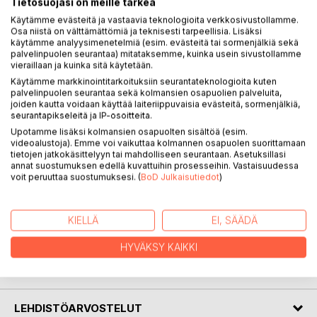
Tietosuojasi on meille tärkeä
Nummelinin Vastavirtaan esittelee porilaista punkia,
Käytämme evästeitä ja vastaavia teknologioita verkkosivustollamme.
postpunkia, hooceetä, goottimusaa, jazzvaikutteista
Osa niistä on välttämättömiä ja teknisesti tarpeellisia. Lisäksi
taiderokkia ja improvisaatiota 1970- ja 1980-luvuilta.
käytämme analyysimenetelmiä (esim. evästeitä tai sormenjälkiä sekä
Esiteltäviä bändejä ovat muun muassa Appendix,
palvelinpuolen seurantaa) mitataksemme, kuinka usein sivustollamme
Betonisiltojen Alle ja Lasten Ristiretki. Yhdessä pääosassa
vieraillaan ja kuinka sitä käytetään.
ovat Antinkatu 5:n ja Annankatu 6:n talonvaltaukset, ja
Käytämme markkinointitarkoituksiin seurantateknologioita kuten
palvelinpuolen seurantaa sekä kolmansien osapuolien palveluita,
teoksessa käydään myös läpi legendaaristen ja aikaansa
joiden kautta voidaan käyttää laiteriippuvaisia evästeitä, sormenjälkiä,
edellä olleiden Suistomaan soittopäivien tarinaa.
seurantapikseleitä ja IP-osoitteita.
Upotamme lisäksi kolmansien osapuolten sisältöä (esim.
Teoksessa on myös katsaus Dingon, Yön ja muun Pori-
videoalustoja). Emme voi vaikuttaa kolmannen osapuolen suorittamaan
rockin vastaanottoon rocklehdistössä 1980-luvulla. Kirjan
tietojen jatkokäsittelyyn tai mahdolliseen seurantaan. Asetuksillasi
annat suostumuksen edellä kuvattuihin prosesseihin. Vastaisuudessa
päättää Juri Nummelinin henkilökohtainen kuvaus 1980-
voit peruuttaa suostumuksesi. (
BoD Julkaisutiedot
)
luvun lopun uuden sukupolven murtautumisesta esiin.
Vastavirtaan on ensimmäinen teos porilaisen
KIELLÄ
EI, SÄÄDÄ
vaihtoehtorockin historiasta.
HYVÄKSY KAIKKI
KIRJAILIJA
LEHDISTÖARVOSTELUT