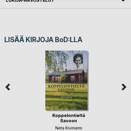
LUKIJA-ARVOSTELUT
LISÄÄ KIRJOJA B
o
D:LLA
Koppelontieltä
Savoon
Neta Kiviniemi