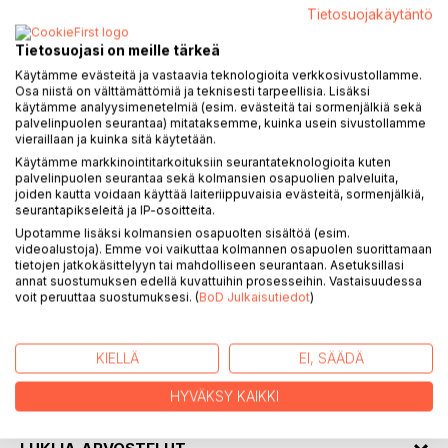
Tietosuojakäytäntö
KUVAUS
Tietosuojasi on meille tärkeä
Varriistâllâm tarkoittaa inarinsaamelaisten vuotuismuuttoa
Käytämme evästeitä ja vastaavia teknologioita verkkosivustollamme.
Osa niistä on välttämättömiä ja teknisesti tarpeellisia. Lisäksi
kesä- ja talvipaikkojen välillä. Annikki varrii hapuillen kohti
käytämme analyysimenetelmiä (esim. evästeitä tai sormenjälkiä sekä
aikuisuutta. Ei hän täysin koditon ole, silti kodin kaipuu
palvelinpuolen seurantaa) mitataksemme, kuinka usein sivustollamme
nousee esiin vahvasti. Toistuvat pelot vaikeuttavat hänen
vieraillaan ja kuinka sitä käytetään.
elämäänsä. Läheisten ihmisten tukiverkko on tärkeä.
Käytämme markkinointitarkoituksiin seurantateknologioita kuten
palvelinpuolen seurantaa sekä kolmansien osapuolien palveluita,
Opettaja Hakosalonkin vaikutus Annikin elämässä jatkuu yli
joiden kautta voidaan käyttää laiteriippuvaisia evästeitä, sormenjälkiä,
kansakoulu ajan.
seurantapikseleitä ja IP-osoitteita.
Upotamme lisäksi kolmansien osapuolten sisältöä (esim.
Kun nuori Annikki liikkuu luonnossa, niin veneen ja veden
videoalustoja). Emme voi vaikuttaa kolmannen osapuolen suorittamaan
vuoropuhelu, puron solina ja monet muut äänet muuttuvat
tietojen jatkokäsittelyyn tai mahdolliseen seurantaan. Asetuksillasi
annat suostumuksen edellä kuvattuihin prosesseihin. Vastaisuudessa
hänen päässään musiikiksi.
voit peruuttaa suostumuksesi. (
BoD Julkaisutiedot
)
KIRJAILIJA
KIELLÄ
EI, SÄÄDÄ
LEHDISTÖARVOSTELUT
HYVÄKSY KAIKKI