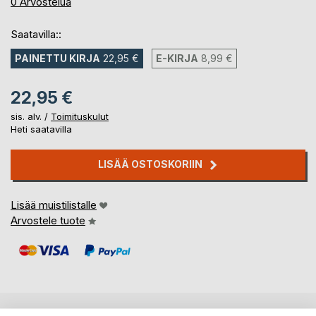
0%
0
Arvostelua
Saatavilla::
PAINETTU KIRJA
22,95 €
E-KIRJA
8,99 €
22,95 €
sis. alv. /
Toimituskulut
Heti saatavilla
LISÄÄ OSTOSKORIIN
Lisää muistilistalle
Arvostele tuote