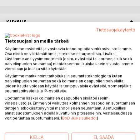
KUVAUS
Tietosuojakäytäntö
Kirja kertoo tositarinan kahdesta 1905 syntyneestä
Tietosuojasi on meille tärkeä
toimeliaasta älymystönaisesta, Maija Juvaksesta ja Astrid
Käytämme evästeitä ja vastaavia teknologioita verkkosivustollamme.
Reposesta. He olivat nuoria äidinkielen maistereita 1930-
Osa niistä on välttämättömiä ja teknisesti tarpeellisia. Lisäksi
luvulla ja kälyt keskenään.
käytämme analyysimenetelmiä (esim. evästeitä tai sormenjälkiä sekä
palvelinpuolen seurantaa) mitataksemme, kuinka usein sivustollamme
Murteiden ja kansanperinteen tallettajina ja tutkijoina heidän
vieraillaan ja kuinka sitä käytetään.
keräysmatkansa veivät heidät Suomen kaukaisille kylille ja
Käytämme markkinointitarkoituksiin seurantateknologioita kuten
Ruotsin metsäsuomalaisten pariin. He tapasivat monia
palvelinpuolen seurantaa sekä kolmansien osapuolien palveluita,
katoamassa olevan perinnetiedon viimeisiä tietäjiä, taitajia
joiden kautta voidaan käyttää laiteriippuvaisia evästeitä, sormenjälkiä,
seurantapikseleitä ja IP-osoitteita.
ja kielimestareita.
Itävaltalaisen Rudolf Steinerin kehittämä antroposofia,
Upotamme lisäksi kolmansien osapuolten sisältöä (esim.
videoalustoja). Emme voi vaikuttaa kolmannen osapuolen suorittamaan
ajatus elämästä kehitystienä kiinnosti Maijaa ja Astridia.
tietojen jatkokäsittelyyn tai mahdolliseen seurantaan. Asetuksillasi
Henkisen elämän sekä vapaan tahdon ja vastuun
annat suostumuksen edellä kuvattuihin prosesseihin. Vastaisuudessa
korostaminen kuuluivat antroposofiaan Steiner kuvasi
voit peruuttaa suostumuksesi. (
BoD Julkaisutiedot
)
antroposofiaa virikkeinä, ei minään dogmina. Itsenäistä
ajattelua tuli kunnioittaa. Se sopi Astridille ja Maijalle.
KIELLÄ
EI, SÄÄDÄ
Maija Juvas löysi steinerpedagogiikasta innoittavan