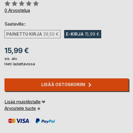
Arvostelu::
0%
0
Arvostelua
Saatavilla::
PAINETTU KIRJA
29,50 €
E-KIRJA
15,99 €
15,99 €
sis. alv.
Heti ladattavissa
LISÄÄ OSTOSKORIIN
Lisää muistilistalle
Arvostele tuote