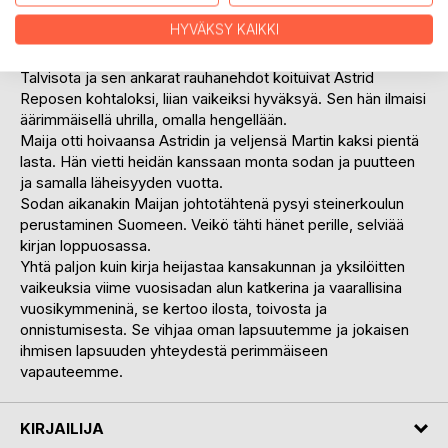
kutsumuksensa ja alkoi perehtyä sen käsitteisiin ja
HYVÄKSY KAIKKI
taidepainotteiseen käytäntöön. Astrid toivoi ainakin
nuoremman lapsensa ehtivän lasta kunnioittavaan kouluun
Talvisota ja sen ankarat rauhanehdot koituivat Astrid
Reposen kohtaloksi, liian vaikeiksi hyväksyä. Sen hän ilmaisi
äärimmäisellä uhrilla, omalla hengellään.
Maija otti hoivaansa Astridin ja veljensä Martin kaksi pientä
lasta. Hän vietti heidän kanssaan monta sodan ja puutteen
ja samalla läheisyyden vuotta.
Sodan aikanakin Maijan johtotähtenä pysyi steinerkoulun
perustaminen Suomeen. Veikö tähti hänet perille, selviää
kirjan loppuosassa.
Yhtä paljon kuin kirja heijastaa kansakunnan ja yksilöitten
vaikeuksia viime vuosisadan alun katkerina ja vaarallisina
vuosikymmeninä, se kertoo ilosta, toivosta ja
onnistumisesta. Se vihjaa oman lapsuutemme ja jokaisen
ihmisen lapsuuden yhteydestä perimmäiseen
vapauteemme.
KIRJAILIJA