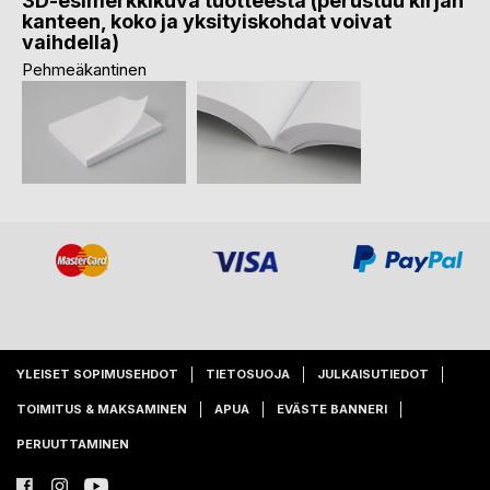
3D-esimerkkikuva tuotteesta (perustuu kirjan
kanteen, koko ja yksityiskohdat voivat
vaihdella)
Pehmeäkantinen
YLEISET SOPIMUSEHDOT
TIETOSUOJA
JULKAISUTIEDOT
TOIMITUS & MAKSAMINEN
APUA
EVÄSTE BANNERI
PERUUTTAMINEN