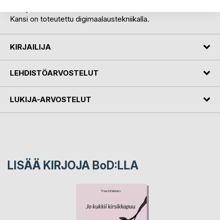
käsityön tuloksena.
Kansi on toteutettu digimaalaustekniikalla.
KIRJAILIJA
LEHDISTÖARVOSTELUT
LUKIJA-ARVOSTELUT
LISÄÄ KIRJOJA B
o
D:LLA