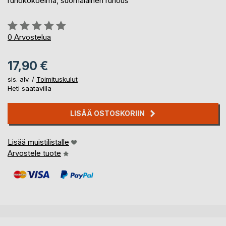
runokokoelma, suomalainen runous
Arvostelu::
0%
0
Arvostelua
17,90 €
sis. alv. /
Toimituskulut
Heti saatavilla
LISÄÄ OSTOSKORIIN
Lisää muistilistalle
Arvostele tuote