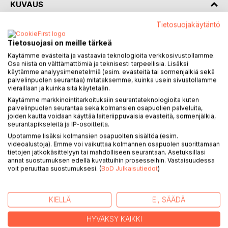
KUVAUS
Tietosuojakäytäntö
Vapaat siniset virrat tankarunokokoelma käsittelee
Tietosuojasi on meille tärkeä
runollisen ilmaisun kautta elämän erilaisia vaiheita aina
lapsuudesta vanhuuteen saakka. Teos käsittelee rakkautta,
Käytämme evästeitä ja vastaavia teknologioita verkkosivustollamme.
Osa niistä on välttämättömiä ja teknisesti tarpeellisia. Lisäksi
surua, pettymyksiä, luopumista ja yksinäisyyttä, mutta myös
käytämme analyysimenetelmiä (esim. evästeitä tai sormenjälkiä sekä
kuplivaa onnellisuutta, henkistä kasvua sekä elämän
palvelinpuolen seurantaa) mitataksemme, kuinka usein sivustollamme
monivivahteista kauneutta.
vieraillaan ja kuinka sitä käytetään.
Käytämme markkinointitarkoituksiin seurantateknologioita kuten
Tankarunot ovat japanilaislähtöisiä lyhyitä runoja, joiden
palvelinpuolen seurantaa sekä kolmansien osapuolien palveluita,
joiden kautta voidaan käyttää laiteriippuvaisia evästeitä, sormenjälkiä,
alkuperäinen tarkoitus on ollut toimia haikeina
seurantapikseleitä ja IP-osoitteita.
rakkausviesteinä, joihin usein liittyy myös
Upotamme lisäksi kolmansien osapuolten sisältöä (esim.
luontoelementtejä. Tankarunojen rakenteeseen kuuluu
videoalustoja). Emme voi vaikuttaa kolmannen osapuolen suorittamaan
määrämuotoinen tavutusrakenne.
tietojen jatkokäsittelyyn tai mahdolliseen seurantaan. Asetuksillasi
annat suostumuksen edellä kuvattuihin prosesseihin. Vastaisuudessa
voit peruuttaa suostumuksesi. (
BoD Julkaisutiedot
)
Tämän teoksen jokainen runo on kudelma niistä
ihmisyyteen liittyvistä tunteista, jotka yhdistävät meitä
kaikkia: rakkaus, menetys ja kasvu. Anna näiden säkeiden
KIELLÄ
EI, SÄÄDÄ
avata ovia elämän syvimpään ytimeen.
HYVÄKSY KAIKKI
Tämä teos on syntynyt ilman tekoälyä, ihmisen luovuuden ja