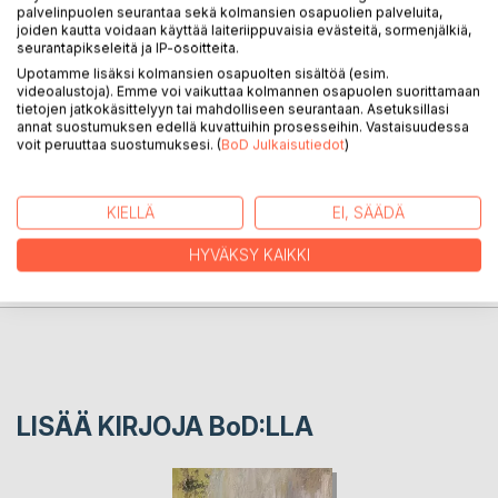
palvelinpuolen seurantaa sekä kolmansien osapuolien palveluita,
KUVAUS
joiden kautta voidaan käyttää laiteriippuvaisia evästeitä, sormenjälkiä,
seurantapikseleitä ja IP-osoitteita.
Upotamme lisäksi kolmansien osapuolten sisältöä (esim.
videoalustoja). Emme voi vaikuttaa kolmannen osapuolen suorittamaan
Kirjailijan päiväkirjamerkintöjä vuosilta 2010-2019.
tietojen jatkokäsittelyyn tai mahdolliseen seurantaan. Asetuksillasi
annat suostumuksen edellä kuvattuihin prosesseihin. Vastaisuudessa
voit peruuttaa suostumuksesi. (
BoD Julkaisutiedot
)
KIRJAILIJA
KIELLÄ
EI, SÄÄDÄ
LEHDISTÖARVOSTELUT
HYVÄKSY KAIKKI
LUKIJA-ARVOSTELUT
LISÄÄ KIRJOJA B
o
D:LLA