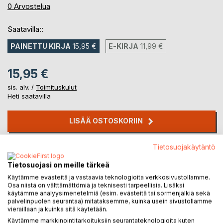
0%
0
Arvostelua
Saatavilla::
PAINETTU KIRJA
15,95 €
E-KIRJA
11,99 €
15,95 €
sis. alv. /
Toimituskulut
Heti saatavilla
LISÄÄ OSTOSKORIIN
Tietosuojakäytäntö
Lisää muistilistalle
Arvostele tuote
Tietosuojasi on meille tärkeä
Käytämme evästeitä ja vastaavia teknologioita verkkosivustollamme.
Osa niistä on välttämättömiä ja teknisesti tarpeellisia. Lisäksi
käytämme analyysimenetelmiä (esim. evästeitä tai sormenjälkiä sekä
palvelinpuolen seurantaa) mitataksemme, kuinka usein sivustollamme
vieraillaan ja kuinka sitä käytetään.
Käytämme markkinointitarkoituksiin seurantateknologioita kuten