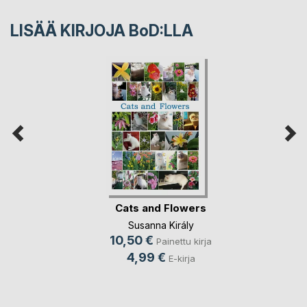
LISÄÄ KIRJOJA B
o
D:LLA
Cats and Flowers
Susanna Király
10,50 €
Painettu kirja
4,99 €
E-kirja