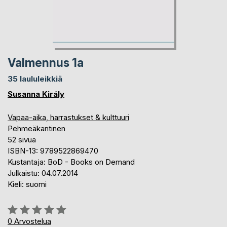
Valmennus 1a
35 laululeikkiä
Susanna Király
Vapaa-aika, harrastukset & kulttuuri
Pehmeäkantinen
52 sivua
ISBN-13: 9789522869470
Kustantaja: BoD - Books on Demand
Julkaistu: 04.07.2014
Kieli: suomi
Arvostelu::
0%
0
Arvostelua