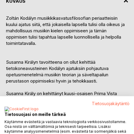
KUVAUS
Zoltán Kodályn musiikkikasvatusfilosofian periaatteisiin
kuului ajatus siitä, että jokaisella lapsella tulisi olla oikeus ja
mahdollisuus musiikin kielen oppimiseen ja tämän
oppimisen tulisi tapahtua lapselle luonnollisella ja helpolla
toimintatavalla.
Susanna Királyn tavoitteena on ollut kehittää
tietokoneavusteinen Kodályn ajatuksiin pohjautuva
opetusmenetelmä musiikin teorian ja säveltapailun
perustason oppimiseksi hyvin ja tehokkaasti.
Susanna Király on kehittänyt kuusi-osaisen Prima Vista
oppikirja-sarjan ja teki aiheesta myös väitöskirjan Helsingin
Tietosuojakäytäntö
yliopistossa keväällä 2012. (Computer-aided Ear-training: A
Contemporary Approach to Kodály’s Music Educational
Tietosuojasi on meille tärkeä
Philosophy).
Käytämme evästeitä ja vastaavia teknologioita verkkosivustollamme.
Osa niistä on välttämättömiä ja teknisesti tarpeellisia. Lisäksi
’Valmennus 1a’ kirja on Prima Vista sarjan valmentava
käytämme analyysimenetelmiä (esim. evästeitä tai sormenjälkiä sekä