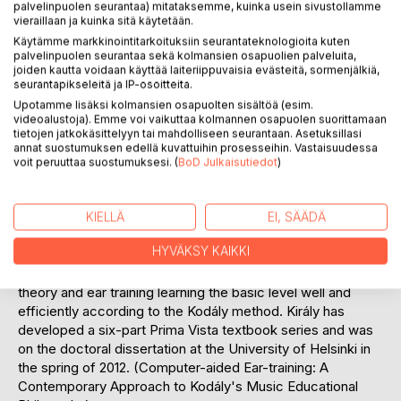
palvelinpuolen seurantaa) mitataksemme, kuinka usein sivustollamme
materiaali ja se sisältää 35 säveltapailun tehtäväosiota.
vieraillaan ja kuinka sitä käytetään.
Tehtävät ovat suomalaiset ja unkarilaiset lastenlaulut ja
Käytämme markkinointitarkoituksiin seurantateknologioita kuten
sopivat aloittelijoille, jotka haluavat oppia lukemaan ja
palvelinpuolen seurantaa sekä kolmansien osapuolien palveluita,
kirjoittamaan nuotteja. Kirjan alussa ovat tehtäväsivut ja
joiden kautta voidaan käyttää laiteriippuvaisia evästeitä, sormenjälkiä,
toisessa osassa ovat vastaussivut. Siksi kirja sopii hyvin
seurantapikseleitä ja IP-osoitteita.
sekä luokkaopetukseen että omatoimiseen opiskeluun.
Upotamme lisäksi kolmansien osapuolten sisältöä (esim.
videoalustoja). Emme voi vaikuttaa kolmannen osapuolen suorittamaan
Jokaisen lastenlaulun kuuluu leikki tai peli.
tietojen jatkokäsittelyyn tai mahdolliseen seurantaan. Asetuksillasi
annat suostumuksen edellä kuvattuihin prosesseihin. Vastaisuudessa
Zoltán Kodály philosophy of music education principles
voit peruuttaa suostumuksesi. (
BoD Julkaisutiedot
)
was the idea that every child should have the right and the
opportunity to learn the language of music, and this learning
should take place a child in a natural and easy way of
KIELLÄ
EI, SÄÄDÄ
working.
HYVÄKSY KAIKKI
Susanna Király’s aim was to develop a method for music
theory and ear training learning the basic level well and
efficiently according to the Kodály method. Király has
developed a six-part Prima Vista textbook series and was
on the doctoral dissertation at the University of Helsinki in
the spring of 2012. (Computer-aided Ear-training: A
Contemporary Approach to Kodály's Music Educational