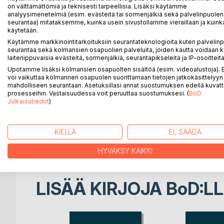
Näissä viisaustieteellisissä päiväkirjamerkinnöissä k
on välttämättömiä ja teknisesti tarpeellisia. Lisäksi käytämme
"tiedosta", ja taustalla vaikuttavat esimerkiksi sell
analyysimenetelmiä (esim. evästeitä tai sormenjälkiä sekä palvelinpuolen
seurantaa) mitataksemme, kuinka usein sivustollamme vieraillaan ja kuinka
Wittgenstein ja Heidegger.
käytetään.
Miltei jokaisessa näistä merkinnöistä toistellaan m
Käytämme markkinointitarkoituksiin seurantateknologioita kuten palvelin
totuutta ihmisen lajityypillisestä olemuksellisesta s
seurantaa sekä kolmansien osapuolien palveluita, joiden kautta voidaan k
kulttuurievoluutiosta sosiaalisena muodosteena. To
laiteriippuvaisia evästeitä, sormenjälkiä, seurantapikseleitä ja IP-osoitteita
sivistyneistö nykyisin ummistaa silmänsä, painaa kä
Upotamme lisäksi kolmansien osapuolten sisältöä (esim. videoalustoja)
yhteiskunnallisia kriisiaiheita ja pitäisi puhua Durkh
voi vaikuttaa kolmannen osapuolen suorittamaan tietojen jatkokäsittelyyn 
mahdolliseen seurantaan. Asetuksillasi annat suostumuksen edellä kuvatt
kovina kognitiivisina tosiasioina.
prosesseihin. Vastaisuudessa voit peruuttaa suostumuksesi. (
BoD
Meidän pitäisi olla huolissamme ihmistieteidemme
Julkaisutiedot
)
ymmärrystä, joka käsittää yhteisövoimia, yhteisöomi
itsemme johonkin täysin päinvastaiseen -- tiedollis
käsiterealismiin.
KIELLÄ
EI, SÄÄDÄ
Sosiologian ja filosofian klassikoilla saattaisi oll
HYVÄKSY KAIKKI
LISÄÄ KIRJOJA B
o
D:L