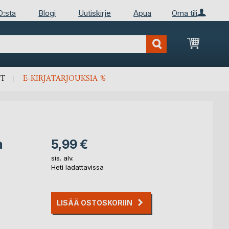
D:sta
Blogi
Uutiskirje
Apua
Oma tili
Ostosko
T
E-KIRJATARJOUKSIA %
a
5,99 €
sis. alv.
Heti ladattavissa
LISÄÄ OSTOSKORIIN