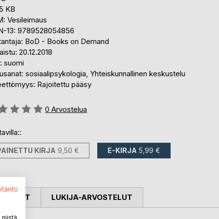
,5 KB
: Vesileimaus
N-13: 9789528054856
tantaja: BoD - Books on Demand
aistu: 20.12.2018
i: suomi
sanat: sosiaalipsykologia, Yhteiskunnallinen keskustelu
eettömyys: Rajoitettu pääsy
stelu::
0
Arvostelua
avilla::
PAINETTU KIRJA
9,50 €
E-KIRJA
5,99 €
ytäntö
OSTELUT
LUKIJA-ARVOSTELUT
niistä