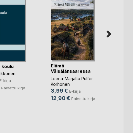
Armas
Tyytyv
Elämä
 koulu
Leena P
Väisälänsaaressa
9,49
ikkonen
Leena-Marjatta Pulfer-
24,0
E-kirja
Korhonen
Painettu kirja
3,99 €
E-kirja
12,90 €
Painettu kirja