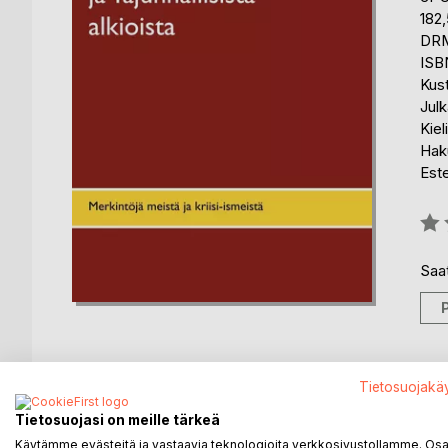
182
DRM
ISB
Kus
Julk
Kiel
Haku
Est
Arvo
0%
Saat
Tietosuojakä
KUVAUS
KIRJAILIJA
LEHDISTÖARV
Tietosuojasi on meille tärkeä
Käytämme evästeitä ja vastaavia teknologioita verkkosivustollamme. Osa 