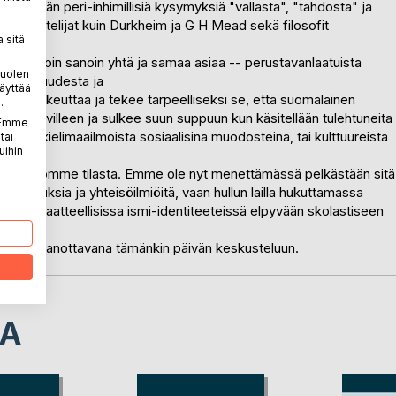
äsitellään peri-inhimillisiä kysymyksiä "vallasta", "tahdosta" ja
aiset ajattelijat kuin Durkheim ja G H Mead sekä filosofit
 sitä
iltei samoin sanoin yhtä ja samaa asiaa -- perustavanlaatuista
puolen
osiaalisuudesta ja
äyttää
iston oikeuttaa ja tekee tarpeelliseksi se, että suomalainen
.
det korvilleen ja sulkee suun suppuun kun käsitellään tulehtuneita
. Emme
eimista, kielimaailmoista sosiaalisina muodosteina, tai kulttuureista
tai
uihin
 ja -tietomme tilasta. Emme ole nyt menettämässä pelkästään sitä
naisuuksia ja yhteisöilmiöitä, vaan hullun lailla hukuttamassa
-opillis-aatteellisissa ismi-identiteeteissä elpyvään skolastiseen
a sanansa sanottavana tämänkin päivän keskusteluun.
LA