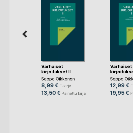
en
Varhaiset
Varhaiset
kirjoitukset II
kirjoitukse
rja
Seppo Oikkonen
Seppo Oik
ettu kirja
8,99 €
12,99 €
E-kirja
E
13,50 €
19,95 €
Painettu kirja
P