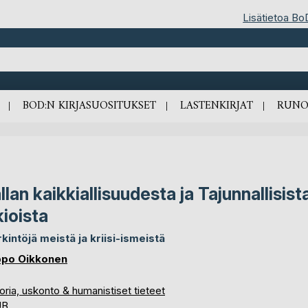
Lisätietoa Bo
BOD:N KIRJASUOSITUKSET
LASTENKIRJAT
RUNO
llan kaikkiallisuudesta ja Tajunnallisist
kioista
kintöjä meistä ja kriisi-ismeistä
po Oikkonen
oria, uskonto & humanistiset tieteet
UB