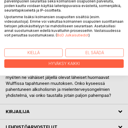
palvelinpuolen seurantaa sekä kolmansien osapuolien palveluita,
joiden kautta voidaan käyttää laiteriippuvaisia evästeitä, sormenjälkiä,
seurantapikseleitä ja IP-osoitteita.
Upotamme lisäksi kolmansien osapuolten sisältöä (esim.
videoalustoja). Emme voi vaikuttaa kolmannen osapuolen suorittamaan
tietojen jatkokäsittelyyn tai mahdolliseen seurantaan. Asetuksillasi
KUVAUS
annat suostumuksen edellä kuvattuihin prosesseihin. Vastaisuudessa
voit peruuttaa suostumuksesi. (
BoD Julkaisutiedot
)
Kristian Wulff on Tampereen Hervannassa asuva entinen
KIELLÄ
EI, SÄÄDÄ
jatko-opiskelija, joka on sotkenut elämänsä alkoholilla. Hän
suuntaa muutaman kaverin kanssa Lappiin vaeltamaan, ja
HYVÄKSY KAIKKI
joutuu yksinäisen suden hyökkäyksen kohteeksi. Seuraavan
täysikuun aikana Hervannassa tapahtuu kauheita. Aikaa
myöten ne vähäiset jäljellä olevat läheiset huomaavat
Wulffissa tapahtuneen muutoksen. Onko kyseessä
pahentuneen alkoholismin ja mielenterveysongelmien
yhdistelmä, vai onko taustalla jotain paljon pahempaa?
KIRJAILIJA
LEHDISTÖARVOSTELUT