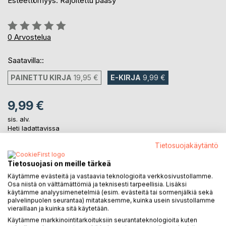
Esteettömyys: Rajoitettu pääsy
Arvostelu::
0%
0
Arvostelua
Saatavilla::
PAINETTU KIRJA
19,95 €
E-KIRJA
9,99 €
9,99 €
sis. alv.
Heti ladattavissa
Tietosuojakäytäntö
LISÄÄ OSTOSKORIIN
Tietosuojasi on meille tärkeä
Käytämme evästeitä ja vastaavia teknologioita verkkosivustollamme.
Osa niistä on välttämättömiä ja teknisesti tarpeellisia. Lisäksi
Lisää muistilistalle
käytämme analyysimenetelmiä (esim. evästeitä tai sormenjälkiä sekä
palvelinpuolen seurantaa) mitataksemme, kuinka usein sivustollamme
Arvostele tuote
vieraillaan ja kuinka sitä käytetään.
Käytämme markkinointitarkoituksiin seurantateknologioita kuten