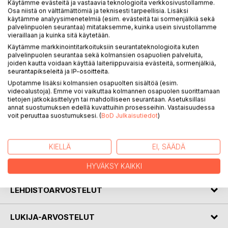
Käytämme evästeitä ja vastaavia teknologioita verkkosivustollamme.
Osa niistä on välttämättömiä ja teknisesti tarpeellisia. Lisäksi
käytämme analyysimenetelmiä (esim. evästeitä tai sormenjälkiä sekä
palvelinpuolen seurantaa) mitataksemme, kuinka usein sivustollamme
KUVAUS
vieraillaan ja kuinka sitä käytetään.
Käytämme markkinointitarkoituksiin seurantateknologioita kuten
palvelinpuolen seurantaa sekä kolmansien osapuolien palveluita,
Valheenpaljastus 1.01 on nimensä mukaisesti
joiden kautta voidaan käyttää laiteriippuvaisia evästeitä, sormenjälkiä,
valheenpaljastuksen perusteos. Se on tarkoitettu
seurantapikseleitä ja IP-osoitteita.
jokamiehen oppaaksi esitellen johtavan tieteellisen
Upotamme lisäksi kolmansien osapuolten sisältöä (esim.
valheenpaljastuksen mallin sekä
videoalustoja). Emme voi vaikuttaa kolmannen osapuolen suorittamaan
tietojen jatkokäsittelyyn tai mahdolliseen seurantaan. Asetuksillasi
valheenpaljastukseen tarvittavia keskeisiä tietoja ja
annat suostumuksen edellä kuvattuihin prosesseihin. Vastaisuudessa
taitoja. Lisäksi kirja tarjoaa yksityiskohtaisia
voit peruuttaa suostumuksesi. (
BoD Julkaisutiedot
)
sanattomia ja sanallisia vihjeitä, jotka tuovat lukijan
askeleen lähemmäksi totuutta.
KIELLÄ
EI, SÄÄDÄ
KIRJAILIJA
HYVÄKSY KAIKKI
LEHDISTÖARVOSTELUT
LUKIJA-ARVOSTELUT