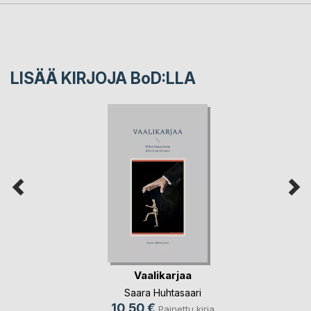
LISÄÄ KIRJOJA B
o
D:LLA
Vaalikarjaa
Saara Huhtasaari
10,50 €
Painettu kirja