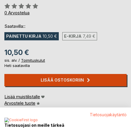
Arvostelu::
0%
0
Arvostelua
Saatavilla::
PAINETTU KIRJA
10,50 €
E-KIRJA
7,49 €
10,50 €
sis. alv. /
Toimituskulut
Heti saatavilla
LISÄÄ OSTOSKORIIN
Lisää muistilistalle
Arvostele tuote
Tietosuojakäytäntö
Tietosuojasi on meille tärkeä