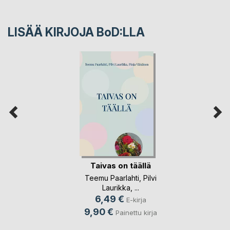
LISÄÄ KIRJOJA B
o
D:LLA
Taivas on täällä
Teemu Paarlahti
,
Pilvi
Laurikka
, ...
6,49 €
E-kirja
9,90 €
Painettu kirja