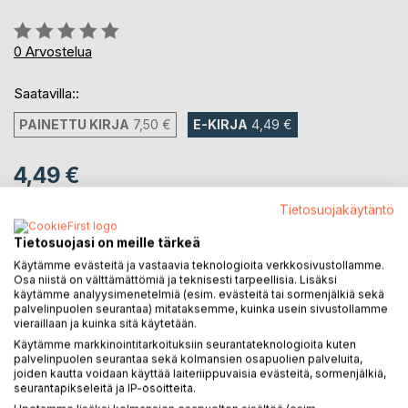
Arvostelu::
0%
0
Arvostelua
Saatavilla::
PAINETTU KIRJA
7,50 €
E-KIRJA
4,49 €
4,49 €
sis. alv.
Tietosuojakäytäntö
Heti ladattavissa
Tietosuojasi on meille tärkeä
Käytämme evästeitä ja vastaavia teknologioita verkkosivustollamme.
LISÄÄ OSTOSKORIIN
Osa niistä on välttämättömiä ja teknisesti tarpeellisia. Lisäksi
käytämme analyysimenetelmiä (esim. evästeitä tai sormenjälkiä sekä
palvelinpuolen seurantaa) mitataksemme, kuinka usein sivustollamme
vieraillaan ja kuinka sitä käytetään.
Lisää muistilistalle
Käytämme markkinointitarkoituksiin seurantateknologioita kuten
Arvostele tuote
palvelinpuolen seurantaa sekä kolmansien osapuolien palveluita,
joiden kautta voidaan käyttää laiteriippuvaisia evästeitä, sormenjälkiä,
seurantapikseleitä ja IP-osoitteita.