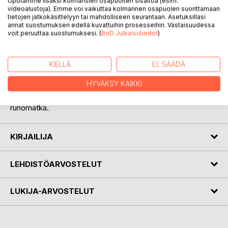
Upotamme lisäksi kolmansien osapuolten sisältöä (esim.
videoalustoja). Emme voi vaikuttaa kolmannen osapuolen suorittamaan
tietojen jatkokäsittelyyn tai mahdolliseen seurantaan. Asetuksillasi
annat suostumuksen edellä kuvattuihin prosesseihin. Vastaisuudessa
voit peruuttaa suostumuksesi. (
BoD Julkaisutiedot
)
KUVAUS
KIELLÄ
EI, SÄÄDÄ
Kausikortti pääkatsomoon.
HYVÄKSY KAIKKI
Satumaapojan syksy: maaginen ympäriajo noin sadassa
päivässä jokirantaan ja palan matkaa takaisin. Näin kuviteltu
runomatka.
KIRJAILIJA
LEHDISTÖARVOSTELUT
LUKIJA-ARVOSTELUT