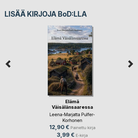
LISÄÄ KIRJOJA B
o
D:LLA
Elämä
Väisälänsaaressa
Leena-Marjatta Pulfer-
Korhonen
12,90 €
Painettu kirja
3,99 €
E-kirja