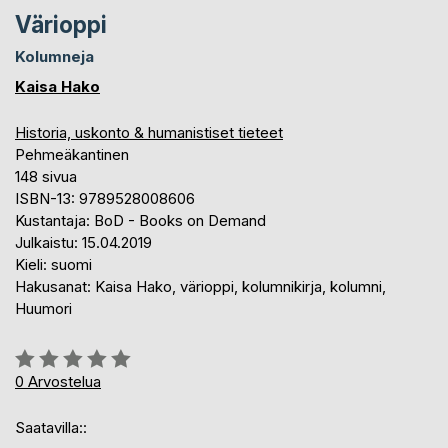
Värioppi
Kolumneja
Kaisa Hako
Historia, uskonto & humanistiset tieteet
Pehmeäkantinen
148 sivua
ISBN-13: 9789528008606
Kustantaja: BoD - Books on Demand
Julkaistu: 15.04.2019
Kieli: suomi
Hakusanat: Kaisa Hako, värioppi, kolumnikirja, kolumni,
Huumori
Arvostelu::
0%
0
Arvostelua
Saatavilla::