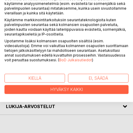
Värioppi on humoristinen ja haikea kolumnikokoelma, jossa
käytämme analyysimenetelmiä (esim. evästeitä tai sormenjälkiä sekä
liikutaan elämän mannerlaattojen hankauspinnoilla: pimeän
palvelinpuolen seurantaa) mitataksemme, kuinka usein sivustollamme
vieraillaan ja kuinka sitä käytetään.
ja valon, pelon ja rohkeuden, naurun ja itkun. Tässä
otollisessa maaperässä itävät siemenet, jotka sisältävät
Käytämme markkinointitarkoituksiin seurantateknologioita kuten
palvelinpuolen seurantaa sekä kolmansien osapuolien palveluita,
elämään puhkeamisen raaka-aineet - kätketyt värit.
joiden kautta voidaan käyttää laiteriippuvaisia evästeitä, sormenjälkiä,
Toimittaja Kaisa Hakon kolumnit on julkaistu Itä-Hämeessä
seurantapikseleitä ja IP-osoitteita.
ja Etelä-Suomen Sanomissa vuosina 2008-2017.
Upotamme lisäksi kolmansien osapuolten sisältöä (esim.
Väriopin on kuvittanut graafikko Anssi Hietamaa.
videoalustoja). Emme voi vaikuttaa kolmannen osapuolen suorittamaan
tietojen jatkokäsittelyyn tai mahdolliseen seurantaan. Asetuksillasi
Kansikuvan, taiton ja ulkoasun on tehnyt graafinen
annat suostumuksen edellä kuvattuihin prosesseihin. Vastaisuudessa
suunnittelija Saara Hako.
voit peruuttaa suostumuksesi. (
BoD Julkaisutiedot
)
KIRJAILIJA
KIELLÄ
EI, SÄÄDÄ
HYVÄKSY KAIKKI
LEHDISTÖARVOSTELUT
LUKIJA-ARVOSTELUT