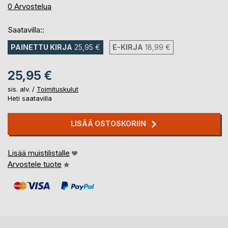
0%
0
Arvostelua
Saatavilla::
PAINETTU KIRJA
25,95 €
E-KIRJA
18,99 €
25,95 €
sis. alv. /
Toimituskulut
Heti saatavilla
LISÄÄ OSTOSKORIIN
Lisää muistilistalle
Arvostele tuote