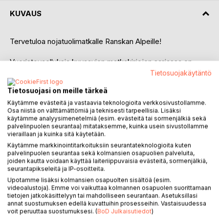
KUVAUS
Tervetuloa nojatuolimatkalle Ranskan Alpeille!
Vuoristovaelluksia kuvaavien matkakirjojen sarjassa on
vuorossa Ranskan Alpit ja reitti nimeltä Grande Randonnée
Tietosuojakäytäntö
5 eli GR5. Ranskassahan kaiken pitää olla suurta -
Tietosuojasi on meille tärkeä
vaellusreittien nimistä lähtien! Tällä reitillä tuolle nimelle on
kyllä katetta, sillä se kulkee Pohjois-Ranskasta Geneve-
Käytämme evästeitä ja vastaavia teknologioita verkkosivustollamme.
Osa niistä on välttämättömiä ja teknisesti tarpeellisia. Lisäksi
järveltä Alppeja pitkin Välimeren rannalle Nizzaan.
käytämme analyysimenetelmiä (esim. evästeitä tai sormenjälkiä sekä
palvelinpuolen seurantaa) mitataksemme, kuinka usein sivustollamme
Kirja kattaa koko tuon huikean reitin. Kun matkaa tehdään
vieraillaan ja kuinka sitä käytetään.
jalkaisin lähes 600 kilometriä, korkeuseroa kertyy 30 000
Käytämme markkinointitarkoituksiin seurantateknologioita kuten
palvelinpuolen seurantaa sekä kolmansien osapuolien palveluita,
metriä molempiin suuntiin ja yöpaikka vaihtuu päivittäin
joiden kautta voidaan käyttää laiteriippuvaisia evästeitä, sormenjälkiä,
viiden viikon ajan, tarinaa riittää.
seurantapikseleitä ja IP-osoitteita.
Upotamme lisäksi kolmansien osapuolten sisältöä (esim.
Vaeltaja kertoo matkalla eteen tulevista yllättävistäkin
videoalustoja). Emme voi vaikuttaa kolmannen osapuolen suorittamaan
tilanteista humoristiseen tyyliin ja pohtii elämänmenoa
tietojen jatkokäsittelyyn tai mahdolliseen seurantaan. Asetuksillasi
annat suostumuksen edellä kuvattuihin prosesseihin. Vastaisuudessa
laajemminkin. Kirjasta saa hyvän kuvan siitä, millaista
voit peruuttaa suostumuksesi. (
BoD Julkaisutiedot
)
omatoiminen majalta majalle vaeltaminen vuoristossa