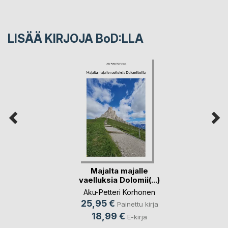
LISÄÄ KIRJOJA B
o
D:LLA
Majalta majalle
vaelluksia Dolomii(...)
Aku-Petteri Korhonen
25,95 €
Painettu kirja
18,99 €
E-kirja