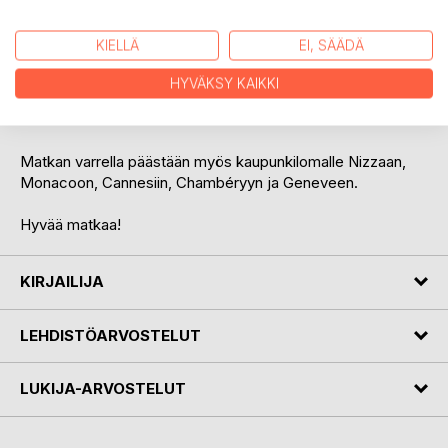
käytännössä on ja mitä sellaiselle lähtiessä kannattaa ottaa
huomioon. Myös ranskalaisen kulttuurin erityispiirteet
KIELLÄ
EI, SÄÄDÄ
tulevat hyvin esille.
HYVÄKSY KAIKKI
Kirja sopii vaeltajien lisäksi kaikille matkailusta ja erityisesti
Ranskasta kiinnostuneille.
Matkan varrella päästään myös kaupunkilomalle Nizzaan,
Monacoon, Cannesiin, Chambéryyn ja Geneveen.
Hyvää matkaa!
KIRJAILIJA
LEHDISTÖARVOSTELUT
LUKIJA-ARVOSTELUT