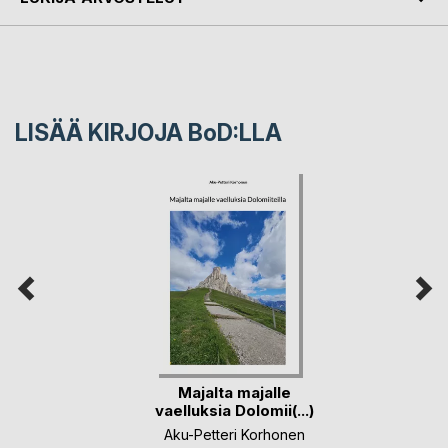
LISÄÄ KIRJOJA B
o
D:LLA
Majalta majalle
vaelluksia Dolomii(...)
Aku-Petteri Korhonen