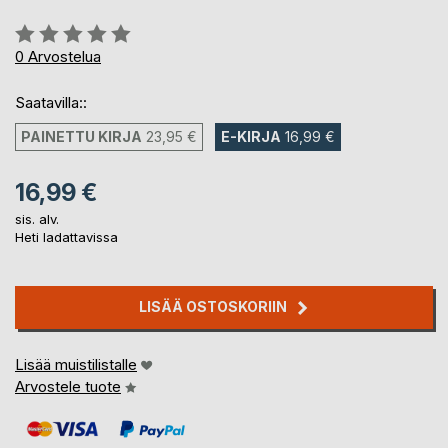
Arvostelu::
0%
0
Arvostelua
Saatavilla::
PAINETTU KIRJA
23,95 €
E-KIRJA
16,99 €
16,99 €
sis. alv.
Heti ladattavissa
LISÄÄ OSTOSKORIIN
Lisää muistilistalle
Arvostele tuote