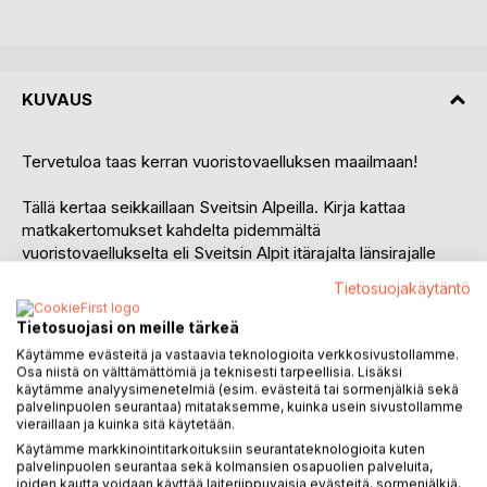
KUVAUS
Tervetuloa taas kerran vuoristovaelluksen maailmaan!
Tällä kertaa seikkaillaan Sveitsin Alpeilla. Kirja kattaa
matkakertomukset kahdelta pidemmältä
vuoristovaellukselta eli Sveitsin Alpit itärajalta länsirajalle
kulkevan Via Alpina 1 -reitin ja Chamonix - Zermatt välillä
Tietosuojakäytäntö
kulkevan Haute Route -reitin.
Tietosuojasi on meille tärkeä
Via Alpina 1 kulkee lukuisten mielenkiintoisten kylien ja
Käytämme evästeitä ja vastaavia teknologioita verkkosivustollamme.
laaksojen läpi ja matkalla pistäydytään myös Interlakenissa.
Osa niistä on välttämättömiä ja teknisesti tarpeellisia. Lisäksi
käytämme analyysimenetelmiä (esim. evästeitä tai sormenjälkiä sekä
palvelinpuolen seurantaa) mitataksemme, kuinka usein sivustollamme
Sananmukaisesti korkeatasoisen Haute Routen lopussa
vieraillaan ja kuinka sitä käytetään.
päädytään yöpymään vuoristomajalle Matterhornin rinteelle
Käytämme markkinointitarkoituksiin seurantateknologioita kuten
3260 metrin korkeuteen ja seuraamaan vuorta valloittamaan
palvelinpuolen seurantaa sekä kolmansien osapuolien palveluita,
lähteviä kiipeilijöitä.
joiden kautta voidaan käyttää laiteriippuvaisia evästeitä, sormenjälkiä,