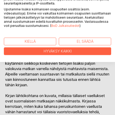
seurantapikseleitä ja IP-osoitteita.
Nämä tarinat kattavat yhteensä noin kuukauden ajan
Upotamme lisäksi kolmansien osapuolten sisältöä (esim.
videoalustoja). Emme voi vaikuttaa kolmannen osapuolen suorittamaan
vaellusta vuoristossa. Sveitsin Alpit tulevat siten varsin
tietojen jatkokäsittelyyn tai mahdolliseen seurantaan. Asetuksillasi
hyvin kolutuiksi.
annat suostumuksen edellä kuvattuihin prosesseihin. Vastaisuudessa
voit peruuttaa suostumuksesi. (
BoD Julkaisutiedot
)
Matkaaja kertoo humoristisen myönteiseen sävyyn matkalla
eteen tulevista tilanteista, muistelee vanhoja kokemuksia ja
KIELLÄ
EI, SÄÄDÄ
ihmettelee näkemiään asioita ja elämänmenoa
laajemminkin. Tällaisilla omatoimimatkoilla, joilla ylitetään
HYVÄKSY KAIKKI
joka päivä vuori, uusia tilanteita ja ihmeteltävää todellakin
riittää. Kirjassa on etappien pituuksia, majapaikkoja ja muita
käytännön seikkoja koskevien tietojen lisäksi paljon
valokuvia matkan varrella nähdyistä mahtavista maisemista.
Alpeille vaeltamaan suuntaavan tai matkailusta siellä muuten
vain kiinnostuneen kannattaa siis tutustua ennen lähtöä
tähän kirjaan.
Kirjan lähtökohtana on kuvata, millaisia tällaiset vaellukset
ovat suomalaisen matkaajan näkökulmasta. Kirjassa
kerrotaan, miten kuka tahansa peruskuntoinen vaellusta
vähän harrastanut voi tällaisia vuoristovaelluksia tehdä,