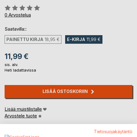
Arvostelu::
0%
0
Arvostelua
Saatavilla::
PAINETTU KIRJA
18,95 €
E-KIRJA
11,99 €
11,99 €
sis. alv.
Heti ladattavissa
LISÄÄ OSTOSKORIIN
Lisää muistilistalle
Arvostele tuote
Tietosuojakäytäntö