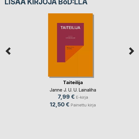
LISÄÄ KIRJOJA B
o
D:LLA
Taiteilija
Janne J. U. U. Lainaliha
7,99 €
E-kirja
12,50 €
Painettu kirja