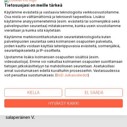
Tietosuojasi on meille tärkeä
Käytämme evästeitä ja vastaavia teknologioita verkkosivustollamme.
Osa niistä on välttämättömiä ja teknisesti tarpeellisia. Lisäksi
käytämme analyysimenetelmiä (esim. evästeitä tai sormenjälkiä sekä
KUVAUS
palvelinpuolen seurantaa) mitataksemme, kuinka usein sivustollamme
vieraillaan ja kuinka sitä käytetään.
Käytämme markkinointitarkoituksiin seurantateknologioita kuten
V-uskon profetia on kertomus kirjustajaksi pilkatusta
palvelinpuolen seurantaa sekä kolmansien osapuolien palveluita,
Reinosta ja vahvasta Irjasta, joka sananmukaisesti panee
joiden kautta voidaan käyttää laiteriippuvaisia evästeitä, sormenjälkiä,
seurantapikseleitä ja IP-osoitteita.
alulle feministisen uususkonnon. Tarinan profetiaosuus
Upotamme lisäksi kolmansien osapuolten sisältöä (esim.
kuvaa, mitä vulvauskonnon voitosta seuraa.
videoalustoja). Emme voi vaikuttaa kolmannen osapuolen suorittamaan
tietojen jatkokäsittelyyn tai mahdolliseen seurantaan. Asetuksillasi
Turkulaisen Janne J. U. U. Lainalihan tietoromaaniksi
annat suostumuksen edellä kuvattuihin prosesseihin. Vastaisuudessa
kutsuman teoksen kertojaminä Reino toivoo tällä toisella
voit peruuttaa suostumuksesi. (
BoD Julkaisutiedot
)
julkaisullaan tulevansa kirjallisesti kanonisoiduksi ja
nousevansa huipulle.
KIELLÄ
EI, SÄÄDÄ
Kirjustajan Via Dolorosa alkaa, kun hän saa tuntemattomalta
HYVÄKSY KAIKKI
lähettäjältä paketin, joka sisältää vanhan sääpäiväkirjan. Sen
mukaan Turun lähelle T:n kylän järveen putosi vuonna 1958
salaperäinen V.