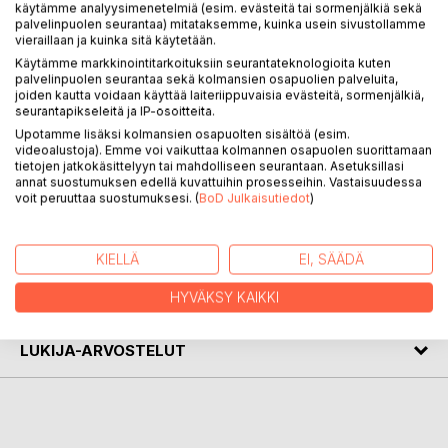
käytämme analyysimenetelmiä (esim. evästeitä tai sormenjälkiä sekä
palvelinpuolen seurantaa) mitataksemme, kuinka usein sivustollamme
vieraillaan ja kuinka sitä käytetään.
Käytämme markkinointitarkoituksiin seurantateknologioita kuten
KUVAUS
palvelinpuolen seurantaa sekä kolmansien osapuolien palveluita,
joiden kautta voidaan käyttää laiteriippuvaisia evästeitä, sormenjälkiä,
seurantapikseleitä ja IP-osoitteita.
Kirja on yleistajuinen pelastusopillinen keskustelunavaus.
Upotamme lisäksi kolmansien osapuolten sisältöä (esim.
Kirjoittaja toivoo herättävänsä avointa ja uteliasta
videoalustoja). Emme voi vaikuttaa kolmannen osapuolen suorittamaan
keskustelua pelastusopista uskonpuhdistuksen juhlavuoden
tietojen jatkokäsittelyyn tai mahdolliseen seurantaan. Asetuksillasi
annat suostumuksen edellä kuvattuihin prosesseihin. Vastaisuudessa
kunniaksi.
voit peruuttaa suostumuksesi. (
BoD Julkaisutiedot
)
KIRJAILIJA
KIELLÄ
EI, SÄÄDÄ
LEHDISTÖARVOSTELUT
HYVÄKSY KAIKKI
LUKIJA-ARVOSTELUT