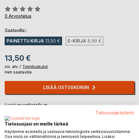
Arvostelu::
0%
0
Arvostelua
Saatavilla::
PAINETTU KIRJA
13,50 €
E-KIRJA
8,99 €
13,50 €
sis. alv. /
Toimituskulut
Heti saatavilla
LISÄÄ OSTOSKORIIN
Lisää muistilistalle
Arvostele tuote
Tietosuojakäytäntö
Tietosuojasi on meille tärkeä
Käytämme evästeitä ja vastaavia teknologioita verkkosivustollamme.
Osa niistä on välttämättömiä ja teknisesti tarpeellisia. Lisäksi