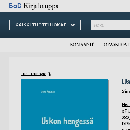
KAIKKI TUOTELUOKAT
Skip
to
Content
ROMAANIT
OPASKIRJAT
Lue lukunäyte
Us
Skip
Skip
to
to
Sim
the
the
end
beginning
Hist
of
of
eP
the
the
282
images
images
DRM
gallery
gallery