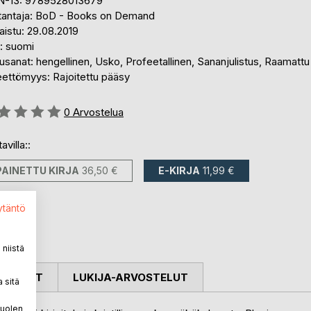
N-13: 9789528013679
tantaja: BoD - Books on Demand
aistu: 29.08.2019
i: suomi
sanat: hengellinen, Usko, Profeetallinen, Sananjulistus, Raamattu
eettömyys: Rajoitettu pääsy
stelu::
0
Arvostelua
avilla::
PAINETTU KIRJA
36,50 €
E-KIRJA
11,99 €
ytäntö
niistä
OSTELUT
LUKIJA-ARVOSTELUT
 sitä
puolen