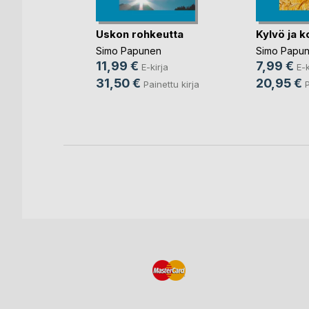
r
t Work
Uskon rohkeutta
Kylvö ja k
nen
,
Katri
Simo Papunen
Simo Papu
11,99 €
7,99 €
E-kirja
E-k
irja
31,50 €
20,95 €
Painettu kirja
P
nettu kirja