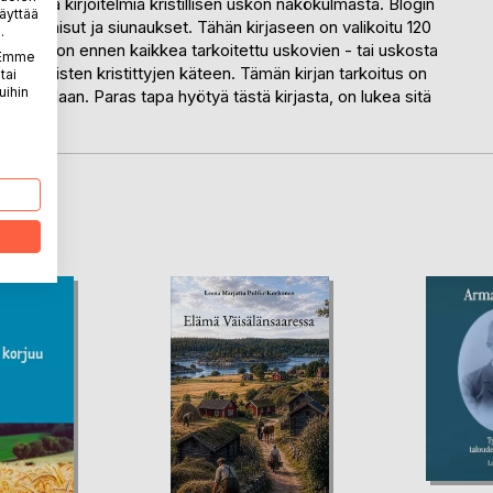
n lyhyitä kirjoitelmia kristillisen uskon näkökulmasta. Blogin
äyttää
t, rohkaisut ja siunaukset. Tähän kirjaseen on valikoitu 120
.
irjanen on ennen kaikkea tarkoitettu uskovien - tai uskosta
. Emme
rismaattisten kristittyjen käteen. Tämän kirjan tarkoitus on
tai
uihin
ta Jumalaan. Paras tapa hyötyä tästä kirjasta, on lukea sitä
ee!"
LA