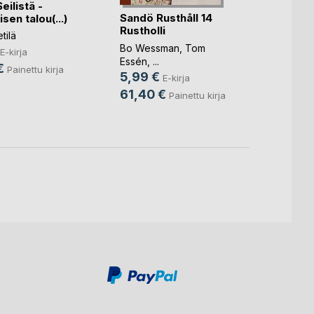
ilistä -
Laadu
Sandö Rusthåll 14
sen talou(...)
2.0
Rustholli
tilä
Ari Pit
Bo Wessman
,
Tom
14,9
E-kirja
Essén
, ...
€
24,9
Painettu kirja
5,99 €
E-kirja
61,40 €
Painettu kirja