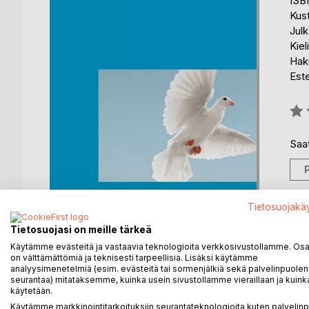
ISB
Kus
Julk
Kiel
Haku
Est
Arvo
0%
Saat
Tietosuojakä
Tietosuojasi on meille tärkeä
Käytämme evästeitä ja vastaavia teknologioita verkkosivustollamme. Osa 
on välttämättömiä ja teknisesti tarpeellisia. Lisäksi käytämme
analyysimenetelmiä (esim. evästeitä tai sormenjälkiä sekä palvelinpuolen
KUVAUS
KIRJAILIJA
LEHDISTÖARV
seurantaa) mitataksemme, kuinka usein sivustollamme vieraillaan ja kuinka
käytetään.
Käytämme markkinointitarkoituksiin seurantateknologioita kuten palvelin