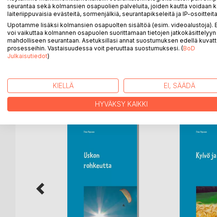
Tämä kirja on koottu kirjoittajansa blogista, jossa o
seurantaa sekä kolmansien osapuolien palveluita, joiden kautta voidaan k
kirjoitelmat on jaettu kolmeen kategoriaan: profetia
laiteriippuvaisia evästeitä, sormenjälkiä, seurantapikseleitä ja IP-osoitteita
kirjoitelmaa, noin kuudesosa koko blogista. Tämä k
Upotamme lisäksi kolmansien osapuolten sisältöä (esim. videoalustoja)
kiinnostuneiden - luettavaksi ja se sopii etenkin ka
voi vaikuttaa kolmannen osapuolen suorittamaan tietojen jatkokäsittelyyn 
mahdolliseen seurantaan. Asetuksillasi annat suostumuksen edellä kuvatt
rohkaista ja rakentaa lukijoiden uskoa ja luottamus
prosesseihin. Vastaisuudessa voit peruuttaa suostumuksesi. (
BoD
rukouksen hengessä: "Puhu, Herra, palvelijasi kuul
Julkaisutiedot
)
KIELLÄ
EI, SÄÄDÄ
LISÄÄ KIRJOJA B
o
D:L
HYVÄKSY KAIKKI