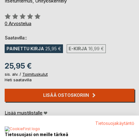
Itsetuntemus, Unityöskentely
Arvostelu::
0%
0
Arvostelua
Saatavilla::
PAINETTU KIRJA
25,95 €
E-KIRJA
16,99 €
25,95 €
sis. alv. /
Toimituskulut
Heti saatavilla
LISÄÄ OSTOSKORIIN
Lisää muistilistalle
Arvostele tuote
Tietosuojakäytäntö
Tietosuojasi on meille tärkeä