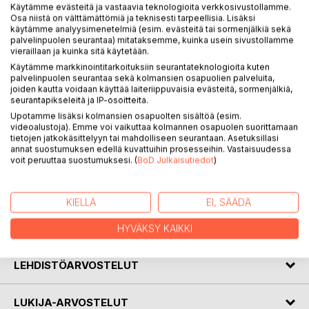
Käytämme evästeitä ja vastaavia teknologioita verkkosivustollamme.
Osa niistä on välttämättömiä ja teknisesti tarpeellisia. Lisäksi
käytämme analyysimenetelmiä (esim. evästeitä tai sormenjälkiä sekä
palvelinpuolen seurantaa) mitataksemme, kuinka usein sivustollamme
vieraillaan ja kuinka sitä käytetään.
KUVAUS
Käytämme markkinointitarkoituksiin seurantateknologioita kuten
palvelinpuolen seurantaa sekä kolmansien osapuolien palveluita,
joiden kautta voidaan käyttää laiteriippuvaisia evästeitä, sormenjälkiä,
seurantapikseleitä ja IP-osoitteita.
Uskalla olla elossa on kokoelma gestaltterapian pohjalta
nousevia ideoita, harjoituksia ja tekstejä jotka tarjoavat
Upotamme lisäksi kolmansien osapuolten sisältöä (esim.
videoalustoja). Emme voi vaikuttaa kolmannen osapuolen suorittamaan
psykologisia työkaluja
tietojen jatkokäsittelyyn tai mahdolliseen seurantaan. Asetuksillasi
kasvattamaan selkeyttä jolla nähdä maailma ja olla sen
annat suostumuksen edellä kuvattuihin prosesseihin. Vastaisuudessa
kanssa tekemisissä. Hyvin käytettynä ne rikastuttavat arkea
voit peruuttaa suostumuksesi. (
BoD Julkaisutiedot
)
ja antavat jokaiselle mahdollisuuden olla täydemmin läsnä
omassa elämässään.
KIELLÄ
EI, SÄÄDÄ
KIRJAILIJA
HYVÄKSY KAIKKI
LEHDISTÖARVOSTELUT
LUKIJA-ARVOSTELUT