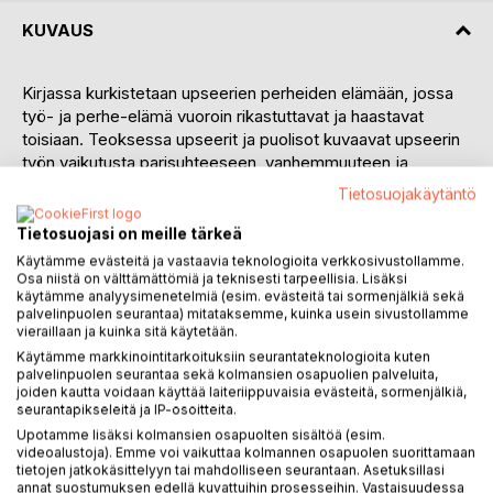
KUVAUS
Kirjassa kurkistetaan upseerien perheiden elämään, jossa
työ- ja perhe-elämä vuoroin rikastuttavat ja haastavat
toisiaan. Teoksessa upseerit ja puolisot kuvaavat upseerin
työn vaikutusta parisuhteeseen, vanhemmuuteen ja
perheen elämään. Samalla paljastuu selviytymiskeinoja,
Tietosuojakäytäntö
joita perheet käyttävät esimerkiksi upseerin ollessa paljon
poissa.
Tietosuojasi on meille tärkeä
Puolisoiden keskinäisellä tuella on suuri merkitys. Kun
Käytämme evästeitä ja vastaavia teknologioita verkkosivustollamme.
työnantaja määrittelee yhdessä ja erillään vietetyn ajan
Osa niistä on välttämättömiä ja teknisesti tarpeellisia. Lisäksi
käytämme analyysimenetelmiä (esim. evästeitä tai sormenjälkiä sekä
määrää, kumppaneiden haasteena on oppia olemaan
palvelinpuolen seurantaa) mitataksemme, kuinka usein sivustollamme
itsenäisiä ja samalla säilyttämään keskinäinen kaipaus ja
vieraillaan ja kuinka sitä käytetään.
rakkaus. Paljon kokeneilta pariskunnilta voi kuulla kaikuja
Käytämme markkinointitarkoituksiin seurantateknologioita kuten
onnellisen parisuhteen salaisuudesta.
palvelinpuolen seurantaa sekä kolmansien osapuolien palveluita,
Tutkimustiedon oheen psykoterapeutti Sini Rantakari tuo
joiden kautta voidaan käyttää laiteriippuvaisia evästeitä, sormenjälkiä,
seurantapikseleitä ja IP-osoitteita.
perheterapeuttisia näkökulmia työ- ja perhe-elämän
Upotamme lisäksi kolmansien osapuolten sisältöä (esim.
yhteensovittamisen teemoihin kuten erilaisiin
videoalustoja). Emme voi vaikuttaa kolmannen osapuolen suorittamaan
perhemuotoihin, vuorovaikutukseen ja kuormitukseen.
tietojen jatkokäsittelyyn tai mahdolliseen seurantaan. Asetuksillasi
annat suostumuksen edellä kuvattuihin prosesseihin. Vastaisuudessa