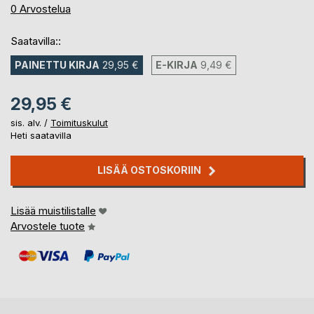
0%
0
Arvostelua
Saatavilla::
PAINETTU KIRJA
29,95 €
E-KIRJA
9,49 €
29,95 €
sis. alv. /
Toimituskulut
Heti saatavilla
LISÄÄ OSTOSKORIIN
Lisää muistilistalle
Arvostele tuote