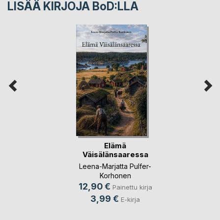
LISÄÄ KIRJOJA B
o
D:LLA
Elämä
Väisälänsaaressa
Leena-Marjatta Pulfer-
Korhonen
12,90 €
Painettu kirja
3,99 €
E-kirja