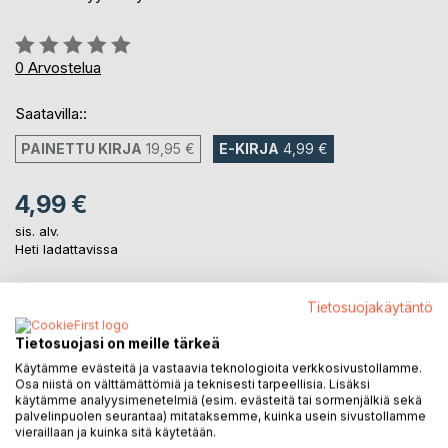
Arvostelu::
0%
0
Arvostelua
Saatavilla::
PAINETTU KIRJA
19,95 €
E-KIRJA
4,99 €
4,99 €
sis. alv.
Heti ladattavissa
Tietosuojakäytäntö
LISÄÄ OSTOSKORIIN
Tietosuojasi on meille tärkeä
Käytämme evästeitä ja vastaavia teknologioita verkkosivustollamme.
Lisää muistilistalle
Osa niistä on välttämättömiä ja teknisesti tarpeellisia. Lisäksi
Arvostele tuote
käytämme analyysimenetelmiä (esim. evästeitä tai sormenjälkiä sekä
palvelinpuolen seurantaa) mitataksemme, kuinka usein sivustollamme
vieraillaan ja kuinka sitä käytetään.