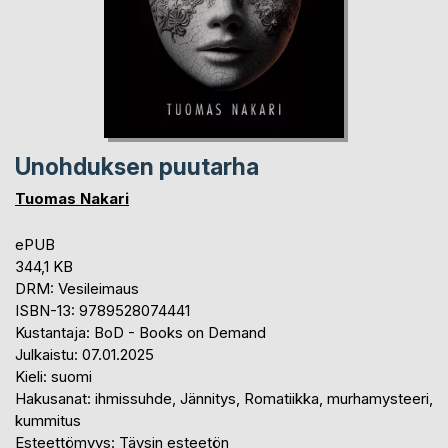
Unohduksen puutarha
Tuomas Nakari
ePUB
344,1 KB
DRM: Vesileimaus
ISBN-13: 9789528074441
Kustantaja: BoD - Books on Demand
Julkaistu: 07.01.2025
Kieli: suomi
Hakusanat: ihmissuhde, Jännitys, Romatiikka, murhamysteeri,
kummitus
Esteettömyys: Täysin esteetön