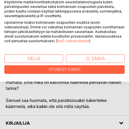
Käytämme markkinointitarkoituksiin seurantateknologioita kuten
palvelinpuolen seurantaa sekä kolmansien osapuolien palveluita,
joiden kautta voidaan käyttää laiteriippuvaisia evästeitä, sormenjälkiä,
seurantapikseleitä ja IP-osoitteita.
Upotamme lisäksi kolmansien osapuolten sisältöä (esim.
videoalustoja). Emme voi vaikuttaa kolmannen osapuolen suorittamaan
KUVAUS
tietojen jatkokäsittelyyn tai mahdolliseen seurantaan. Asetuksillasi
annat suostumuksen edellä kuvattuihin prosesseihin. Vastaisuudessa
voit peruuttaa suostumuksesi. (
BoD Julkaisutiedot
)
Vakavaan auto-onnettomuuteen joutunut Samuel Thomas
matkustaa syrjäiselle Tyynenmeren saarelle toipumaan
vammoistaan. Leppoisa lomailu keskeytyy Samuelin
KIELLÄ
EI, SÄÄDÄ
sotkeutuessa kummallisten tapahtumien vyyhteen. Verinen
HYVÄKSY KAIKKI
mies ilmestyy hotellin aulaan, kuuluisa näyttelijätär joutuu
kiristyksen kohteeksi ja upporikas hotellinomistaja yritetään
murhata. Entä mikä on kasvonsa naamiolla peittävän naisen
tarina?
Samuel saa huomata, että paratiisissakin luikertelee
käärmeitä, eikä kaikki ole sitä miltä näyttää.
KIRJAILIJA