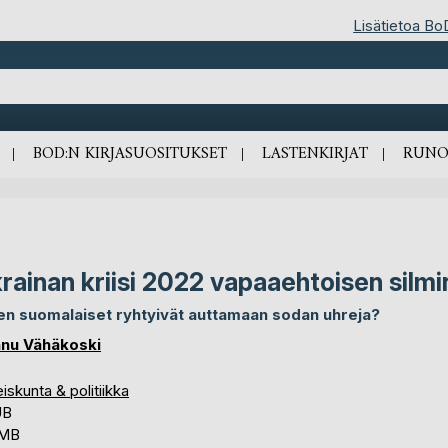
Lisätietoa Bo
BOD:N KIRJASUOSITUKSET
LASTENKIRJAT
RUNO
rainan kriisi 2022 vapaaehtoisen silmi
en suomalaiset ryhtyivät auttamaan sodan uhreja?
nu Vähäkoski
iskunta & politiikka
UB
 MB