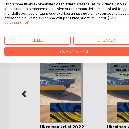
Kirja kertoo 2022 helmikuisesta arkipäivästä alkae
Upotamme lisäksi kolmansien osapuolten sisältöä (esim. videoalustoja)
ihmisen päättäväisellä asenteella saadaan tuhansia
voi vaikuttaa kolmannen osapuolen suorittamaan tietojen jatkokäsittelyyn 
mahdolliseen seurantaan. Asetuksillasi annat suostumuksen edellä kuvatt
humanitaarisen avun antamisessa, mutta se kertoo my
prosesseihin. Vastaisuudessa voit peruuttaa suostumuksesi. (
BoD
Julkaisutiedot
)
LISÄÄ KIRJOJA B
o
D:L
KIELLÄ
EI, SÄÄDÄ
HYVÄKSY KAIKKI
ijan
V
Ukrainan kriisi 2022
Ukrainan k