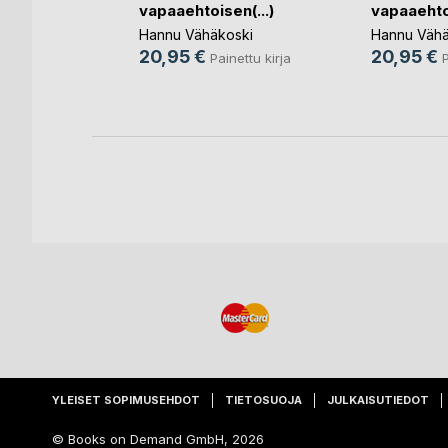
vapaaehtoisen(...)
vapaaehtoi
rja
Hannu Vähäkoski
Hannu Vähä
20,95 €
20,95 €
nettu kirja
Painettu kirja
P
YLEISET SOPIMUSEHDOT
TIETOSUOJA
JULKAISUTIEDOT
© Books on Demand GmbH, 2026