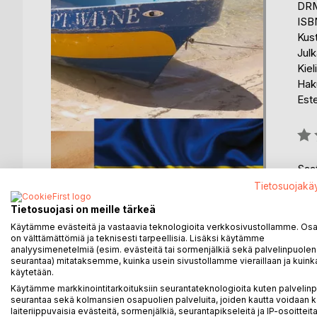
DRM
ISB
Kus
Julk
Kiel
Hak
Est
Arvo
0%
Saat
Tietosuojakä
Tietosuojasi on meille tärkeä
Käytämme evästeitä ja vastaavia teknologioita verkkosivustollamme. Osa 
on välttämättömiä ja teknisesti tarpeellisia. Lisäksi käytämme
analyysimenetelmiä (esim. evästeitä tai sormenjälkiä sekä palvelinpuolen
seurantaa) mitataksemme, kuinka usein sivustollamme vieraillaan ja kuinka
käytetään.
KUVAUS
KIRJAILIJA
LEHDISTÖARV
Käytämme markkinointitarkoituksiin seurantateknologioita kuten palvelin
seurantaa sekä kolmansien osapuolien palveluita, joiden kautta voidaan k
laiteriippuvaisia evästeitä, sormenjälkiä, seurantapikseleitä ja IP-osoitteita