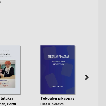
n
 tutuksi
Tekoälyn pikaopas
Työoi
perus
nman
,
Pentti
Elias K. Saraste