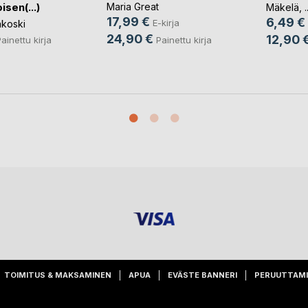
sen(...)
Maria Great
Mäkelä
, .
17,99 €
6,49 €
E-kirja
koski
24,90 €
12,90 
Painettu kirja
ainettu kirja
TOIMITUS & MAKSAMINEN
APUA
EVÄSTE BANNERI
PERUUTTAM