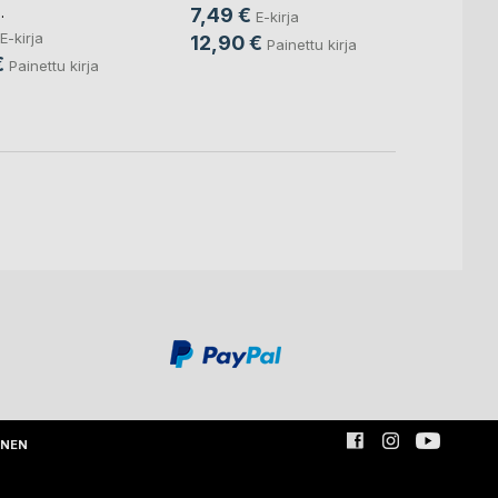
Mikko 
..
7,49 €
E-kirja
Korte
, .
E-kirja
12,90 €
Painettu kirja
29,9
€
Painettu kirja
47,9
INEN