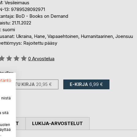
: Vesileimaus
N-13: 9789528092971
tantaja: BoD - Books on Demand
aistu: 21.11.2022
i: suomi
usanat: Ukraina, Hane, Vapaaehtoinen, Humanitaarinen, Joensuu
eettömyys: Rajoitettu pääsy
stelu::
0
Arvostelua
avilla::
ytäntö
PAINETTU KIRJA
20,95 €
E-KIRJA
6,99 €
niistä
 sitä
OSTELUT
LUKIJA-ARVOSTELUT
puolen
äyttää
.