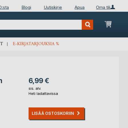
D:sta
Blogi
Uutiskirje
Apua
Oma tili
Ostosko
T
E-KIRJATARJOUKSIA %
n
6,99 €
sis. alv.
Heti ladattavissa
LISÄÄ OSTOSKORIIN