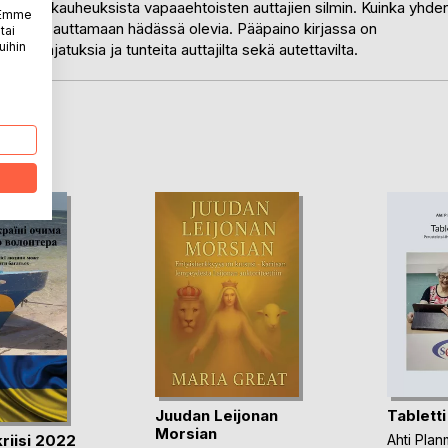
n sodan kauheuksista vapaaehtoisten auttajien silmin. Kuinka yhde
. Emme
 ihmisiä auttamaan hädässä olevia. Pääpaino kirjassa on
tai
uihin
ös ajatuksia ja tunteita auttajilta sekä autettavilta.
LA
Juudan Leijonan
Tabletti
Morsian
riisi 2022
Ahti Pla