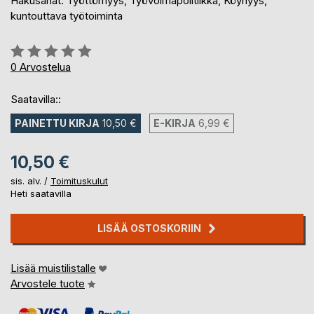
Hakusanat: Työttömyys, Työvoimapolitiikka, Köyhyys,
kuntouttava työtoiminta
Arvostelu::
0%
0
Arvostelua
Saatavilla::
PAINETTU KIRJA
10,50 €
E-KIRJA
6,99 €
10,50 €
sis. alv. /
Toimituskulut
Heti saatavilla
LISÄÄ OSTOSKORIIN
Lisää muistilistalle
Arvostele tuote