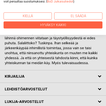
voit peruuttaa suostumuksesi. (
BoD Julkaisutiedot
)
toimeentulon turva esimerkiksi työttömyyden aikana on
kyseenalaistettu. Mutta kuka siitä välittää, jos itsellä tai
läheisillään menee hyvin? Ainakin vielä.
KIELLÄ
EI, SÄÄDÄ
Työttömyysteollinen kompleksi on kirjana epämukavan
HYVÄKSY KAIKKI
suoraa puhetta suomalaisen työvoimapolitiikan
todellisuudesta ajassa, jossa hyvinvointivaltioon enää
lähinnä ohimennen viitataan ja täystyöllisyydestä ei edes
puhuta. Salaliittoko? Tuskinpa. Ihan selkeää ja
järkeenkäypää inhimillistä toimintaa, jossa vain se taisi
unohtua, että niinsanottu yhteiskunta on muuten me kaikki
yhdessä. Ja että on yhteisestä tahdosta kiinni, että kuinka
yhteiskunnan tai meidän käy. Myös tulevaisuudessa.
KIRJAILIJA
LEHDISTÖARVOSTELUT
LUKIJA-ARVOSTELUT