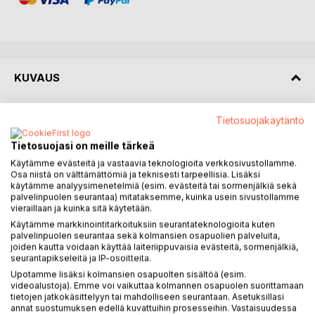
KUVAUS
Jos tämä kirja pitäisi tiivistää kahteen virkkeeseen, ne
Tietosuojakäytäntö
voisivat kuulua seuraavasti: Itsensä omalla työllään
Tietosuojasi on meille tärkeä
elättävien aika on ohi. Tottukaa siihen.
Käytämme evästeitä ja vastaavia teknologioita verkkosivustollamme.
Osa niistä on välttämättömiä ja teknisesti tarpeellisia. Lisäksi
Näinkö tosiaan on? Kapitalismi ei ollut koskaan kaikkea
käytämme analyysimenetelmiä (esim. evästeitä tai sormenjälkiä sekä
hyvää kaikille tuottava riidaton menestystarina. Työttömyys
palvelinpuolen seurantaa) mitataksemme, kuinka usein sivustollamme
on aina kulkenut sen mukana, siinä kuin tuotannon koneet
vieraillaan ja kuinka sitä käytetään.
ovat jokainen vuorollaan päätyneet museokaluiksi. Parhaat
Käytämme markkinointitarkoituksiin seurantateknologioita kuten
jopa koskaan tuotannossa käymättä tai jopa valmistajansa
palvelinpuolen seurantaa sekä kolmansien osapuolien palveluita,
joiden kautta voidaan käyttää laiteriippuvaisia evästeitä, sormenjälkiä,
pihasta lähtemättä.
seurantapikseleitä ja IP-osoitteita.
Upotamme lisäksi kolmansien osapuolten sisältöä (esim.
Niinikään hyvinvointivaltiosta on puhuttu sitä enemmän kuin
videoalustoja). Emme voi vaikuttaa kolmannen osapuolen suorittamaan
mitä huonommaksi ja harvemmaksi tarjoamansa suoja kävi.
tietojen jatkokäsittelyyn tai mahdolliseen seurantaan. Asetuksillasi
annat suostumuksen edellä kuvattuihin prosesseihin. Vastaisuudessa
Voi jopa sanoa, että tänään kaikkien yhtäläinen ihmisarvo ja