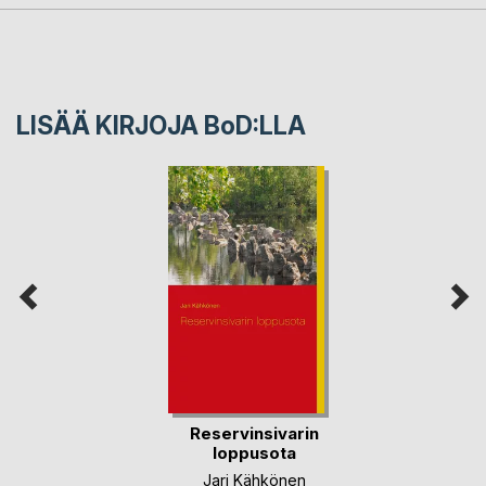
LISÄÄ KIRJOJA B
o
D:LLA
Reservinsivarin
loppusota
Jari Kähkönen