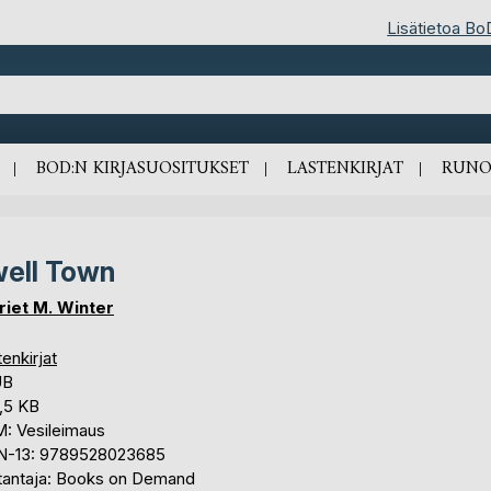
Lisätietoa Bo
BOD:N KIRJASUOSITUKSET
LASTENKIRJAT
RUNO
ell Town
riet M. Winter
enkirjat
UB
,5 KB
: Vesileimaus
N-13: 9789528023685
tantaja: Books on Demand