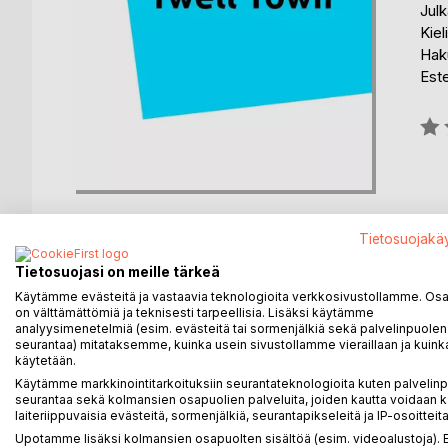
Julk
Kiel
Hak
Est
Arvo
0%
Tietosuojakä
Tietosuojasi on meille tärkeä
KUVAUS
KIRJAILIJA
LEHDISTÖARV
Käytämme evästeitä ja vastaavia teknologioita verkkosivustollamme. Osa 
on välttämättömiä ja teknisesti tarpeellisia. Lisäksi käytämme
analyysimenetelmiä (esim. evästeitä tai sormenjälkiä sekä palvelinpuolen
Bunny Thread is a peculiar girl. At least that is w
seurantaa) mitataksemme, kuinka usein sivustollamme vieraillaan ja kuinka
käytetään.
clothes, and can handle a needle or a sewing mac
Käytämme markkinointitarkoituksiin seurantateknologioita kuten palvelin
destined for a best friend forever. Not until she 
seurantaa sekä kolmansien osapuolien palveluita, joiden kautta voidaan k
teddy bear is born, by the name of Buttercup. Bun
laiteriippuvaisia evästeitä, sormenjälkiä, seurantapikseleitä ja IP-osoitteita
Buttercup begins to speak to her, claiming he wan
Upotamme lisäksi kolmansien osapuolten sisältöä (esim. videoalustoja)