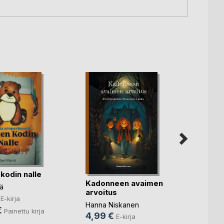
kodin nalle
Viluhi
Kadonneen avaimen
Mysti
ä
arvoitus
Hanna 
E-kirja
Hanna Niskanen
9,49
€
Painettu kirja
4,99 €
E-kirja
31,0