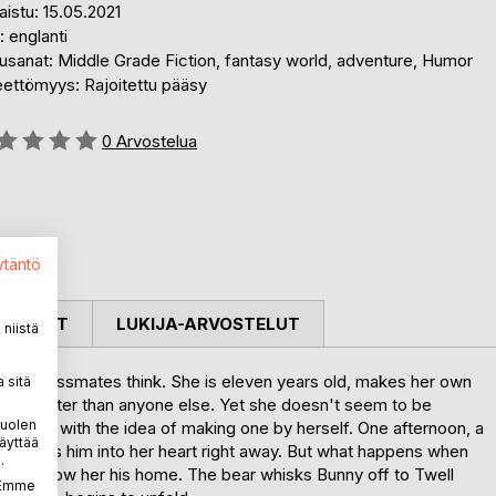
aistu: 15.05.2021
i: englanti
usanat: Middle Grade Fiction, fantasy world, adventure, Humor
eettömyys: Rajoitettu pääsy
stelu::
0
Arvostelua
ytäntö
OSTELUT
LUKIJA-ARVOSTELUT
niistä
hat her classmates think. She is eleven years old, makes her own
 sitä
hine faster than anyone else. Yet she doesn't seem to be
puolen
comes up with the idea of making one by herself. One afternoon, a
äyttää
ny takes him into her heart right away. But what happens when
.
ts to show her his home. The bear whisks Bunny off to Twell
. Emme