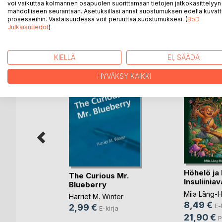
Town, and an adventure, more peculiar than Bunny 
voi vaikuttaa kolmannen osapuolen suorittamaan tietojen jatkokäsittelyyn 
mahdolliseen seurantaan. Asetuksillasi annat suostumuksen edellä kuvatt
prosesseihin. Vastaisuudessa voit peruuttaa suostumuksesi. (
BoD
Julkaisutiedot
)
LISÄÄ KIRJOJA B
o
D:L
KIELLÄ
EI, SÄÄDÄ
HYVÄKSY KAIKKI
Höhelö ja 
The Curious Mr.
o
Insuliiniav
Blueberry
Miia Lång-
Harriet M. Winter
m
8,49 €
E-
2,99 €
E-kirja
rja
21,90 €
P