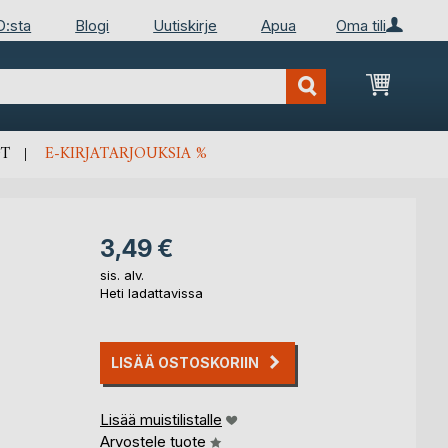
D:sta
Blogi
Uutiskirje
Apua
Oma tili
Ostosko
T
E-KIRJATARJOUKSIA %
3,49 €
sis. alv.
Heti ladattavissa
LISÄÄ OSTOSKORIIN
Lisää muistilistalle
Arvostele tuote