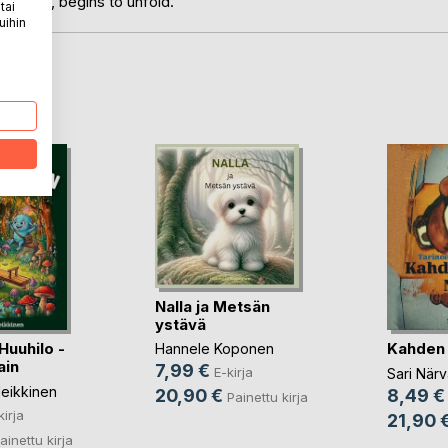
herself, begins to unfold.
tai
uihin
LA
Nalla ja Metsän
ystävä
Huuhilo -
Kahden 
Hannele Koponen
ain
7,99 €
E-kirja
Sari Närv
Heikkinen
8,49 €
20,90 €
Painettu kirja
kirja
21,90 
ainettu kirja