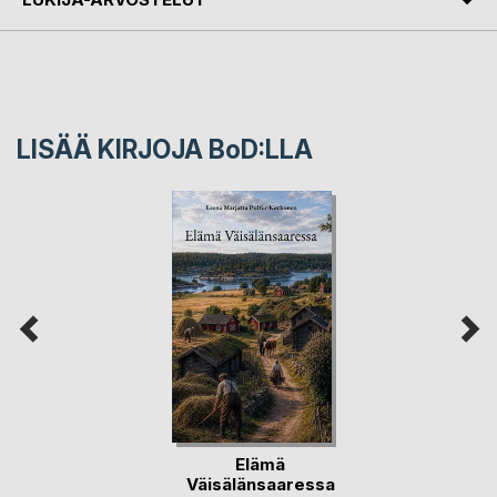
LISÄÄ KIRJOJA B
o
D:LLA
Elämä
Väisälänsaaressa