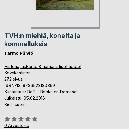
TVH:n miehiä, koneita ja
kommelluksia
Tarmo Päiviö
Historia, uskonto & humanistiset tieteet
Kovakantinen
272 sivua
ISBN-13: 9789523180369
Kustantaja: BoD - Books on Demand
Julkaistu: 05.02.2016
Kieli: suomi
Arvostelu::
0%
0
Arvostelua