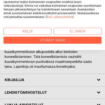
Upotamme lisäksi kolmansien osapuolten sisältöä (esim.
työllänsä. Valtiovaltakin katsoi, että tämä oli oikeuden
videoalustoja). Emme voi vaikuttaa kolmannen osapuolen suorittamaan
mukainen tapa jakaa valtion budjetin työttömyysrahat näin.
tietojen jatkokäsittelyyn tai mahdolliseen seurantaan. Asetuksillasi
Oli myös uhka, että jos on terve henkilö, mutta oli työtä
annat suostumuksen edellä kuvattuihin prosesseihin. Vastaisuudessa
vieroksuva, eikä muutoinkaan pystynyt huolehtimaan
voit peruuttaa suostumuksesi. (
BoD Julkaisutiedot
)
perheen toimeentulosta, niin hänet passitettiin
työlaitokselle. Täällä työlaitoksella sai pientä palkkaa, tästä
KIELLÄ
EI, SÄÄDÄ
palkasta suurin osa lähetettiin suoraan kotiin, tämä oli
huonompi vaihtoehto kuin edellinen. Olot ovat työmiehen
HYVÄKSY KAIKKI
kohdalla niistä ajoista paljon parantuneet.
Moni muu asia on TVH:lla niistä ajoista myös muuttunut, jo
kuusikymmenluvun alkupuolella alkoi tietöiden
koneellistaminen. Tätä koneellistamista vauhditti
kuusikymmenluvun puolivälissä maailmanpankilta saatu
laina. Lapiolinja oli muuttumassa konelinjaksi.
KIRJAILIJA
LEHDISTÖARVOSTELUT
LUKIJA-ARVOSTELUT