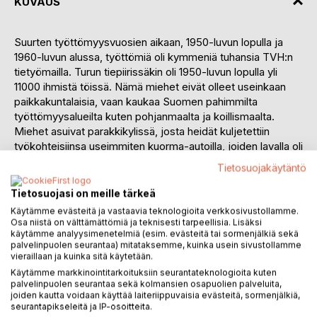
KUVAUS
Suurten työttömyysvuosien aikaan, 1950-luvun lopulla ja
1960-luvun alussa, työttömiä oli kymmeniä tuhansia TVH:n
tietyömailla. Turun tiepiirissäkin oli 1950-luvun lopulla yli
11000 ihmistä töissä. Nämä miehet eivät olleet useinkaan
paikkakuntalaisia, vaan kaukaa Suomen pahimmilta
työttömyysalueilta kuten pohjanmaalta ja koillismaalta.
Miehet asuivat parakkikylissä, josta heidät kuljetettiin
työkohteisiinsa useimmiten kuorma-autoilla, joiden lavalla oli
miehistön kuljetuskoppi. Muuten suurin osa työnjohdosta,
Tietosuojakäytäntö
pääasiassa rakennusmestareita, asui myös samoina aikoina
parakkimajoituksessa.
Tietosuojasi on meille tärkeä
Tielinjalla työttömiä käytettiin muun muassa metsän
Käytämme evästeitä ja vastaavia teknologioita verkkosivustollamme.
kaatoon ja tien luiskiin ajettavien maamassojen
Osa niistä on välttämättömiä ja teknisesti tarpeellisia. Lisäksi
käytämme analyysimenetelmiä (esim. evästeitä tai sormenjälkiä sekä
tasaamiseen lapiolla. Työttömiä työskenteli myös
palvelinpuolen seurantaa) mitataksemme, kuinka usein sivustollamme
siltatyömailla, kivenmurskaus- ja soranseulontalaitoksilla.
vieraillaan ja kuinka sitä käytetään.
Näinä aikoina työttömillä ei ollut ”luukkua” mistä työtön olisi
Käytämme markkinointitarkoituksiin seurantateknologioita kuten
voinut nostaa työttömyyskorvausta, vaan oli lähdettävä
palvelinpuolen seurantaa sekä kolmansien osapuolien palveluita,
työhön sinne missä osoitettiin työtä olevan ja tehtävä sitä
joiden kautta voidaan käyttää laiteriippuvaisia evästeitä, sormenjälkiä,
seurantapikseleitä ja IP-osoitteita.
työtä mitä siellä oli, elättääkseen perheensä omalla