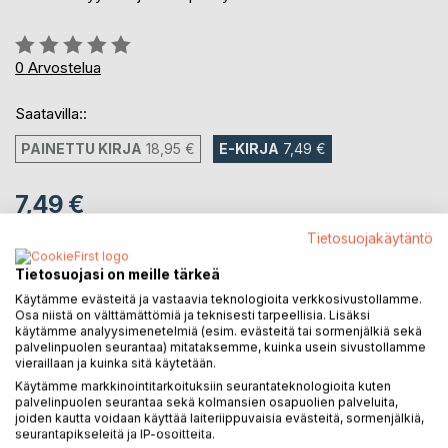
Arvostelu::
0%
0
Arvostelua
Saatavilla::
PAINETTU KIRJA
18,95 €
E-KIRJA
7,49 €
7,49 €
sis. alv.
Tietosuojakäytäntö
Heti ladattavissa
Tietosuojasi on meille tärkeä
Käytämme evästeitä ja vastaavia teknologioita verkkosivustollamme.
Osa niistä on välttämättömiä ja teknisesti tarpeellisia. Lisäksi
LISÄÄ OSTOSKORIIN
käytämme analyysimenetelmiä (esim. evästeitä tai sormenjälkiä sekä
palvelinpuolen seurantaa) mitataksemme, kuinka usein sivustollamme
vieraillaan ja kuinka sitä käytetään.
Lisää muistilistalle
Käytämme markkinointitarkoituksiin seurantateknologioita kuten
Arvostele tuote
palvelinpuolen seurantaa sekä kolmansien osapuolien palveluita,
joiden kautta voidaan käyttää laiteriippuvaisia evästeitä, sormenjälkiä,
seurantapikseleitä ja IP-osoitteita.