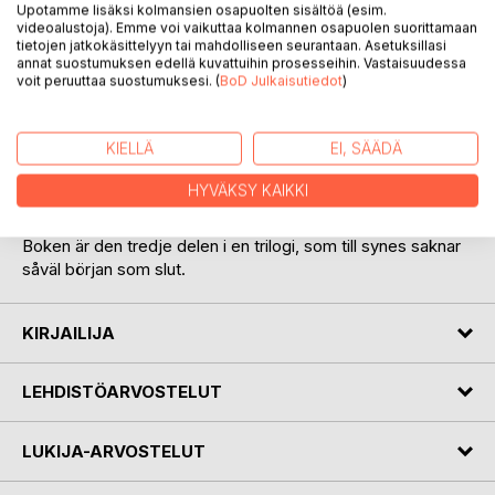
Upotamme lisäksi kolmansien osapuolten sisältöä (esim.
videoalustoja). Emme voi vaikuttaa kolmannen osapuolen suorittamaan
tietojen jatkokäsittelyyn tai mahdolliseen seurantaan. Asetuksillasi
annat suostumuksen edellä kuvattuihin prosesseihin. Vastaisuudessa
voit peruuttaa suostumuksesi. (
BoD Julkaisutiedot
)
KUVAUS
KIELLÄ
EI, SÄÄDÄ
"Tvångets rosor fria" är en bok som tar avstamp i det
HYVÄKSY KAIKKI
tidlösa och allmänmänskliga.
Boken är den tredje delen i en trilogi, som till synes saknar
såväl början som slut.
KIRJAILIJA
LEHDISTÖARVOSTELUT
LUKIJA-ARVOSTELUT