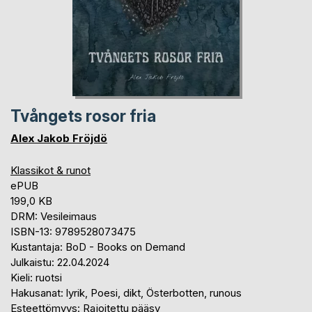
Tvångets rosor fria
Alex Jakob Fröjdö
Klassikot & runot
ePUB
199,0 KB
DRM: Vesileimaus
ISBN-13: 9789528073475
Kustantaja: BoD - Books on Demand
Julkaistu: 22.04.2024
Kieli: ruotsi
Hakusanat: lyrik, Poesi, dikt, Österbotten, runous
Esteettömyys: Rajoitettu pääsy