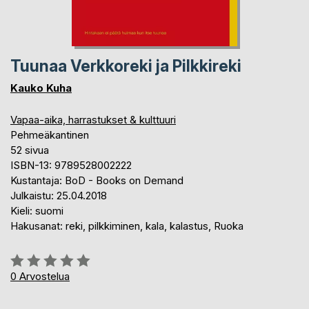
Tuunaa Verkkoreki ja Pilkkireki
Kauko Kuha
Vapaa-aika, harrastukset & kulttuuri
Pehmeäkantinen
52 sivua
ISBN-13: 9789528002222
Kustantaja: BoD - Books on Demand
Julkaistu: 25.04.2018
Kieli: suomi
Hakusanat: reki, pilkkiminen, kala, kalastus, Ruoka
Arvostelu::
0%
0
Arvostelua