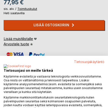
77,95 €
sis. alv. /
Toimituskulut
Heti saatavilla
LISÄÄ OSTOSKORIIN
Lisää muistilistalle
Arvostele tuote
Tietosuojakäytäntö
Tietosuojasi on meille tärkeä
Käytämme evästeitä ja vastaavia teknologioita verkkosivustollamme.
Osa niistä on välttämättömiä ja teknisesti tarpeellisia. Lisäksi
KUVAUS
käytämme analyysimenetelmiä (esim. evästeitä tai sormenjälkiä sekä
palvelinpuolen seurantaa) mitataksemme, kuinka usein sivustollamme
vieraillaan ja kuinka sitä käytetään.
Kirjassa kerrotaan kuvin ja sanoin siitä miten voit tuunata
Käytämme markkinointitarkoituksiin seurantateknologioita kuten
itsellesi pilkkireen sekä reen talviverkkopyytäjän tarpeisiin.
palvelinpuolen seurantaa sekä kolmansien osapuolien palveluita,
Molemmissa kulkee kaikki tarvittava mukana. Yhteensä 52
joiden kautta voidaan käyttää laiteriippuvaisia evästeitä, sormenjälkiä,