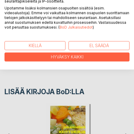
seurantapikseleitä ja IP-osoitteita.
sivua, sisältäen 80 värikuvaa. Ktso www.kaukokuha.fi
Upotamme lisäksi kolmansien osapuolten sisältöä (esim.
videoalustoja). Emme voi vaikuttaa kolmannen osapuolen suorittamaan
tietojen jatkokäsittelyyn tai mahdolliseen seurantaan. Asetuksillasi
KIRJAILIJA
annat suostumuksen edellä kuvattuihin prosesseihin. Vastaisuudessa
voit peruuttaa suostumuksesi. (
BoD Julkaisutiedot
)
LEHDISTÖARVOSTELUT
KIELLÄ
EI, SÄÄDÄ
LUKIJA-ARVOSTELUT
HYVÄKSY KAIKKI
LISÄÄ KIRJOJA B
o
D:LLA