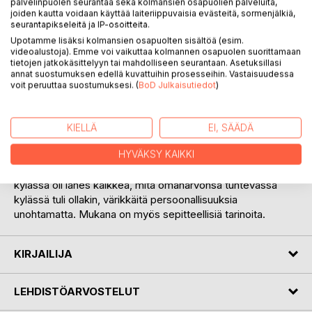
palvelinpuolen seurantaa sekä kolmansien osapuolien palveluita,
joiden kautta voidaan käyttää laiteriippuvaisia evästeitä, sormenjälkiä,
seurantapikseleitä ja IP-osoitteita.
Upotamme lisäksi kolmansien osapuolten sisältöä (esim.
videoalustoja). Emme voi vaikuttaa kolmannen osapuolen suorittamaan
tietojen jatkokäsittelyyn tai mahdolliseen seurantaan. Asetuksillasi
annat suostumuksen edellä kuvattuihin prosesseihin. Vastaisuudessa
voit peruuttaa suostumuksesi. (
BoD Julkaisutiedot
)
KUVAUS
Lapsuuden kylä pienessä Sydän-Hämäläisessä pitäjässä ja
KIELLÄ
EI, SÄÄDÄ
sen suuressa kylässä tuo kiinnostavasti esille nuoren pojan
HYVÄKSY KAIKKI
kasvuympäristön. Samalla se on aikalaiskuvaus 1950-60
lukujen vireän kylän elämästä. Pälkäneen pitäjän Onkkaalan
kylässä oli lähes kaikkea, mitä omanarvonsa tuntevassa
kylässä tuli ollakin, värikkäitä persoonallisuuksia
unohtamatta. Mukana on myös sepitteellisiä tarinoita.
KIRJAILIJA
LEHDISTÖARVOSTELUT