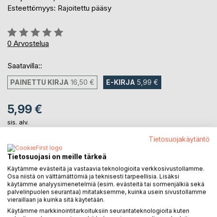
Esteettömyys: Rajoitettu pääsy
Arvostelu::
0%
0
Arvostelua
Saatavilla::
PAINETTU KIRJA
16,50 €
E-KIRJA
5,99 €
5,99 €
sis. alv.
Heti ladattavissa
Tietosuojakäytäntö
Tietosuojasi on meille tärkeä
LISÄÄ OSTOSKORIIN
Käytämme evästeitä ja vastaavia teknologioita verkkosivustollamme.
Osa niistä on välttämättömiä ja teknisesti tarpeellisia. Lisäksi
käytämme analyysimenetelmiä (esim. evästeitä tai sormenjälkiä sekä
Lisää muistilistalle
palvelinpuolen seurantaa) mitataksemme, kuinka usein sivustollamme
vieraillaan ja kuinka sitä käytetään.
Arvostele tuote
Käytämme markkinointitarkoituksiin seurantateknologioita kuten