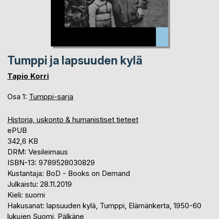
Tumppi ja lapsuuden kylä
Tapio Korri
Osa 1:
Tumppi-sarja
Historia, uskonto & humanistiset tieteet
ePUB
342,6 KB
DRM: Vesileimaus
ISBN-13: 9789528030829
Kustantaja: BoD - Books on Demand
Julkaistu: 28.11.2019
Kieli: suomi
Hakusanat: lapsuuden kylä, Tumppi, Elämänkerta, 1950-60
lukujen Suomi, Pälkäne