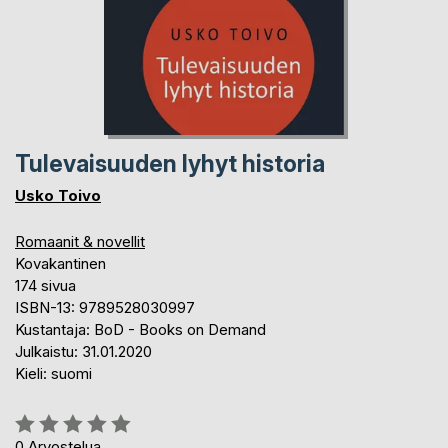
Tulevaisuuden lyhyt historia
Usko Toivo
Romaanit & novellit
Kovakantinen
174 sivua
ISBN-13: 9789528030997
Kustantaja: BoD - Books on Demand
Julkaistu: 31.01.2020
Kieli: suomi
Arvostelu::
0%
0
Arvostelua