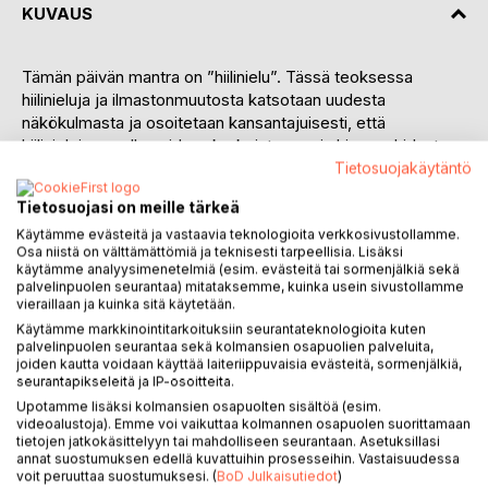
KUVAUS
Tämän päivän mantra on ”hiilinielu”. Tässä teoksessa
hiilinieluja ja ilmastonmuutosta katsotaan uudesta
näkökulmasta ja osoitetaan kansantajuisesti, että
hiilinielujen avulla voidaan korkeintaan vain hieman hidastaa
maapallon lämpenemistä. Fossiilisista polttoaineista
Tietosuojakäytäntö
luopuminen maailmanlaajuisesti pysäyttäisi
Tietosuojasi on meille tärkeä
hiilidioksidipitoisuuden kasvun ilmakehässä, mutta
Käytämme evästeitä ja vastaavia teknologioita verkkosivustollamme.
globaalissa maailmassa poliitikot eivät pysty tekemään
Osa niistä on välttämättömiä ja teknisesti tarpeellisia. Lisäksi
tarvittavia päätöksiä. Poliitikoille mahdottomaksi asian tekee
käytämme analyysimenetelmiä (esim. evästeitä tai sormenjälkiä sekä
se, että luonto on vuosimiljoonien kuluessa jalostanut
palvelinpuolen seurantaa) mitataksemme, kuinka usein sivustollamme
fossiilisen hiilen energialähteenä niin pitkälle, että sen
vieraillaan ja kuinka sitä käytetään.
hintalaatusuhde on vapaan markkinatalouden vallitessa
Käytämme markkinointitarkoituksiin seurantateknologioita kuten
palvelinpuolen seurantaa sekä kolmansien osapuolien palveluita,
ylivoimainen.
joiden kautta voidaan käyttää laiteriippuvaisia evästeitä, sormenjälkiä,
seurantapikseleitä ja IP-osoitteita.
Ilmastonmuutos riistäytyy käsistä. Syntyy maailmanlaajuinen
Upotamme lisäksi kolmansien osapuolten sisältöä (esim.
kaaos, ja sen syövereissä vanhat valtarakenteet murtuvat.
videoalustoja). Emme voi vaikuttaa kolmannen osapuolen suorittamaan
Läntisessä maailmassa kaaoksen keskellä vallan anastaa
tietojen jatkokäsittelyyn tai mahdolliseen seurantaan. Asetuksillasi
annat suostumuksen edellä kuvattuihin prosesseihin. Vastaisuudessa
ideologia, jolla on selkeä visio tulevaisuudesta.
voit peruuttaa suostumuksesi. (
BoD Julkaisutiedot
)