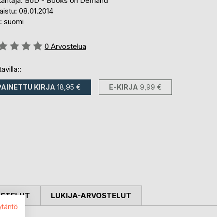
tantaja: BoD - Books on Demand
aistu: 08.01.2014
i: suomi
stelu::
0
Arvostelua
avilla::
PAINETTU KIRJA
18,95 €
E-KIRJA
9,99 €
OSTELUT
LUKIJA-ARVOSTELUT
ytäntö