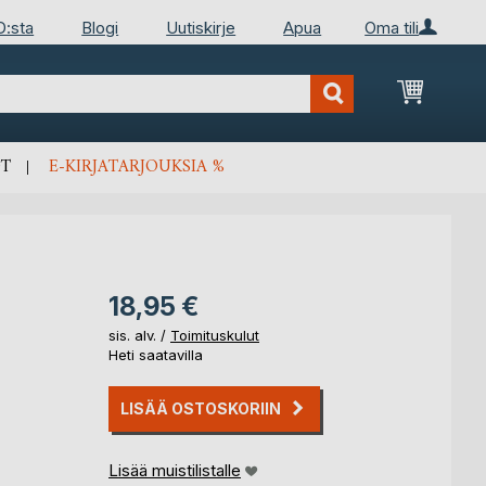
D:sta
Blogi
Uutiskirje
Apua
Oma tili
Ostosko
T
E-KIRJATARJOUKSIA %
18,95 €
sis. alv. /
Toimituskulut
Heti saatavilla
LISÄÄ OSTOSKORIIN
Lisää muistilistalle