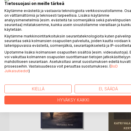
Tremennen naiset on satumainen fantasiakertomus,
Tietosuojasi on meille tärkeä
lukukokemus ravistelee lukijaa halki harmaan houre
Käytämme evästeitä ja vastaavia teknologioita verkkosivustollamme. Osa 
on välttämättömiä ja teknisesti tarpeellisia. Lisäksi käytämme
analyysimenetelmiä (esim. evästeitä tai sormenjälkiä sekä palvelinpuolen
Yksi Tremennen naisten kantavia teemoja on ulkopu
seurantaa) mitataksemme, kuinka usein sivustollamme vieraillaan ja kuinka
itsensä?
käytetään.
Käytämme markkinointitarkoituksiin seurantateknologioita kuten palvelin
seurantaa sekä kolmansien osapuolien palveluita, joiden kautta voidaan k
laiteriippuvaisia evästeitä, sormenjälkiä, seurantapikseleitä ja IP-osoitteita
LISÄÄ KIRJOJA B
o
D:L
Upotamme lisäksi kolmansien osapuolten sisältöä (esim. videoalustoja)
voi vaikuttaa kolmannen osapuolen suorittamaan tietojen jatkokäsittelyyn 
mahdolliseen seurantaan. Asetuksillasi annat suostumuksen edellä kuvatt
prosesseihin. Vastaisuudessa voit peruuttaa suostumuksesi. (
BoD
Julkaisutiedot
)
KIELLÄ
EI, SÄÄDÄ
HYVÄKSY KAIKKI