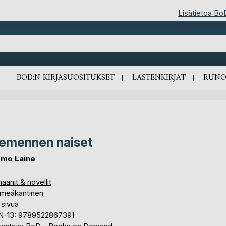
Lisätietoa Bo
BOD:N KIRJASUOSITUKSET
LASTENKIRJAT
RUNO
emennen naiset
mo Laine
anit & novellit
meäkantinen
 sivua
N-13: 9789522867391