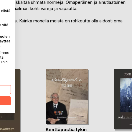
 joka uskaltaa uhmata normeja. Omaperäinen ja ainutlaatuinen
isen maailman kohti värejä ja vapautta.
niistä
olisuus. Kuinka monella meistä on rohkeutta olla aidosti oma
 sitä
puolen
äyttää
.
LA
. Emme
tai
uihin
Kenttäpostia tykin