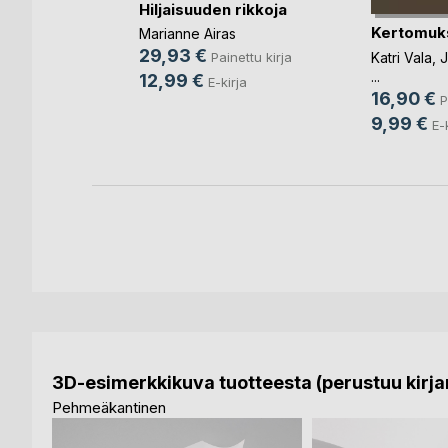
Hiljaisuuden rikkoja
Kertomuk
iteet,
Marianne Airas
jo
29,93 €
Katri Vala
,
J
Painettu kirja
...
12,99 €
E-kirja
16,90 €
P
ettu kirja
9,99 €
E-
3D-esimerkkikuva tuotteesta (perustuu kirjan
Pehmeäkantinen