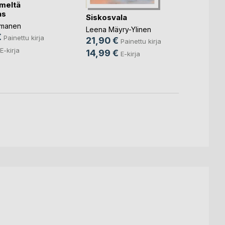
imeltä
as
Siskosvala
Junal
Zedon
omanen
Leena Mäyry-Ylinen
1976
€
Painettu kirja
21,90 €
Reino 
Painettu kirja
18,9
E-kirja
14,99 €
E-kirja
9,99