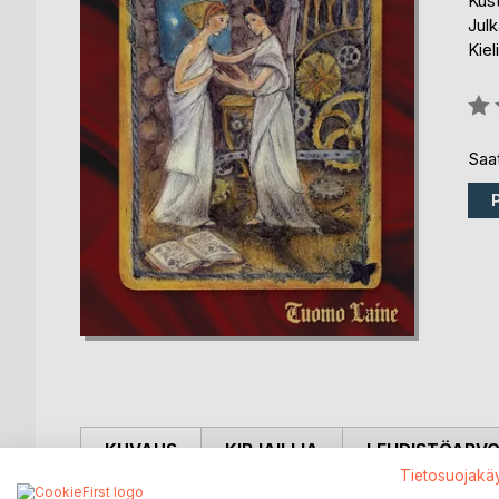
Kus
Julk
Kiel
Arvo
0%
Saat
KUVAUS
KIRJAILIJA
LEHDISTÖARV
Tietosuojakä