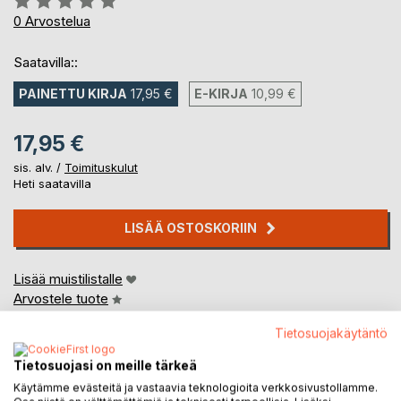
0%
0
Arvostelua
Saatavilla::
PAINETTU KIRJA
17,95 €
E-KIRJA
10,99 €
17,95 €
sis. alv. /
Toimituskulut
Heti saatavilla
LISÄÄ OSTOSKORIIN
Lisää muistilistalle
Arvostele tuote
Tietosuojakäytäntö
Tietosuojasi on meille tärkeä
Käytämme evästeitä ja vastaavia teknologioita verkkosivustollamme.