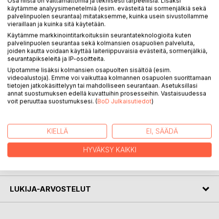
Osa niistä on välttämättömiä ja teknisesti tarpeellisia. Lisäksi
käytämme analyysimenetelmiä (esim. evästeitä tai sormenjälkiä sekä
palvelinpuolen seurantaa) mitataksemme, kuinka usein sivustollamme
KUVAUS
vieraillaan ja kuinka sitä käytetään.
Käytämme markkinointitarkoituksiin seurantateknologioita kuten
palvelinpuolen seurantaa sekä kolmansien osapuolien palveluita,
The introduction includes three travel journals about train
joiden kautta voidaan käyttää laiteriippuvaisia evästeitä, sormenjälkiä,
trips in Europe. The travel story interlocks with historical
seurantapikseleitä ja IP-osoitteita.
descriptions and social philosophy considerations. The
Upotamme lisäksi kolmansien osapuolten sisältöä (esim.
traveller walks around Buenos Aires, drinks kava on the Fiji
videoalustoja). Emme voi vaikuttaa kolmannen osapuolen suorittamaan
tietojen jatkokäsittelyyn tai mahdolliseen seurantaan. Asetuksillasi
Islands, recollects journeys to the Pacific and enjoys local
annat suostumuksen edellä kuvattuihin prosesseihin. Vastaisuudessa
food in Singapore while thinking about societies'
voit peruuttaa suostumuksesi. (
BoD Julkaisutiedot
)
development.
KIELLÄ
EI, SÄÄDÄ
KIRJAILIJA
HYVÄKSY KAIKKI
LEHDISTÖARVOSTELUT
LUKIJA-ARVOSTELUT