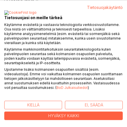
Tietosuojakäytäntö
Tietosuojasi on meille tärkeä
Käytämme evästeitä ja vastaavia teknologioita verkkosivustollamme.
Osa niistä on välttämättömiä ja teknisesti tarpeellisia. Lisäksi
käytämme analyysimenetelmiä (esim. evästeitä tai sormenjälkiä sekä
palvelinpuolen seurantaa) mitataksemme, kuinka usein sivustollamme
KUVAUS
vieraillaan ja kuinka sitä käytetään.
Käytämme markkinointitarkoituksiin seurantateknologioita kuten
palvelinpuolen seurantaa sekä kolmansien osapuolien palveluita,
Tämä kirja kertoo kovan elämäntarinan elämästä ennen ja
joiden kautta voidaan käyttää laiteriippuvaisia evästeitä, sormenjälkiä,
seurantapikseleitä ja IP-osoitteita.
nyt. Kirjan ensimmäinen osa: yhden suomalaisen naisen
Upotamme lisäksi kolmansien osapuolten sisältöä (esim.
elämäntarina on vain pintaraapaisu ja hiukan pintaa
videoalustoja). Emme voi vaikuttaa kolmannen osapuolen suorittamaan
syvemmälle menevä kertomus kirjailijan eri
tietojen jatkokäsittelyyn tai mahdolliseen seurantaan. Asetuksillasi
elämänvaiheista, koetuista asioista elämässä,
annat suostumuksen edellä kuvattuihin prosesseihin. Vastaisuudessa
voit peruuttaa suostumuksesi. (
BoD Julkaisutiedot
)
ihmissuhteista, rakkaudesta, uskosta, toivosta,
menetyksestä, petetyksi tulemisesta, yliluonnollisuudesta,
erilaisuudesta, ajatuksista, oivalluksista, näkemyksistä ja
KIELLÄ
EI, SÄÄDÄ
mielipiteistä.
HYVÄKSY KAIKKI
Kirjailija aloitti kirjan, koska hän halusi auttaa muita vastaavia
kokeneita, jotka ovat jääneet kiinni menneisyytensä