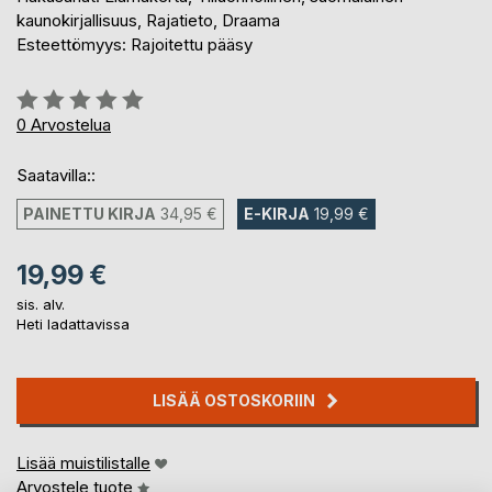
kaunokirjallisuus, Rajatieto, Draama
Esteettömyys: Rajoitettu pääsy
Arvostelu::
0%
0
Arvostelua
Saatavilla::
PAINETTU KIRJA
34,95 €
E-KIRJA
19,99 €
19,99 €
sis. alv.
Heti ladattavissa
LISÄÄ OSTOSKORIIN
Lisää muistilistalle
Arvostele tuote