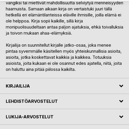
vangiksi tai miettivät mahdollisuutta selviytyä menneisyyden
haamuista. Samaan aikaan kirja on vertaistuki juuri tällä
hetkellä eri elämäntilanteissa eläville ihmisille, joilla elämä ei
ole helppoa. Kirja sopii kaikille, sillä kirja
monipuolisuudeltaan antaa paljon ajatuksia, ehkä toivalluksia
ja toivon mukaan ahaa-elämyksiä.
Kirjailija on suunnitellut kirjalle jatko-osaa, joka menee
pintaa syvemmälle käsitellen myös yhteiskunnallisia asioita,
asioita, jotka koskettavat kaikkia ja kaikkea. Totuuksia
asioista, joita kukaan ei ole osannut edes ajatella, niitä, joita
on haluttu aina pitää piilossa kaikilta.
KIRJAILIJA
LEHDISTÖARVOSTELUT
LUKIJA-ARVOSTELUT