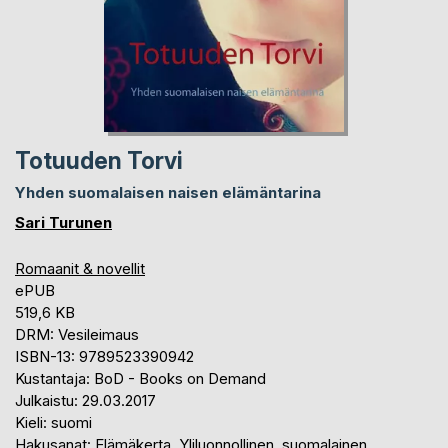
Totuuden Torvi
Yhden suomalaisen naisen elämäntarina
Sari Turunen
Romaanit & novellit
ePUB
519,6 KB
DRM: Vesileimaus
ISBN-13: 9789523390942
Kustantaja: BoD - Books on Demand
Julkaistu: 29.03.2017
Kieli: suomi
Hakusanat: Elämäkerta, Yliluonnollinen, suomalainen