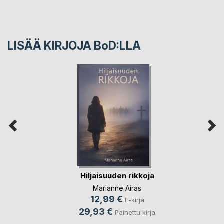
LISÄÄ KIRJOJA B
o
D:LLA
Hiljaisuuden rikkoja
Marianne Airas
12,99 €
E-kirja
29,93 €
Painettu kirja