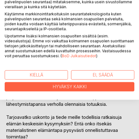
palvelinpuolen seurantaa) mitataksemme, kuinka usein sivustollamme
vieraillaan ja kuinka sitä käytetään.
Käytämme markkinointitarkoituksiin seurantateknologioita kuten
palvelinpuolen seurantaa sekä kolmansien osapuolien palveluita,
joiden kautta voidaan käyttää laiteriippuvaisia evästeitä, sormenjälkiä,
seurantapikseleitä ja IP-osoitteita.
Upotamme lisäksi kolmansien osapuolten sisältöä (esim.
videoalustoja). Emme voi vaikuttaa kolmannen osapuolen suorittamaan
tietojen jatkokäsittelyyn tai mahdolliseen seurantaan. Asetuksillasi
KUVAUS
annat suostumuksen edellä kuvattuihin prosesseihin. Vastaisuudessa
voit peruuttaa suostumuksesi. (
BoD Julkaisutiedot
)
Länsimaisessa maailmankuvassa ja elämäntavassa on
vakavia puutteita. Vakuuttavasta kuorestaan huolimatta ne
KIELLÄ
EI, SÄÄDÄ
eivät lisää onnellisuuttamme, vaan vähentävät sitä.
HYVÄKSY KAIKKI
Kulttuurimme keinotekoisesti opittu todellisuuskäsitys
paljastaa meille vain tietyn maailmanosan, peittäen
lähestymistapansa verholla olennaisia totuuksia.
Tarjoavatko uskonto ja tiede meille todellisia ratkaisuja
elämän keskeisiin kysymyksiin? Entä onko itsekäs
materialistinen elämäntapa pysyvästi onnellistuttavaa
toimintaa?