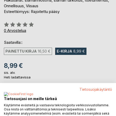
Hakusanat: Elämänfilosofia, Elämän tarkoitus, Itsetuntemus,
Onnellisuus, Viisaus
Esteettömyys: Rajoitettu pääsy
Arvostelu::
0%
0
Arvostelua
Saatavilla::
PAINETTU KIRJA
16,50 €
E-KIRJA
8,99 €
8,99 €
sis. alv.
Heti ladattavissa
Tietosuojakäytäntö
LISÄÄ OSTOSKORIIN
Tietosuojasi on meille tärkeä
Käytämme evästeitä ja vastaavia teknologioita verkkosivustollamme.
Osa niistä on välttämättömiä ja teknisesti tarpeellisia. Lisäksi
Lisää muistilistalle
käytämme analyysimenetelmiä (esim. evästeitä tai sormenjälkiä sekä
Arvostele tuote