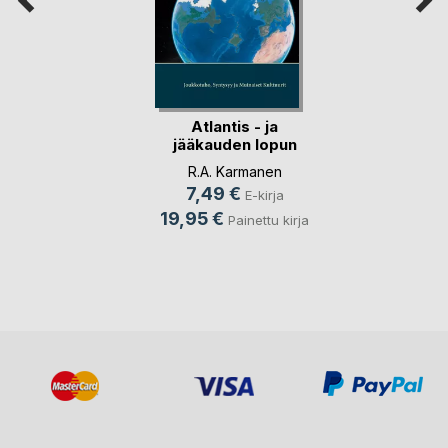
Atlantis - ja
jääkauden lopun
kata(...)
R.A. Karmanen
7,49 €
E-kirja
19,95 €
Painettu kirja