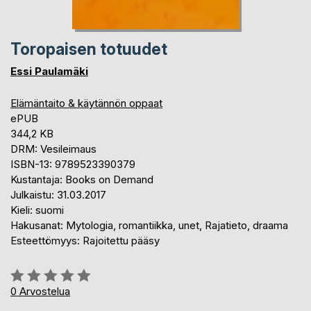
Toropaisen totuudet
Essi Paulamäki
Elämäntaito & käytännön oppaat
ePUB
344,2 KB
DRM: Vesileimaus
ISBN-13: 9789523390379
Kustantaja: Books on Demand
Julkaistu: 31.03.2017
Kieli: suomi
Hakusanat: Mytologia, romantiikka, unet, Rajatieto, draama
Esteettömyys: Rajoitettu pääsy
Arvostelu::
0%
0
Arvostelua