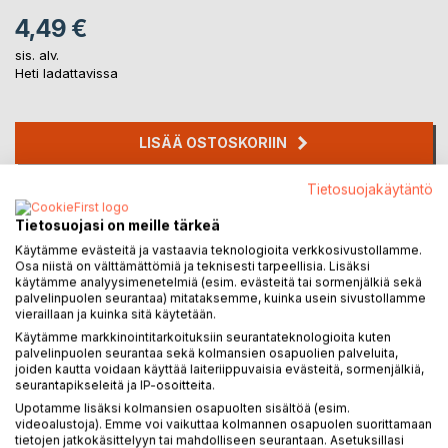
4,49 €
sis. alv.
Heti ladattavissa
LISÄÄ OSTOSKORIIN
Tietosuojakäytäntö
Lisää muistilistalle
Arvostele tuote
Tietosuojasi on meille tärkeä
Käytämme evästeitä ja vastaavia teknologioita verkkosivustollamme.
Osa niistä on välttämättömiä ja teknisesti tarpeellisia. Lisäksi
käytämme analyysimenetelmiä (esim. evästeitä tai sormenjälkiä sekä
palvelinpuolen seurantaa) mitataksemme, kuinka usein sivustollamme
vieraillaan ja kuinka sitä käytetään.
Käytämme markkinointitarkoituksiin seurantateknologioita kuten
palvelinpuolen seurantaa sekä kolmansien osapuolien palveluita,
joiden kautta voidaan käyttää laiteriippuvaisia evästeitä, sormenjälkiä,
KUVAUS
seurantapikseleitä ja IP-osoitteita.
Upotamme lisäksi kolmansien osapuolten sisältöä (esim.
videoalustoja). Emme voi vaikuttaa kolmannen osapuolen suorittamaan
Rakkaus naimisissa olevaan mieheen on ollut kuuma peruna
tietojen jatkokäsittelyyn tai mahdolliseen seurantaan. Asetuksillasi