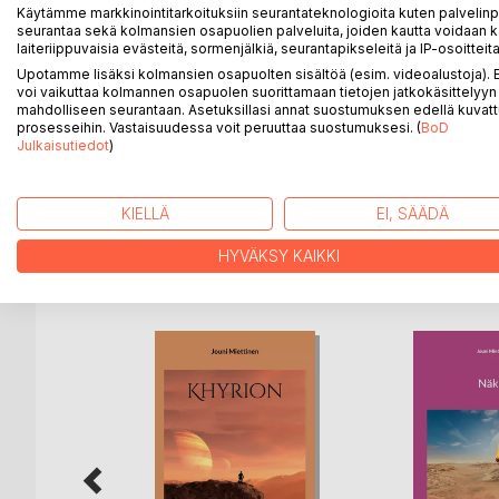
Kolmaz Ebrentis on tavallinen poika, harmaata mass
Käytämme markkinointitarkoituksiin seurantateknologioita kuten palvelin
haluaisi olla enemmän. Kerran ollessaan kotikaupun
seurantaa sekä kolmansien osapuolien palveluita, joiden kautta voidaan k
laiteriippuvaisia evästeitä, sormenjälkiä, seurantapikseleitä ja IP-osoitteita
joka pyytää poikaa tulemaan raunioituneeseen palat
Upotamme lisäksi kolmansien osapuolten sisältöä (esim. videoalustoja)
jossa hän kohtaa palatsin voiman, entiteetin, jok
voi vaikuttaa kolmannen osapuolen suorittamaan tietojen jatkokäsittelyyn 
Voima lupaa Kolmazille, että se auttaa poikaa saav
mahdolliseen seurantaan. Asetuksillasi annat suostumuksen edellä kuvatt
välikätenä aaveen suunnittelemassa kostossa. Lop
prosesseihin. Vastaisuudessa voit peruuttaa suostumuksesi. (
BoD
Julkaisutiedot
)
sopimukseen on astunut, sillä se on vaarassa uhat
minkälaista tuhoa hän on sysäämässä yhteiskunnan 
KIELLÄ
EI, SÄÄDÄ
HYVÄKSY KAIKKI
LISÄÄ KIRJOJA B
o
D:L