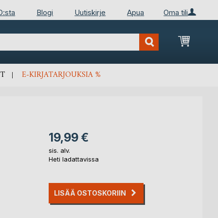
D:sta
Blogi
Uutiskirje
Apua
Oma tili
Ostosko
T
E-KIRJATARJOUKSIA %
19,99 €
sis. alv.
Heti ladattavissa
LISÄÄ OSTOSKORIIN