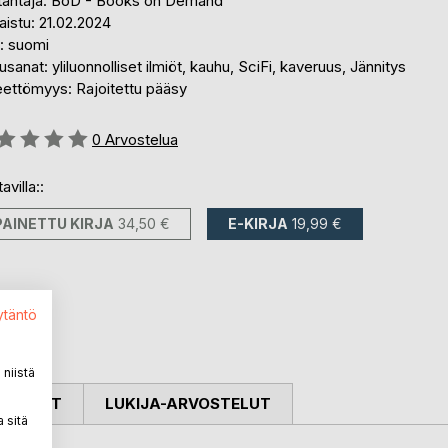
tantaja: BoD - Books on Demand
aistu: 21.02.2024
i: suomi
sanat: yliluonnolliset ilmiöt, kauhu, SciFi, kaveruus, Jännitys
eettömyys: Rajoitettu pääsy
stelu::
0
Arvostelua
avilla::
PAINETTU KIRJA
34,50 €
E-KIRJA
19,99 €
ytäntö
niistä
OSTELUT
LUKIJA-ARVOSTELUT
 sitä