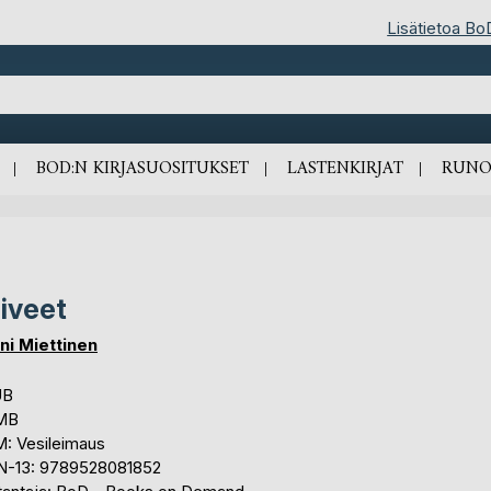
Lisätietoa Bo
BOD:N KIRJASUOSITUKSET
LASTENKIRJAT
RUNO
iveet
ni Miettinen
UB
 MB
: Vesileimaus
N-13: 9789528081852