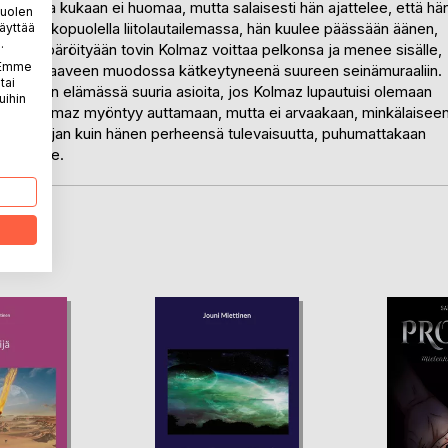
aa, jota kukaan ei huomaa, mutta salaisesti hän ajattelee, että hä
puolen
kinsa ulkopuolella liitolautailemassa, hän kuulee päässään äänen,
äyttää
.
siin. Epäröityään tovin Kolmaz voittaa pelkonsa ja menee sisälle,
. Emme
a asustaa aaveen muodossa kätkeytyneenä suureen seinämuraaliin.
tai
uttamaan elämässä suuria asioita, jos Kolmaz lupautuisi olemaan
uihin
ulta Kolmaz myöntyy auttamaan, mutta ei arvaakaan, minkälaisee
a niin pojan kuin hänen perheensä tulevaisuutta, puhumattakaan
harteille.
LA