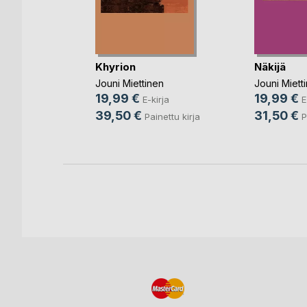
Khyrion
Näkijä
a
Jouni Miettinen
Jouni Miett
19,99 €
19,99 €
nettu kirja
E-kirja
E
39,50 €
31,50 €
Painettu kirja
P