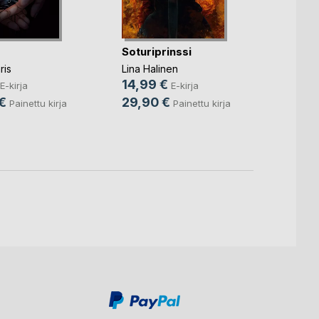
Soturiprinssi
Bird F
ris
Lina Halinen
Space
14,99 €
E-kirja
E-kirja
Juhan
€
29,90 €
Painettu kirja
Painettu kirja
4,99
13,9