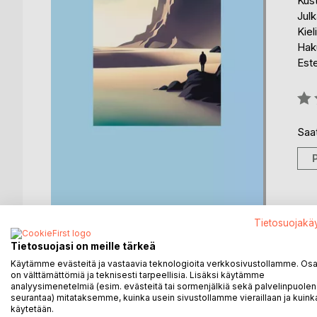
Kus
Julk
Kiel
Haku
Est
Arvo
0%
Saat
Tietosuojakä
Tietosuojasi on meille tärkeä
Käytämme evästeitä ja vastaavia teknologioita verkkosivustollamme. Osa 
on välttämättömiä ja teknisesti tarpeellisia. Lisäksi käytämme
KUVAUS
KIRJAILIJA
LEHDISTÖARV
analyysimenetelmiä (esim. evästeitä tai sormenjälkiä sekä palvelinpuolen
seurantaa) mitataksemme, kuinka usein sivustollamme vieraillaan ja kuinka
käytetään.