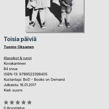
Toisia päiviä
Tuomo Oksanen
Klassikot & runot
Kovakantinen
84 sivua
ISBN-13: 9789523398405
Kustantaja: BoD - Books on Demand
Julkaistu: 16.01.2017
Kieli: suomi
Arvostelu::
0%
0
Arvostelua