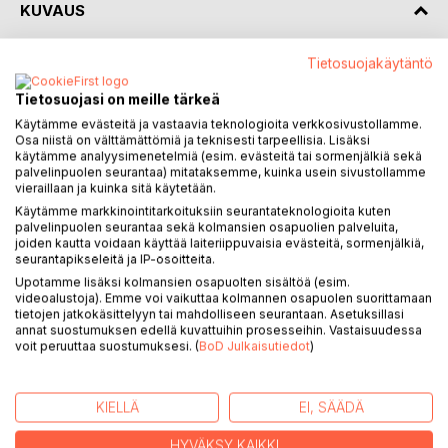
KUVAUS
Tietosuojakäytäntö
”Toisia päiviä” on valmisteilla olevan runotrilogian toinen
osa, samalla kuitenkin täysin itsenäinen teos. Ensimmäinen
Tietosuojasi on meille tärkeä
osa ”Mistä tiesit tänne tulla” ilmestyi keväällä 2016. Tuomo
Käytämme evästeitä ja vastaavia teknologioita verkkosivustollamme.
Oksanen (s.1961) asuu Hyvinkään Kaukasissa.
Osa niistä on välttämättömiä ja teknisesti tarpeellisia. Lisäksi
käytämme analyysimenetelmiä (esim. evästeitä tai sormenjälkiä sekä
palvelinpuolen seurantaa) mitataksemme, kuinka usein sivustollamme
vieraillaan ja kuinka sitä käytetään.
Käytämme markkinointitarkoituksiin seurantateknologioita kuten
palvelinpuolen seurantaa sekä kolmansien osapuolien palveluita,
Tuli toisia päiviä.
joiden kautta voidaan käyttää laiteriippuvaisia evästeitä, sormenjälkiä,
Kenkiemme pohjat ohentuivat
seurantapikseleitä ja IP-osoitteita.
ohentumistaan,
Upotamme lisäksi kolmansien osapuolten sisältöä (esim.
kunnes jommalla kummalla
videoalustoja). Emme voi vaikuttaa kolmannen osapuolen suorittamaan
tietojen jatkokäsittelyyn tai mahdolliseen seurantaan. Asetuksillasi
kengän pohjassa reikä,
annat suostumuksen edellä kuvattuihin prosesseihin. Vastaisuudessa
jonka läpi näki nuoruuteen,
voit peruuttaa suostumuksesi. (
BoD Julkaisutiedot
)
keski-ikään,
pidemmällekin,
jos uskalsi katsoa.
KIELLÄ
EI, SÄÄDÄ
HYVÄKSY KAIKKI