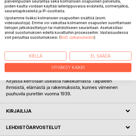
palvelinpuolen seurantaa sekä kolmansien osapuolien palveluita,
joiden kautta voidaan käyttää laiteriippuvaisia evästeitä, sormenjälkiä,
seurantapikseleitä ja IP-osoitteita.
Upotamme lisäksi kolmansien osapuolten sisältöä (esim.
videoalustoja). Emme voi vaikuttaa kolmannen osapuolen suorittamaan
KUVAUS
tietojen jatkokäsittelyyn tai mahdolliseen seurantaan. Asetuksillasi
annat suostumuksen edellä kuvattuihin prosesseihin. Vastaisuudessa
voit peruuttaa suostumuksesi. (
BoD Julkaisutiedot
)
Taipale oli yksi Töölöön 1840-luvun alussa kaavoitettu
Helsingin kaupungin vuokra-alue, josta kasvoi 1870-luvulta
lähtien työväestön asuinalue. Taipaleesta tuli myös
KIELLÄ
EI, SÄÄDÄ
tehdasalue, kun sinne vuonna 1882 siirtyi portteripanimo,
HYVÄKSY KAIKKI
jonka rakennuksesta tuli myöhemmin muun muassa
karamellitehdas.
Kirjassa kerrotaan useasta näkökulmasta Taipaleen
ihmisistä, elämästä ja rakennuksista, kunnes viimeinen
puuhuvila purettiin vuonna 1939.
KIRJAILIJA
LEHDISTÖARVOSTELUT