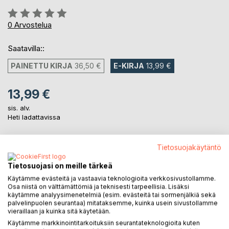
Arvostelu::
0%
0
Arvostelua
Saatavilla::
PAINETTU KIRJA
36,50 €
E-KIRJA
13,99 €
13,99 €
sis. alv.
Heti ladattavissa
Tietosuojakäytäntö
LISÄÄ OSTOSKORIIN
Tietosuojasi on meille tärkeä
Käytämme evästeitä ja vastaavia teknologioita verkkosivustollamme.
Lisää muistilistalle
Osa niistä on välttämättömiä ja teknisesti tarpeellisia. Lisäksi
Arvostele tuote
käytämme analyysimenetelmiä (esim. evästeitä tai sormenjälkiä sekä
palvelinpuolen seurantaa) mitataksemme, kuinka usein sivustollamme
vieraillaan ja kuinka sitä käytetään.
Käytämme markkinointitarkoituksiin seurantateknologioita kuten