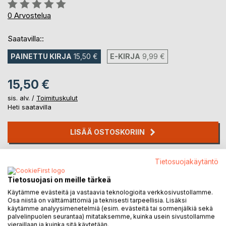
Arvostelu::
0%
0
Arvostelua
Saatavilla::
PAINETTU KIRJA
15,50 €
E-KIRJA
9,99 €
15,50 €
sis. alv. /
Toimituskulut
Heti saatavilla
LISÄÄ OSTOSKORIIN
Lisää muistilistalle
Tietosuojakäytäntö
Arvostele tuote
Tietosuojasi on meille tärkeä
Käytämme evästeitä ja vastaavia teknologioita verkkosivustollamme.
Osa niistä on välttämättömiä ja teknisesti tarpeellisia. Lisäksi
käytämme analyysimenetelmiä (esim. evästeitä tai sormenjälkiä sekä
palvelinpuolen seurantaa) mitataksemme, kuinka usein sivustollamme
vieraillaan ja kuinka sitä käytetään.