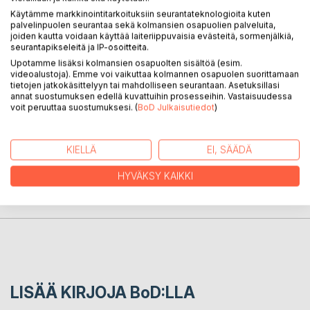
Käytämme markkinointitarkoituksiin seurantateknologioita kuten
palvelinpuolen seurantaa sekä kolmansien osapuolien palveluita,
KUVAUS
joiden kautta voidaan käyttää laiteriippuvaisia evästeitä, sormenjälkiä,
seurantapikseleitä ja IP-osoitteita.
Upotamme lisäksi kolmansien osapuolten sisältöä (esim.
Eight stories filled with mysteries, darkness, gore, lustful
videoalustoja). Emme voi vaikuttaa kolmannen osapuolen suorittamaan
desires, terror, disturbing visions and creepy creatures.
tietojen jatkokäsittelyyn tai mahdolliseen seurantaan. Asetuksillasi
annat suostumuksen edellä kuvattuihin prosesseihin. Vastaisuudessa
voit peruuttaa suostumuksesi. (
BoD Julkaisutiedot
)
KIRJAILIJA
KIELLÄ
EI, SÄÄDÄ
LEHDISTÖARVOSTELUT
HYVÄKSY KAIKKI
LUKIJA-ARVOSTELUT
LISÄÄ KIRJOJA B
o
D:LLA