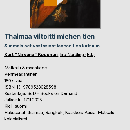
Thaimaa viitoitti miehen tien
Suomalaiset vastasivat lavean tien kutsuun
Kurt "Nirvana" Koponen
,
Iiro Nordling (Ed.)
Matkailu & maantiede
Pehmeäkantinen
180 sivua
ISBN-13: 9789528028598
Kustantaja: BoD - Books on Demand
Julkaistu: 17.11.2025
Kieli: suomi
Hakusanat: thaimaa, Bangkok, Kaakkois-Aasia, Matkailu,
kolonialismi