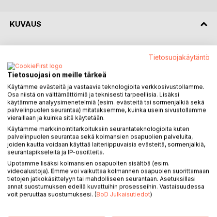
KUVAUS
Kolonialismin moraalista turistien moraaliin
Tietosuojakäytäntö
Thaimaan miehisyys on ollut jatkuvassa hankauksessa
Tietosuojasi on meille tärkeä
ensin kolonialistisen paineen kanssa ja toisaalta Euroopasta
Käytämme evästeitä ja vastaavia teknologioita verkkosivustollamme.
tulleiden vaikutusten kautta. Viimeisempänä on ollut
Osa niistä on välttämättömiä ja teknisesti tarpeellisia. Lisäksi
kosketus turisteihin.
käytämme analyysimenetelmiä (esim. evästeitä tai sormenjälkiä sekä
palvelinpuolen seurantaa) mitataksemme, kuinka usein sivustollamme
Maahan tuli englantilaisen koulutuksen (Eton, Oxford)
vieraillaan ja kuinka sitä käytetään.
saanut kuningas, joka alkoi muovata thaimaalaisia
Käytämme markkinointitarkoituksiin seurantateknologioita kuten
maskuliinisempaan suuntaan. Esikuvana oli brittien
palvelinpuolen seurantaa sekä kolmansien osapuolien palveluita,
poikakoulut ja niiden tuottamat lojaalisuudet. Thaimaan oli
joiden kautta voidaan käyttää laiteriippuvaisia evästeitä, sormenjälkiä,
seurantapikseleitä ja IP-osoitteita.
sitä kautta mahdollista päästä eroon sukulaisten
suosimiseen perustuvasta mallista ja perustaa
Upotamme lisäksi kolmansien osapuolten sisältöä (esim.
videoalustoja). Emme voi vaikuttaa kolmannen osapuolen suorittamaan
kansallisvaltio, jonka ihanteena oli veljellinen ajattelu maan
tietojen jatkokäsittelyyn tai mahdolliseen seurantaan. Asetuksillasi
eliitin piirissä. Kuningas Vajiravudh ei koskaan mennyt
annat suostumuksen edellä kuvattuihin prosesseihin. Vastaisuudessa
naimisiin. Hän ympäröi itsensä miehillä. Kirja peilaa sitä,
voit peruuttaa suostumuksesi. (
BoD Julkaisutiedot
)
kuinka länsimaiset aatteet vaikuttivat Thaimaan
mieskuvassa.