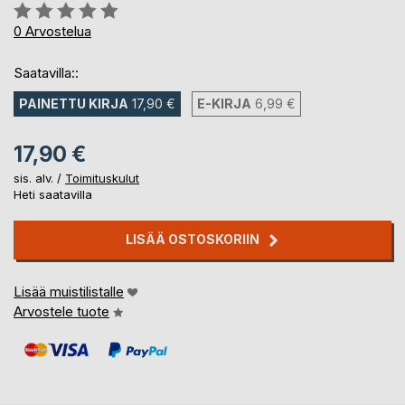
Arvostelu::
0%
0
Arvostelua
Saatavilla::
PAINETTU KIRJA
17,90 €
E-KIRJA
6,99 €
17,90 €
sis. alv. /
Toimituskulut
Heti saatavilla
LISÄÄ OSTOSKORIIN
Lisää muistilistalle
Arvostele tuote