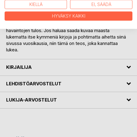
KIELLÄ
EI, SÄÄDÄ
Kun sitten länsimaalaisia sateenkaarimiehiä alkoi tulla
maahan miesten perässä, turistiministeri totesi 1980-luvun
HYVÄKSY KAIKKI
alussa: jos sellaiselle on kysyntää...
Kurt Koposen kirja on lähes 40 vuoden ajalta kertyneiden
havaintojen tulos. Jos haluaa saada kuvaa maasta
lukematta itse kymmeniä kirjoja ja pohtimatta aihetta siinä
sivussa vuosikausia, niin tämä on teos, joka kannattaa
lukea.
KIRJAILIJA
LEHDISTÖARVOSTELUT
LUKIJA-ARVOSTELUT