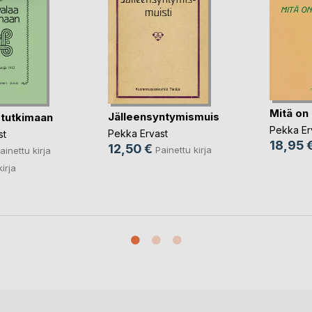
Mitä on
Jälleensyntymismuisti
 tutkimaan
Pekka Er
Pekka Ervast
st
18,95 
12,50 €
Painettu kirja
ainettu kirja
kirja