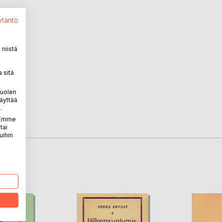
ytäntö
niistä
 sitä
puolen
äyttää
.
. Emme
tai
uihin
LA