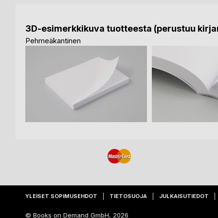
3D-esimerkkikuva tuotteesta (perustuu kirjan
Pehmeäkantinen
YLEISET SOPIMUSEHDOT
TIETOSUOJA
JULKAISUTIEDOT
© Books on Demand GmbH, 2026