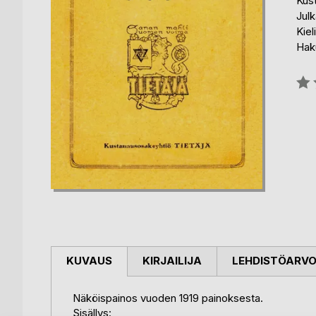
Kust
Julk
Kiel
Hak
Arvo
0%
KUVAUS
KIRJAILIJA
LEHDISTÖARV
Näköispainos vuoden 1919 painoksesta.
Sisällys: