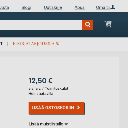
D:sta
Blogi
Uutiskirje
Apua
Oma tili
Ostosko
T
E-KIRJATARJOUKSIA %
12,50 €
sis. alv. /
Toimituskulut
Heti saatavilla
LISÄÄ OSTOSKORIIN
Lisää muistilistalle