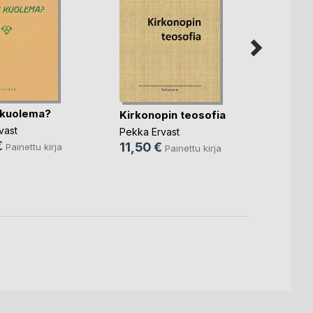
 kuolema?
Mitä 
Kirkonopin teosofia
vast
Pekka 
Pekka Ervast
€
8,50
11,50 €
Painettu kirja
Painettu kirja
4,49