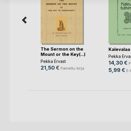
The Sermon on the
Kalevalaa
ia
Mount or the Key(...)
Pekka Erva
Pekka Ervast
14,30 €
P
ettu kirja
21,50 €
Painettu kirja
5,99 €
E-