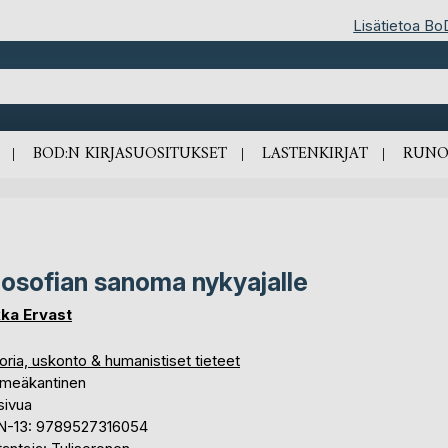
Lisätietoa Bo
BOD:N KIRJASUOSITUKSET
LASTENKIRJAT
RUNO
osofian sanoma nykyajalle
ka Ervast
oria, uskonto & humanistiset tieteet
meäkantinen
sivua
N-13: 9789527316054