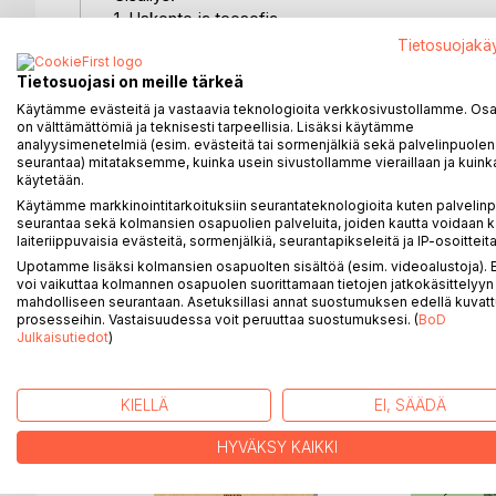
1. Uskonto ja teosofia
2. Teosofia, uskonnot ja totuuden tietäjät
Tietosuojakä
3. Teosofia ja maailmanuskonto
Tietosuojasi on meille tärkeä
4. Mikä on sielu?
Käytämme evästeitä ja vastaavia teknologioita verkkosivustollamme. Osa 
5. Jälleensyntyminen
on välttämättömiä ja teknisesti tarpeellisia. Lisäksi käytämme
6. Karman laki
analyysimenetelmiä (esim. evästeitä tai sormenjälkiä sekä palvelinpuolen
7. Logos
seurantaa) mitataksemme, kuinka usein sivustollamme vieraillaan ja kuinka
8."Sana tuli lihaksi"
käytetään.
9. Uskon mysterio
Käytämme markkinointitarkoituksiin seurantateknologioita kuten palvelin
seurantaa sekä kolmansien osapuolien palveluita, joiden kautta voidaan k
10. Ihmisen näkymättömät ruumiit
laiteriippuvaisia evästeitä, sormenjälkiä, seurantapikseleitä ja IP-osoitteita
11. Kuoleman jälkeen
Upotamme lisäksi kolmansien osapuolten sisältöä (esim. videoalustoja)
12. Mitä hyötyä on teosofiasta?
voi vaikuttaa kolmannen osapuolen suorittamaan tietojen jatkokäsittelyyn 
mahdolliseen seurantaan. Asetuksillasi annat suostumuksen edellä kuvatt
prosesseihin. Vastaisuudessa voit peruuttaa suostumuksesi. (
BoD
Julkaisutiedot
)
LISÄÄ KIRJOJA B
o
D:L
KIELLÄ
EI, SÄÄDÄ
HYVÄKSY KAIKKI