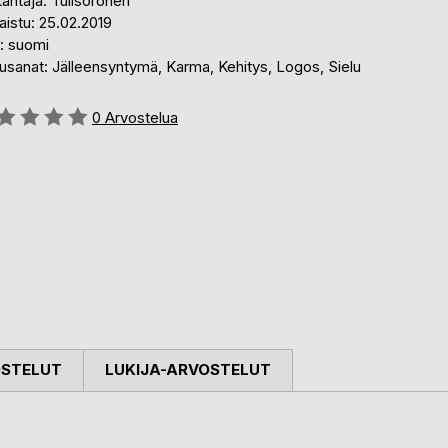
antaja: Tulisoronen
aistu: 25.02.2019
i: suomi
usanat: Jälleensyntymä, Karma, Kehitys, Logos, Sielu
stelu::
0
Arvostelua
OSTELUT
LUKIJA-ARVOSTELUT