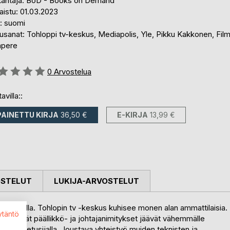
tantaja: BoD - Books on Demand
aistu: 01.03.2023
i: suomi
usanat: Tohloppi tv-keskus, Mediapolis, Yle, Pikku Kakkonen, Fil
pere
stelu::
0
Arvostelua
avilla::
PAINETTU KIRJA
36,50 €
E-KIRJA
13,99 €
OSTELUT
LUKIJA-ARVOSTELUT
90-luvuilla. Tohlopin tv -keskus kuhisee monen alan ammattilaisia.
ytäntö
ja näyttävät päällikkö- ja johtajanimitykset jäävät vähemmälle
mässä etusijalla. Joustava yhteistyö muiden teknisten ja