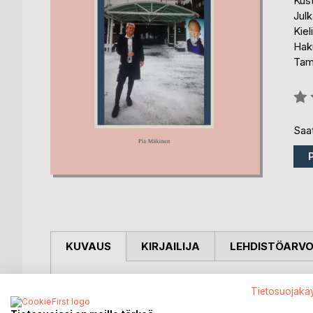
Kus
Julk
Kiel
Hak
Tam
Arvo
0%
Saat
KUVAUS
KIRJAILIJA
LEHDISTÖARV
Kirja kertoo televisiomiehen työelämästä 1980- ja 
Tietosuojakä
Tämä kirja kuvaa työtä " lattiatasolta" , politiikka 
huomiolle. Oman huoltotiimin pärjääminen on työelä