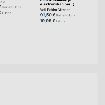
kko
elektroniikan pe(...)
yhteyk
€
Painettu kirja
Veli-Pekka Niiranen
Veli-P
€
E-kirja
91,50 €
82,9
Painettu kirja
19,99 €
19,9
E-kirja