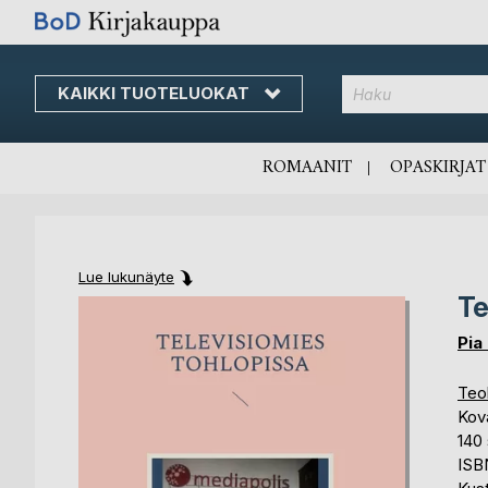
KAIKKI TUOTELUOKAT
Skip
to
Content
ROMAANIT
OPASKIRJAT
Lue lukunäyte
Te
Skip
Skip
to
to
Pia
the
the
end
beginning
Teol
of
of
Kov
the
the
140 
images
images
ISB
gallery
gallery