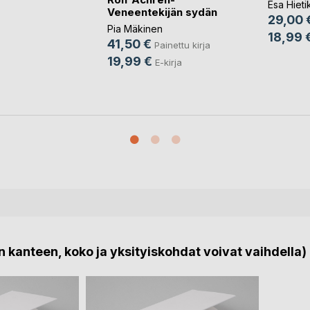
Esa Hieti
Veneentekijän sydän
29,00 
Pia Mäkinen
18,99 
41,50 €
Painettu kirja
19,99 €
E-kirja
 kanteen, koko ja yksityiskohdat voivat vaihdella)