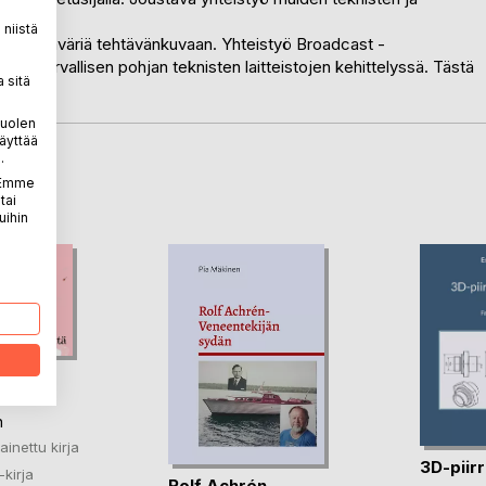
niistä
toista lisäväriä tehtävänkuvaan. Yhteistyö Broadcast -
 luo turvallisen pohjan teknisten laitteistojen kehittelyssä. Tästä
 sitä
puolen
äyttää
.
LA
. Emme
tai
uihin
asten
teitä
n
ainettu kirja
3D-piir
-kirja
Rolf Achrén-