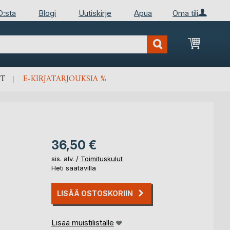
D:sta
Blogi
Uutiskirje
Apua
Oma tili
Ostosko
T
E-KIRJATARJOUKSIA %
36,50 €
sis. alv. /
Toimituskulut
Heti saatavilla
LISÄÄ OSTOSKORIIN
Lisää muistilistalle