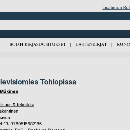
Lisätietoa Bo
BOD:N KIRJASUOSITUKSET
LASTENKIRJAT
RUNO
levisiomies Tohlopissa
 Mäkinen
lisuus & tekniikka
akantinen
sivua
N-13: 9789515682185