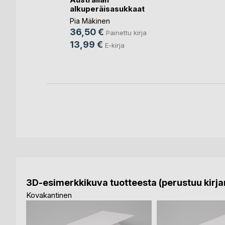
alkuperäisasukkaat
Pia Mäkinen
nettu kirja
36,50 €
Painettu kirja
rja
13,99 €
E-kirja
3D-esimerkkikuva tuotteesta (perustuu kirjan
Kovakantinen