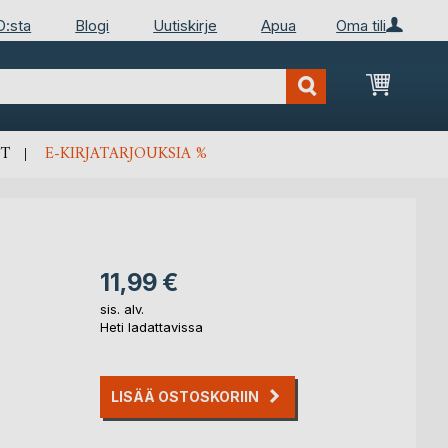
D:sta
Blogi
Uutiskirje
Apua
Oma tili
Ostosko
T
E-KIRJATARJOUKSIA %
11,99 €
sis. alv.
Heti ladattavissa
LISÄÄ OSTOSKORIIN