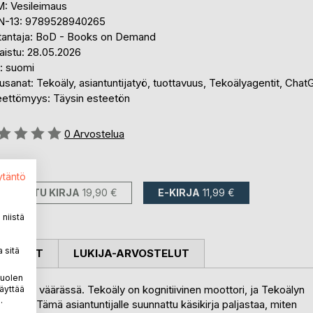
: Vesileimaus
N-13: 9789528940265
tantaja: BoD - Books on Demand
aistu: 28.05.2026
i: suomi
sanat: Tekoäly, asiantuntijatyö, tuottavuus, Tekoälyagentit, Cha
eettömyys: Täysin esteetön
stelu::
0
Arvostelua
avilla::
ytäntö
PAINETTU KIRJA
19,90 €
E-KIRJA
11,99 €
niistä
 sitä
OSTELUT
LUKIJA-ARVOSTELUT
puolen
He ovat väärässä. Tekoäly on kognitiivinen moottori, ja Tekoälyn
äyttää
.
aimiin. Tämä asiantuntijalle suunnattu käsikirja paljastaa, miten