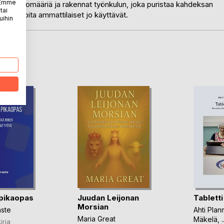
. Emme
ivisia tietomääriä ja rakennat työnkulun, joka puristaa kahdeksan
tai
kalut, joita ammattilaiset jo käyttävät.
uihin
LA
pikaopas
Juudan Leijonan
Tabletti
Morsian
aste
Ahti Pla
Maria Great
Mäkelä
, .
irja