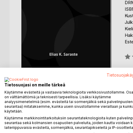
DRM
ISB
Kus
Julk
Kiel
Haku
Est
Arvo
0%
Saat
Tietosuojakä
Tietosuojasi on meille tärkeä
Käytämme evästeitä ja vastaavia teknologioita verkkosivustollamme. Osa 
on välttämättömiä ja teknisesti tarpeellisia. Lisäksi käytämme
analyysimenetelmiä (esim. evästeitä tai sormenjälkiä sekä palvelinpuolen
seurantaa) mitataksemme, kuinka usein sivustollamme vieraillaan ja kuinka
KUVAUS
KIRJAILIJA
LEHDISTÖARV
käytetään.
Käytämme markkinointitarkoituksiin seurantateknologioita kuten palvelin
90 % ihmisistä käyttää tekoälyä kuin hakukonetta. 
seurantaa sekä kolmansien osapuolien palveluita, joiden kautta voidaan k
laiteriippuvaisia evästeitä, sormenjälkiä, seurantapikseleitä ja IP-osoitteita
tuhannet mahdollisuudet on sinun ajokorttisi sen ohj