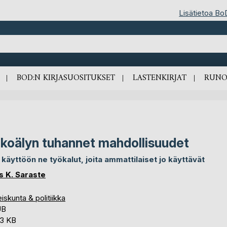
Lisätietoa Bo
BOD:N KIRJASUOSITUKSET
LASTENKIRJAT
RUNO
koälyn tuhannet mahdollisuudet
 käyttöön ne työkalut, joita ammattilaiset jo käyttävät
as K. Saraste
iskunta & politiikka
UB
,3 KB