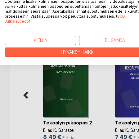
Upotamme lisäksi kolmansien osapuolten sisältöä (esim. videoalustoja)
siirryt chättäilystä komentamiseen, hallitset massi
voi vaikuttaa kolmannen osapuolen suorittamaan tietojen jatkokäsittelyyn 
tunnin työpäivän neljään tuntiin. Ota käyttöön ne työ
mahdolliseen seurantaan. Asetuksillasi annat suostumuksen edellä kuvatt
prosesseihin. Vastaisuudessa voit peruuttaa suostumuksesi. (
BoD
Julkaisutiedot
)
LISÄÄ KIRJOJA B
o
D:L
KIELLÄ
EI, SÄÄDÄ
HYVÄKSY KAIKKI
elation,
Tekoälyn pikaopas 2
Tekoälyn 
Elias K. Saraste
Elias K. Sar
t
,
William
ham
, ...
8,49 €
7,49 €
E-kirja
E-k