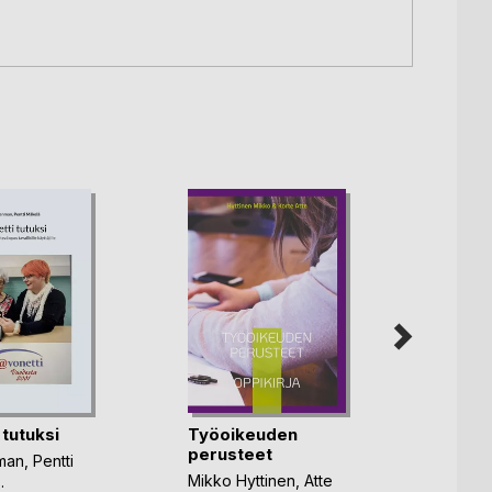
 tutuksi
Työoikeuden
Tie
perusteet
ylös
nman
,
Pentti
Mikko Hyttinen
,
Atte
Munkki
..