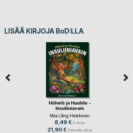
LISÄÄ KIRJOJA B
o
D:LLA
Höhelö ja Huuhilo -
Insuliiniavain
Miia Lång-Heikkinen
8,49 €
E-kirja
21,90 €
Painettu kirja