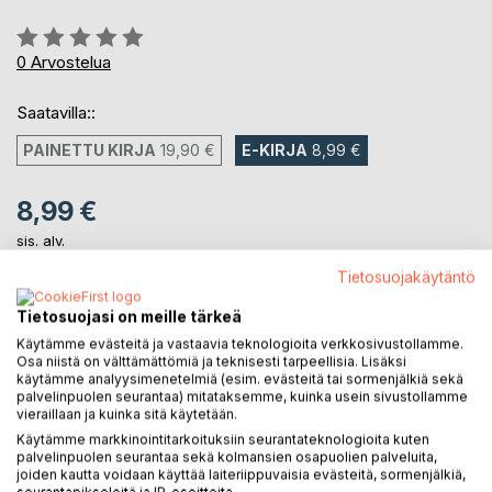
Arvostelu::
0%
0
Arvostelua
Saatavilla::
PAINETTU KIRJA
19,90 €
E-KIRJA
8,99 €
8,99 €
sis. alv.
Heti ladattavissa
Tietosuojakäytäntö
Tietosuojasi on meille tärkeä
LISÄÄ OSTOSKORIIN
Käytämme evästeitä ja vastaavia teknologioita verkkosivustollamme.
Osa niistä on välttämättömiä ja teknisesti tarpeellisia. Lisäksi
käytämme analyysimenetelmiä (esim. evästeitä tai sormenjälkiä sekä
palvelinpuolen seurantaa) mitataksemme, kuinka usein sivustollamme
Lisää muistilistalle
vieraillaan ja kuinka sitä käytetään.
Arvostele tuote
Käytämme markkinointitarkoituksiin seurantateknologioita kuten
palvelinpuolen seurantaa sekä kolmansien osapuolien palveluita,
joiden kautta voidaan käyttää laiteriippuvaisia evästeitä, sormenjälkiä,