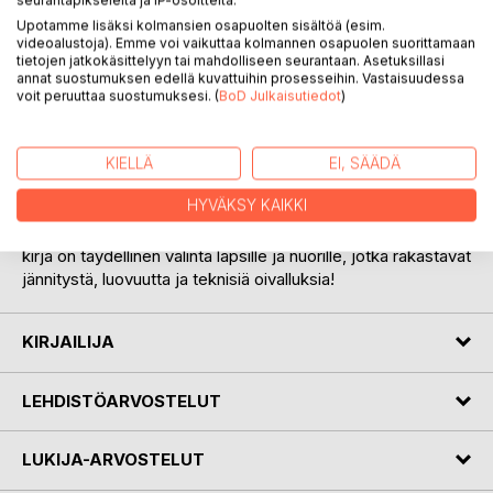
seurantapikseleitä ja IP-osoitteita.
Upotamme lisäksi kolmansien osapuolten sisältöä (esim.
videoalustoja). Emme voi vaikuttaa kolmannen osapuolen suorittamaan
tietojen jatkokäsittelyyn tai mahdolliseen seurantaan. Asetuksillasi
annat suostumuksen edellä kuvattuihin prosesseihin. Vastaisuudessa
voit peruuttaa suostumuksesi. (
BoD Julkaisutiedot
)
KUVAUS
TeknoEtsivien vauhdikkaassa seikkailussa teknologia ja
KIELLÄ
EI, SÄÄDÄ
mysteerit kietoutuvat yhteen jännittävällä ja viihdyttävällä
HYVÄKSY KAIKKI
tavalla. Tarinan vahvoja teemoja ovat ystävyys, yhteistyö ja
kekseliäisyys - ominaisuudet, joita jokainen tarvitsee. Tämä
kirja on täydellinen valinta lapsille ja nuorille, jotka rakastavat
jännitystä, luovuutta ja teknisiä oivalluksia!
KIRJAILIJA
LEHDISTÖARVOSTELUT
LUKIJA-ARVOSTELUT