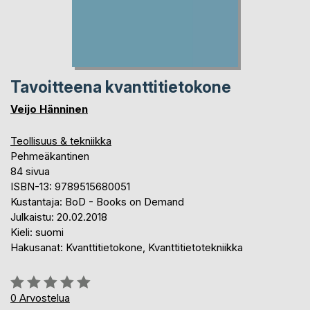
Tavoitteena kvanttitietokone
Veijo Hänninen
Teollisuus & tekniikka
Pehmeäkantinen
84 sivua
ISBN-13: 9789515680051
Kustantaja: BoD - Books on Demand
Julkaistu: 20.02.2018
Kieli: suomi
Hakusanat: Kvanttitietokone, Kvanttitietotekniikka
Arvostelu::
0%
0
Arvostelua