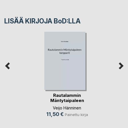
LISÄÄ KIRJOJA B
o
D:LLA
Rautalammin
Mäntytaipaleen
torpparit
Veijo Hänninen
11,50 €
Painettu kirja