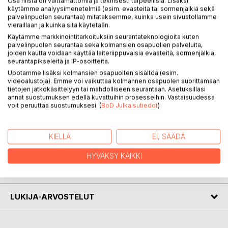
Osa niistä on välttämättömiä ja teknisesti tarpeellisia. Lisäksi
käytämme analyysimenetelmiä (esim. evästeitä tai sormenjälkiä sekä
palvelinpuolen seurantaa) mitataksemme, kuinka usein sivustollamme
vieraillaan ja kuinka sitä käytetään.
Kvanttitietokone on herättänyt vahvaa kiinnostusta,
Käytämme markkinointitarkoituksiin seurantateknologioita kuten
varsinkin sen suhteen, että se kykenisi purkamaan nykyisin
palvelinpuolen seurantaa sekä kolmansien osapuolien palveluita,
laajasti käytetyt tietoturvamenettelyt eli Internetin
joiden kautta voidaan käyttää laiteriippuvaisia evästeitä, sormenjälkiä,
salaustekniikan.
seurantapikseleitä ja IP-osoitteita.
Upotamme lisäksi kolmansien osapuolten sisältöä (esim.
Tutkijapiireissä kvanttitietokoneen tuloon uskotaan aika
videoalustoja). Emme voi vaikuttaa kolmannen osapuolen suorittamaan
tietojen jatkokäsittelyyn tai mahdolliseen seurantaan. Asetuksillasi
vahvasti. Osittain voidaan sanoa että se on jo todellisuutta
annat suostumuksen edellä kuvattuihin prosesseihin. Vastaisuudessa
mutta onko sen tulevaisuus sillä tasolla jolle sitä eniten
voit peruuttaa suostumuksesi. (
BoD Julkaisutiedot
)
hehkutettiin.
KIELLÄ
EI, SÄÄDÄ
KIRJAILIJA
HYVÄKSY KAIKKI
LEHDISTÖARVOSTELUT
LUKIJA-ARVOSTELUT