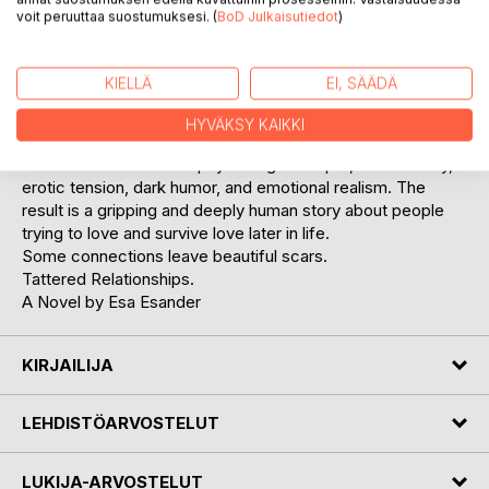
Paris, and Cape Verde, the novel fearlessly explores
voit peruuttaa suostumuksesi. (
BoD Julkaisutiedot
)
following topics.
Modern dating culture among older adults.
Emotional dependency and jealousy.
KIELLÄ
EI, SÄÄDÄ
Sexuality and intimacy after divorce.
Loneliness and the fear of abandonment.
HYVÄKSY KAIKKI
The search for genuine human connection.
Esa Esander combines psychological depth, raw honesty,
erotic tension, dark humor, and emotional realism. The
result is a gripping and deeply human story about people
trying to love and survive love later in life.
Some connections leave beautiful scars.
Tattered Relationships.
A Novel by Esa Esander
KIRJAILIJA
LEHDISTÖARVOSTELUT
LUKIJA-ARVOSTELUT