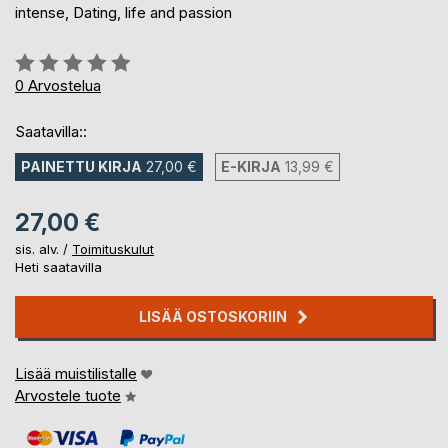
intense, Dating, life and passion
Arvostelu::
0%
0
Arvostelua
Saatavilla::
PAINETTU KIRJA
27,00 €
E-KIRJA
13,99 €
27,00 €
sis. alv. /
Toimituskulut
Heti saatavilla
LISÄÄ OSTOSKORIIN
Lisää muistilistalle
Arvostele tuote