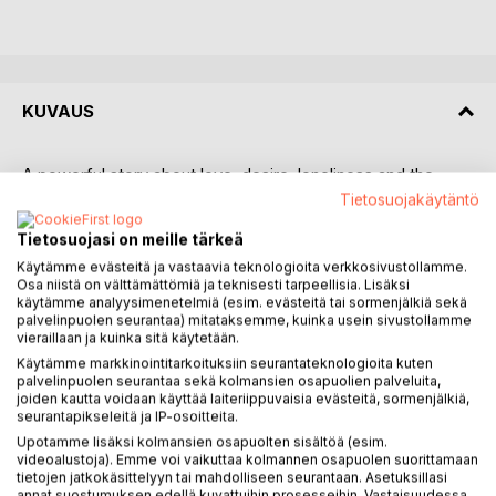
KUVAUS
A powerful story about love, desire, loneliness and the
scars people leave behind.
Tietosuojakäytäntö
Tattered Relationships by Esa Esander is an emotionally
Tietosuojasi on meille tärkeä
intense contemporary novel exploring modern
relationships, aging, jealousy, sexuality, and the desperate
Käytämme evästeitä ja vastaavia teknologioita verkkosivustollamme.
Osa niistä on välttämättömiä ja teknisesti tarpeellisia. Lisäksi
human need for intimacy.
käytämme analyysimenetelmiä (esim. evästeitä tai sormenjälkiä sekä
Jari, a 65 year old divorced entrepreneur, believes passion
palvelinpuolen seurantaa) mitataksemme, kuinka usein sivustollamme
and meaning are already behind him, until he meets Emilia, a
vieraillaan ja kuinka sitä käytetään.
charismatic and intelligent woman who awakens emotions
Käytämme markkinointitarkoituksiin seurantateknologioita kuten
palvelinpuolen seurantaa sekä kolmansien osapuolien palveluita,
he thought had long disappeared. What begins as a hopeful
joiden kautta voidaan käyttää laiteriippuvaisia evästeitä, sormenjälkiä,
late-life romance slowly transforms into an addictive
seurantapikseleitä ja IP-osoitteita.
emotional roller coaster filled with longing, erotic tension,
Upotamme lisäksi kolmansien osapuolten sisältöä (esim.
vulnerability, heartbreak, and obsession.
videoalustoja). Emme voi vaikuttaa kolmannen osapuolen suorittamaan
Set against the landscapes of Helsinki, Westend, Tampere,
tietojen jatkokäsittelyyn tai mahdolliseen seurantaan. Asetuksillasi
annat suostumuksen edellä kuvattuihin prosesseihin. Vastaisuudessa