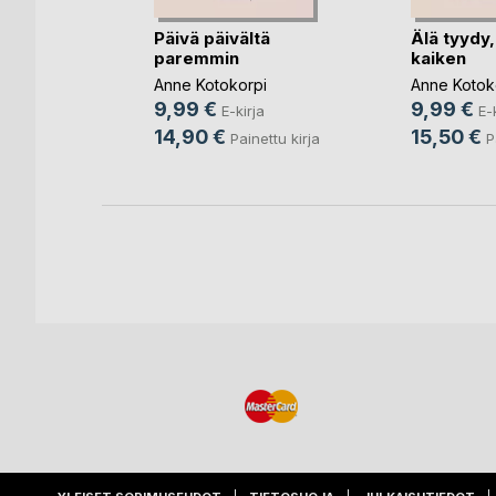
Päivä päivältä
Älä tyydy,
paremmin
kaiken
Natasa
Anne Kotokorpi
Anne Kotok
ja
9,99 €
9,99 €
E-kirja
E-
nettu kirja
14,90 €
15,50 €
Painettu kirja
P