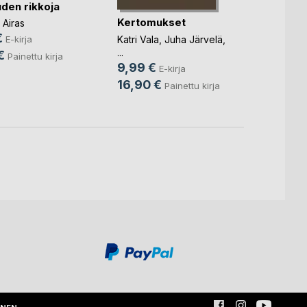
uden rikkoja
Poika
Bara
Kertomukset
 Airas
Toni 
€
Katri Vala
,
Juha Järvelä
,
E-kirja
4,99
...
€
Painettu kirja
9,99 €
16,0
E-kirja
16,90 €
Painettu kirja