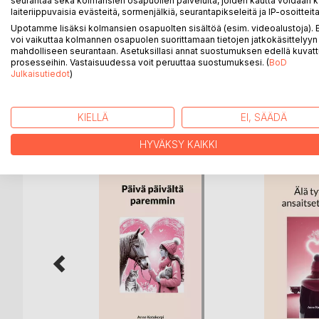
seurantaa sekä kolmansien osapuolien palveluita, joiden kautta voidaan k
Riina on maanläheinen tuleva insinööri, joka rahoit
laiteriippuvaisia evästeitä, sormenjälkiä, seurantapikseleitä ja IP-osoitteita
Riina törmää myös ihmisten ennakkoluuloihin ja asen
Upotamme lisäksi kolmansien osapuolten sisältöä (esim. videoalustoja)
Eräällä työkeikalla Riina kohtaa hurmaavan miespuol
voi vaikuttaa kolmannen osapuolen suorittamaan tietojen jatkokäsittelyyn 
selviää, että Vili onkin Riinan pomon miesystävä.
mahdolliseen seurantaan. Asetuksillasi annat suostumuksen edellä kuvatt
prosesseihin. Vastaisuudessa voit peruuttaa suostumuksesi. (
BoD
Loppuuko suhde ennen kuin se ehti edes alkaa?
Julkaisutiedot
)
KIELLÄ
EI, SÄÄDÄ
LISÄÄ KIRJOJA B
o
D:L
HYVÄKSY KAIKKI