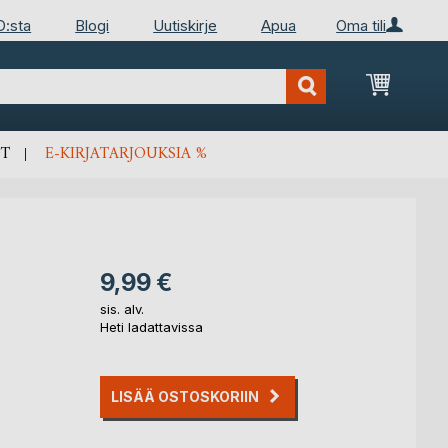
D:sta
Blogi
Uutiskirje
Apua
Oma tili
Ostosko
T
E-KIRJATARJOUKSIA %
9,99 €
sis. alv.
Heti ladattavissa
LISÄÄ OSTOSKORIIN