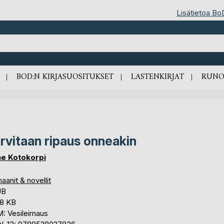
Lisätietoa Bo
BOD:N KIRJASUOSITUKSET
LASTENKIRJAT
RUNO
rvitaan ripaus onneakin
e Kotokorpi
anit & novellit
UB
,8 KB
: Vesileimaus