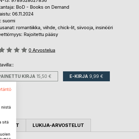
N-13: 9789528027836
tantaja: BoD - Books on Demand
aistu: 06.11.2024
i: suomi
sanat: romantiikka, viihde, chick-lit, siivooja, insinööri
eettömyys: Rajoitettu pääsy
stelu::
0
Arvostelua
avilla::
PAINETTU KIRJA
15,50 €
E-KIRJA
9,99 €
ytäntö
niistä
 sitä
OSTELUT
LUKIJA-ARVOSTELUT
puolen