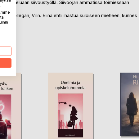
äyttää
taa opiskeluaan siivoustyöllä. Siivoojan ammatissa toimiessaan
.
teisiin.
. Emme
isen kollegan, Vilin. Riina ehtii ihastua suloiseen mieheen, kunnes
tai
uihin
LA