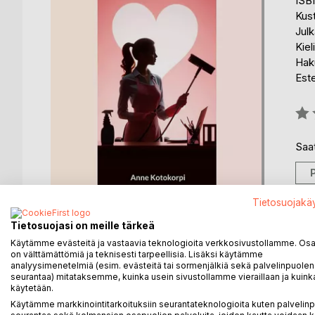
ISB
Kus
Julk
Kiel
Haku
Est
Arvo
0%
Saat
Tietosuojakä
Tietosuojasi on meille tärkeä
Käytämme evästeitä ja vastaavia teknologioita verkkosivustollamme. Osa 
on välttämättömiä ja teknisesti tarpeellisia. Lisäksi käytämme
analyysimenetelmiä (esim. evästeitä tai sormenjälkiä sekä palvelinpuolen
seurantaa) mitataksemme, kuinka usein sivustollamme vieraillaan ja kuinka
KUVAUS
KIRJAILIJA
LEHDISTÖARV
käytetään.
Käytämme markkinointitarkoituksiin seurantateknologioita kuten palvelin