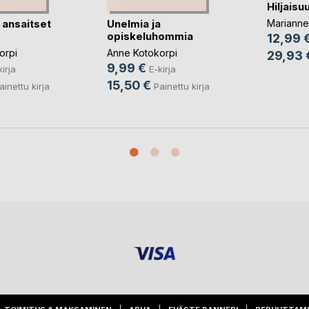
Hiljaisu
 ansaitset
Unelmia ja
Marianne
opiskeluhommia
12,99 
orpi
Anne Kotokorpi
29,93 
9,99 €
kirja
E-kirja
15,50 €
ainettu kirja
Painettu kirja