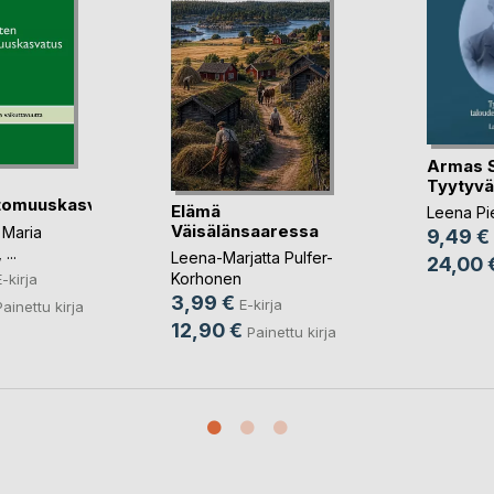
Armas Se
Tyytyväi
ttomuuskasvatus
Elämä
Leena Pie
Väisälänsaaressa
,
Maria
9,49 €
, ...
Leena-Marjatta Pulfer-
24,00 
Korhonen
E-kirja
3,99 €
E-kirja
Painettu kirja
12,90 €
Painettu kirja