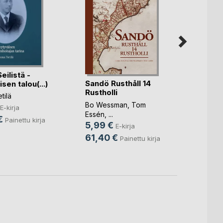
ilistä -
Laadu
Sandö Rusthåll 14
sen talou(...)
2.0
Rustholli
tilä
Ari Pit
Bo Wessman
,
Tom
14,9
E-kirja
Essén
, ...
€
24,9
Painettu kirja
5,99 €
E-kirja
61,40 €
Painettu kirja