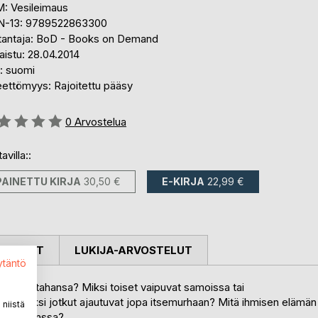
: Vesileimaus
N-13: 9789522863300
tantaja: BoD - Books on Demand
aistu: 28.04.2014
i: suomi
eettömyys: Rajoitettu pääsy
stelu::
0
Arvostelua
avilla::
PAINETTU KIRJA
30,50 €
E-KIRJA
22,99 €
OSTELUT
LUKIJA-ARVOSTELUT
ytäntö
yksestä tahansa? Miksi toiset vaipuvat samoissa tai
oon? Miksi jotkut ajautuvat jopa itsemurhaan? Mitä ihmisen elämän
niistä
 tämän kanssa?