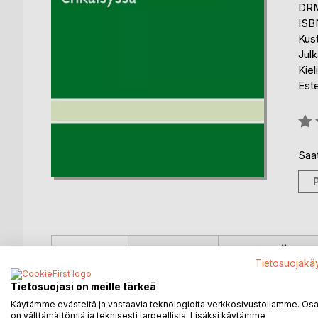
DRM
ISB
Kus
Julk
Kiel
Est
Arvo
0%
Saat
KUVAUS
KIRJAILIJA
LEHDISTÖARV
Tietosuojakä
Miksi jotkut selviävät lähes miten suuresta kärsim
Tietosuojasi on meille tärkeä
samankaltaisissa tilanteissa lamauttavaan epätoiv
Käytämme evästeitä ja vastaavia teknologioita verkkosivustollamme. Osa 
arvostuksilla ja tarkoituksilla on tekemistä kaiken
on välttämättömiä ja teknisesti tarpeellisia. Lisäksi käytämme