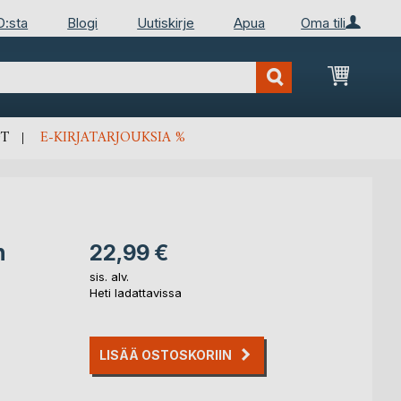
D:sta
Blogi
Uutiskirje
Apua
Oma tili
Ostosko
T
E-KIRJATARJOUKSIA %
n
22,99 €
sis. alv.
Heti ladattavissa
LISÄÄ OSTOSKORIIN