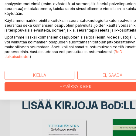
analyysimenetelmiä (esim. evästeitä tai sormenjälkiä sekä palvelinpuolen
seurantaa) mitataksemme, kuinka usein sivustollamme vieraillaan ja kuinka
Tarkoituskeskeisen lähestymistavan lähtökohtana o
käytetään.
Tarkoituskeskeisyyteen perustuvissa auttamismuodo
Käytämme markkinointitarkoituksiin seurantateknologioita kuten palvelin
mahdollisuuksiin ja voimavaroihin. Tällainen auttami
seurantaa sekä kolmansien osapuolien palveluita, joiden kautta voidaan k
laiteriippuvaisia evästeitä, sormenjälkiä, seurantapikseleitä ja IP-osoitteita
ihmisiä, joilla ei olisi mahdollisuutta tarkoituksel
nuoren kokemusta elämänsä arvosta ja tarkoitukse
Upotamme lisäksi kolmansien osapuolten sisältöä (esim. videoalustoja)
voi vaikuttaa kolmannen osapuolen suorittamaan tietojen jatkokäsittelyyn 
mahdolliseen seurantaan. Asetuksillasi annat suostumuksen edellä kuvatt
Tässä julkaisussa kiteytyy Non Fighting Generatio
prosesseihin. Vastaisuudessa voit peruuttaa suostumuksesi. (
BoD
kohdistamasta väkivallasta ja itsemurhien ehkäisem
Julkaisutiedot
)
perustellaan tarkoituskeskeisen lähestymistavan m
KIELLÄ
EI, SÄÄDÄ
Teos on Non Fighting Generation ry:n kirjasarjan 8. 
HYVÄKSY KAIKKI
LISÄÄ KIRJOJA B
o
D:L