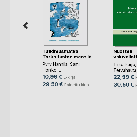
Tutkimusmatka
r
Nuorten
Tarkoitusten merellä
t Work
väkivalla
Pyry Hannila
,
Sami
nen
,
Katri
Timo Purjo
Hoisko
, ...
Tervahauta
10,99 €
22,99 €
E-kirja
irja
29,50 €
30,50 €
Painettu kirja
nettu kirja