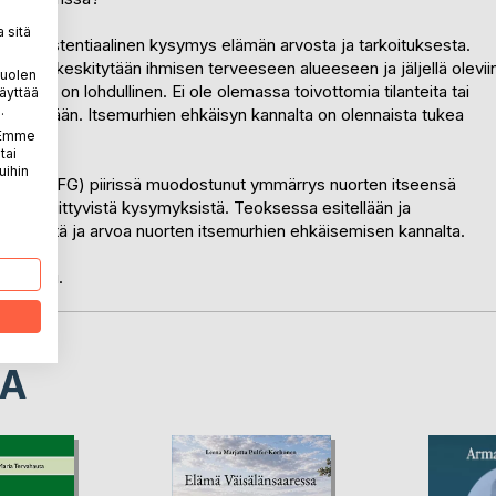
 sitä
n eksistentiaalinen kysymys elämän arvosta ja tarkoituksesta.
issa keskitytään ihmisen terveeseen alueeseen ja jäljellä olevii
puolen
smuoto on lohdullinen. Ei ole olemassa toivottomia tilanteita tai
äyttää
.
liseen elämään. Itsemurhien ehkäisyn kannalta on olennaista tukea
sta.
. Emme
tai
uihin
n ry:n (NFG) piirissä muodostunut ymmärrys nuorten itseensä
iseen liittyvistä kysymyksistä. Teoksessa esitellään ja
erkitystä ja arvoa nuorten itsemurhien ehkäisemisen kannalta.
julkaisu.
LA