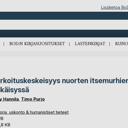
Lisätietoa Bo
BOD:N KIRJASUOSITUKSET
LASTENKIRJAT
RUNO
rkoituskeskeisyys nuorten itsemurhie
käisyssä
y Hannila
,
Timo Purjo
oria, uskonto & humanistiset tieteet
UB
,8 KB